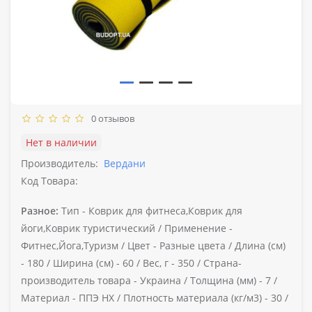
0 отзывов
Нет в наличии
Производитель:
Вердани
Код Товара:
Разное:
Тип -
Коврик для фитнеса,Коврик для
йоги,Коврик туристический /
Применение -
Фитнес,Йога,Туризм /
Цвет -
Разные цвета /
Длина (см)
-
180 /
Ширина (см) -
60 /
Вес, г -
350 /
Страна-
производитель товара -
Украина /
Толщина (мм) -
7 /
Материал -
ППЭ НХ /
Плотность материала (кг/м3) -
30 /