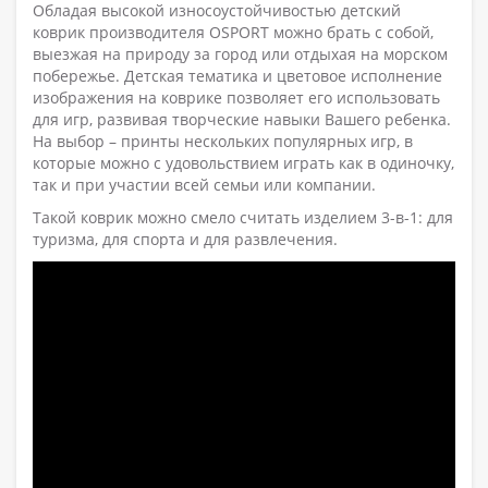
Обладая высокой износоустойчивостью детский
коврик производителя OSPORT можно брать с собой,
выезжая на природу за город или отдыхая на морском
побережье. Детская тематика и цветовое исполнение
изображения на коврике позволяет его использовать
для игр, развивая творческие навыки Вашего ребенка.
На выбор – принты нескольких популярных игр, в
которые можно с удовольствием играть как в одиночку,
так и при участии всей семьи или компании.
Такой коврик можно смело считать изделием 3-в-1: для
туризма, для спорта и для развлечения.