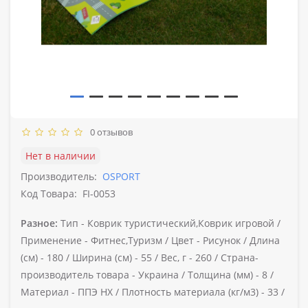
0 отзывов
Нет в наличии
Производитель:
OSPORT
Код Товара:
FI-0053
Разное:
Тип -
Коврик туристический,Коврик игровой /
Применение -
Фитнес,Туризм /
Цвет -
Рисунок /
Длина
(см) -
180 /
Ширина (см) -
55 /
Вес, г -
260 /
Страна-
производитель товара -
Украина /
Толщина (мм) -
8 /
Материал -
ППЭ НХ /
Плотность материала (кг/м3) -
33 /