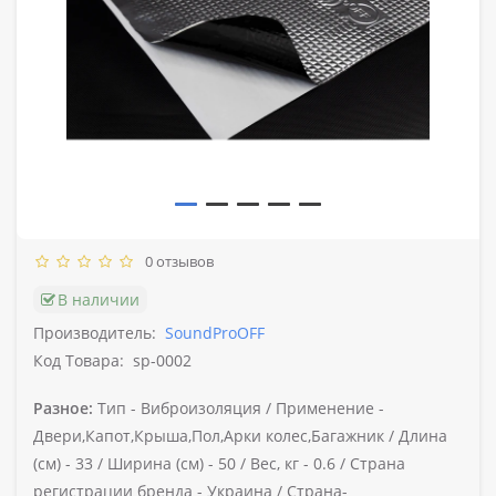
0 отзывов
В наличии
Производитель:
SoundProOFF
Код Товара:
sp-0002
Разное:
Тип -
Виброизоляция /
Применение -
Двери,Капот,Крыша,Пол,Арки колес,Багажник /
Длина
(см) -
33 /
Ширина (см) -
50 /
Вес, кг -
0.6 /
Страна
регистрации бренда -
Украина /
Страна-