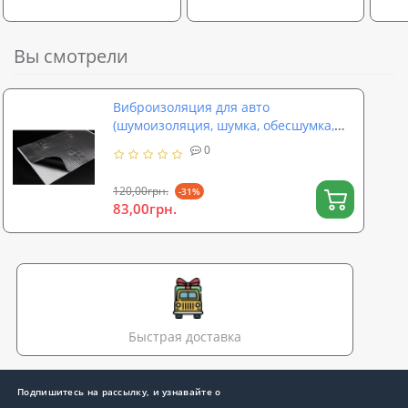
Вы смотрели
Виброизоляция для авто
(шумоизоляция, шумка, обесшумка,
шумовиброизоляция автомобиля)
0
SoundProOFF M2 (sp-0002)
120,00грн.
-31%
83,00грн.
Быстрая доставка
Подпишитесь на рассылку, и узнавайте о