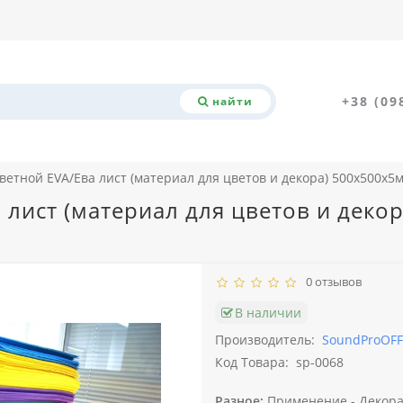
+38 (09
найти
етной EVA/Ева лист (материал для цветов и декора) 500x500x5м
лист (материал для цветов и деко
0 отзывов
В наличии
Производитель:
SoundProOFF
Код Товара:
sp-0068
Разное:
Применение -
Декора