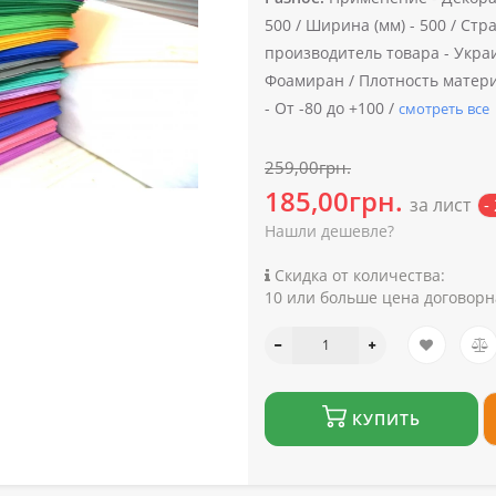
500 /
Ширина (мм) -
500 /
Стра
производитель товара -
Укра
Фоамиран /
Плотность материа
-
От -80 до +100 /
смотреть все
259,00грн.
185,00грн.
за лист
-
Нашли дешевле?
Скидка от количества:
10 или больше цена договорн
КУПИТЬ