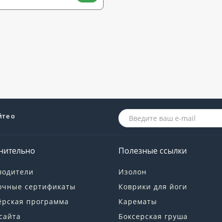
йте о
нительно
Полезные ссылки
водители
Изолон
очные сертификаты
Коврики для йоги
ёрская программа
Карематы
сайта
Боксерская груша