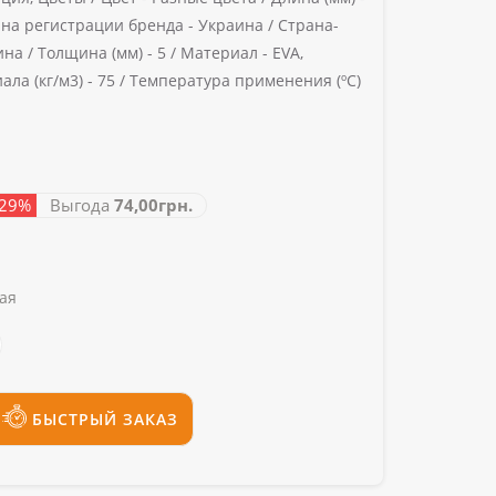
на регистрации бренда -
Украина /
Страна-
ина /
Толщина (мм) -
5 /
Материал -
EVA,
ла (кг/м3) -
75 /
Температура применения (ºС)
 29%
Выгода
74,00грн.
ая
БЫСТРЫЙ ЗАКАЗ