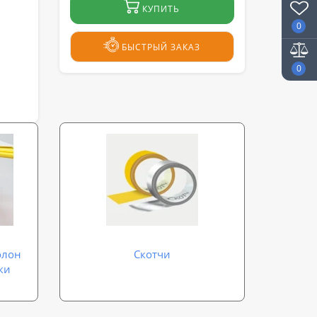
КУПИТЬ
0
БЫСТРЫЙ ЗАКАЗ
0
олон
Скотчи
ки