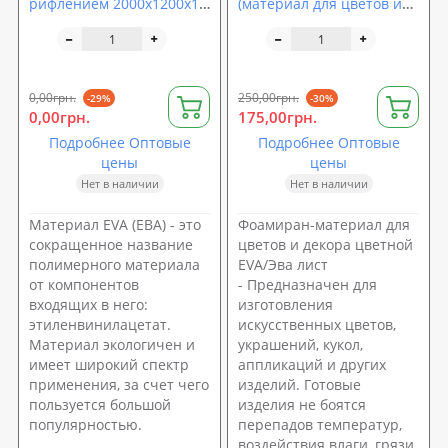
рифлением 2000х1200х10
(материал для цветов и
мм SoundProOFF Сота
декора) 2000x1200x2мм с
Черный (sp-0086)
тиснением SoundProOFF
(sp-0079)
0,00грн.
250,00грн.
-29%
-30%
0,00грн.
175,00грн.
Подробнее Оптовые
Подробнее Оптовые
цены
цены
Нет в наличии
Нет в наличии
Материал EVA (ЕВА) - это
Фоамиран-материал для
сокращенное название
цветов и декора цветной
полимерного материала
EVA/Эва лист
от компонентов
- Предназначен для
входящих в него:
изготовления
этиленвинилацетат.
искусственных цветов,
Материал экологичен и
украшений, кукол,
имеет широкий спектр
аппликаций и других
применения, за счет чего
изделий. Готовые
пользуется большой
изделия не боятся
популярностью.
перепадов температур,
воздействия влаги, грязи