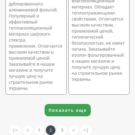
влагоизоляционный
дублированного
материал. Обладает
алюминиевой фольгой.
теплоотражающими
Популярный и
свойствами. Отличается
эффективный
высоким качеством,
теплоизоляционный
приемлемой ценой,
материал широкого
гигиенической
спектра
безопасностью, не имеет
применения. Отличается
запаха. Заказывайте
высоким качеством и
изолон фольгированный
приемлемой ценой.
в нашем магазине и
Заказывайте в нашем
получите лучшую цену
магазине и получите
на строительном рынке
лучшую цену на
Украины.
строительном рынке
Украины.
Показать еще
|<
<
1
2
3
>
>|