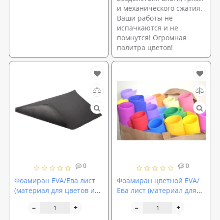
и механического сжатия.
Ваши работы не
испачкаются и не
помнутся! Огромная
палитра цветов!
0
0
Фоамиран EVA/Ева лист
Фоамиран цветной EVA/
(материал для цветов и
Ева лист (материал для
декора) 2000x1200x3мм с
цветов и декора)
тиснением SoundProOFF
1500x1000x3мм
(sp-0080)
SoundProOFF (sp-0061)