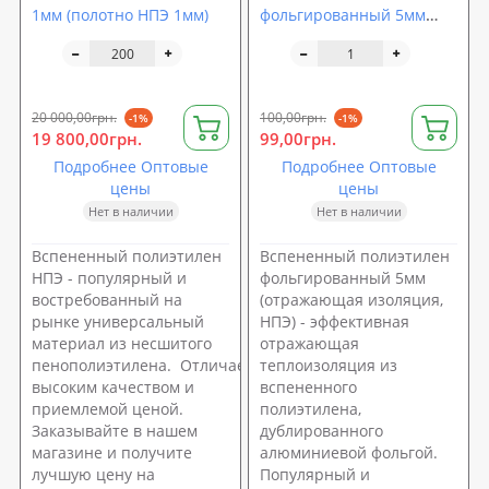
1мм (полотно НПЭ 1мм)
фольгированный 5мм
(отражающая изоляция,
НПЭ)
20 000,00грн.
100,00грн.
-1%
-1%
19 800,00грн.
99,00грн.
Подробнее Оптовые
Подробнее Оптовые
цены
цены
Нет в наличии
Нет в наличии
Вспененный полиэтилен
Вспененный полиэтилен
НПЭ - популярный и
фольгированный 5мм
востребованный на
(отражающая изоляция,
рынке универсальный
НПЭ) - эффективная
материал из несшитого
отражающая
пенополиэтилена. Отличается
теплоизоляция из
высоким качеством и
вспененного
приемлемой ценой.
полиэтилена,
Заказывайте в нашем
дублированного
магазине и получите
алюминиевой фольгой.
лучшую цену на
Популярный и