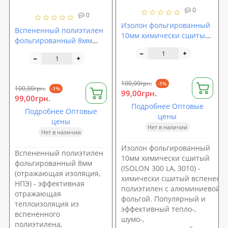
0
0
Изолон фольгированный
Вспененный полиэтилен
10мм химически сшитый
фольгированный 8мм
(ISOLON 300 LA, 3010)
(отражающая изоляция,
НПЭ)
100,00грн.
-1%
100,00грн.
-1%
99,00грн.
99,00грн.
Подробнее Оптовые
Подробнее Оптовые
цены
цены
Нет в наличии
Нет в наличии
Изолон фольгированный
Вспененный полиэтилен
10мм химически сшитый
фольгированный 8мм
(ISOLON 300 LA, 3010) -
(отражающая изоляция,
химически сшитый вспененн
НПЭ) - эффективная
полиэтилен с алюминиевой
отражающая
фольгой. Популярный и
теплоизоляция из
эффективный тепло-,
вспененного
шумо-,
полиэтилена,