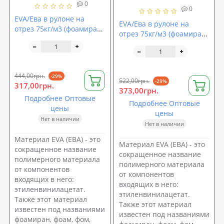
0
0
EVA/Ева в рулоне на
EVA/Ева в рулоне на
отрез 75кг/м3 (фоамиран,
отрез 75кг/м3 (фоамиран,
вспененный
вспененный
этиленвинилацетат)
этиленвинилацетат)
SoundProOFF 4мм (sp-
SoundProOFF 8мм (sp-
0083)
0084)
444,00грн.
-29%
522,00грн.
-29%
317,00грн.
373,00грн.
Подробнее Оптовые
Подробнее Оптовые
цены
цены
Нет в наличии
Нет в наличии
Материал EVA (ЕВА) - это
Материал EVA (ЕВА) - это
сокращенное название
сокращенное название
полимерного материала
полимерного материала
от компонентов
от компонентов
входящих в него:
входящих в него:
этиленвинилацетат.
этиленвинилацетат.
Также этот материал
Также этот материал
известен под названиями
известен под названиями
фоамиран, фоам, фом,