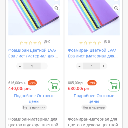
0
0
Фоамиран цветной EVA/
Фоамиран цветной EVA/
Ева лист (материал для
Ева лист (материал для
цветов и декора)
цветов и декора)
2000x1250x3мм
2000x1250x4мм
SoundProOFF (sp-0076)
SoundProOFF (sp-0077)
616,00грн.
885,00грн.
-29%
-29%
440,00грн.
630,00грн.
Подробнее Оптовые
Подробнее Оптовые
цены
цены
Нет в наличии
Нет в наличии
Фоамиран-материал для
Фоамиран-материал для
цветов и декора цветной
цветов и декора цветной