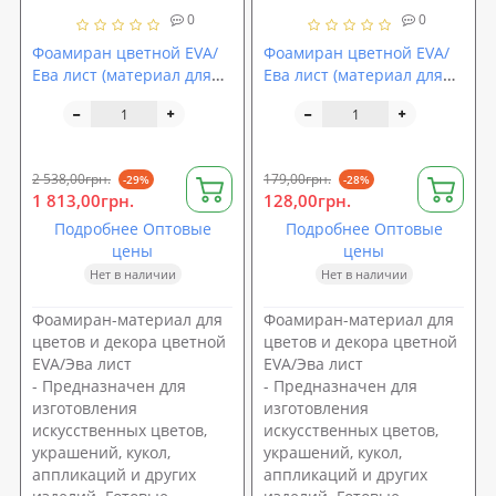
0
0
Фоамиран цветной EVA/
Фоамиран цветной EVA/
Ева лист (материал для
Ева лист (материал для
цветов и декора)
цветов и декора)
2500х1500x5мм
500x500x4мм
SoundProOFF (sp-0073)
SoundProOFF (sp-0067)
2 538,00грн.
179,00грн.
-29%
-28%
1 813,00грн.
128,00грн.
Подробнее Оптовые
Подробнее Оптовые
цены
цены
Нет в наличии
Нет в наличии
Фоамиран-материал для
Фоамиран-материал для
цветов и декора цветной
цветов и декора цветной
EVA/Эва лист
EVA/Эва лист
- Предназначен для
- Предназначен для
изготовления
изготовления
искусственных цветов,
искусственных цветов,
украшений, кукол,
украшений, кукол,
аппликаций и других
аппликаций и других