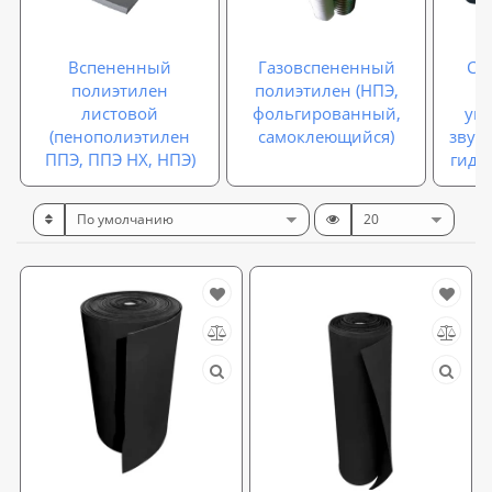
Вспененный
Газовспененный
Са
полиэтилен
полиэтилен (НПЭ,
листовой
фольгированный,
упл
(пенополиэтилен
самоклеющийся)
звук
ППЭ, ППЭ НХ, НПЭ)
гидр