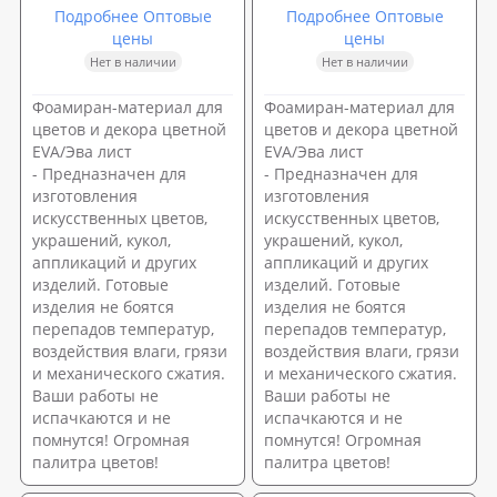
Подробнее Оптовые
Подробнее Оптовые
цены
цены
Нет в наличии
Нет в наличии
Фоамиран-материал для
Фоамиран-материал для
цветов и декора цветной
цветов и декора цветной
EVA/Эва лист
EVA/Эва лист
- Предназначен для
- Предназначен для
изготовления
изготовления
искусственных цветов,
искусственных цветов,
украшений, кукол,
украшений, кукол,
аппликаций и других
аппликаций и других
изделий. Готовые
изделий. Готовые
изделия не боятся
изделия не боятся
перепадов температур,
перепадов температур,
воздействия влаги, грязи
воздействия влаги, грязи
и механического сжатия.
и механического сжатия.
Ваши работы не
Ваши работы не
испачкаются и не
испачкаются и не
помнутся! Огромная
помнутся! Огромная
палитра цветов!
палитра цветов!