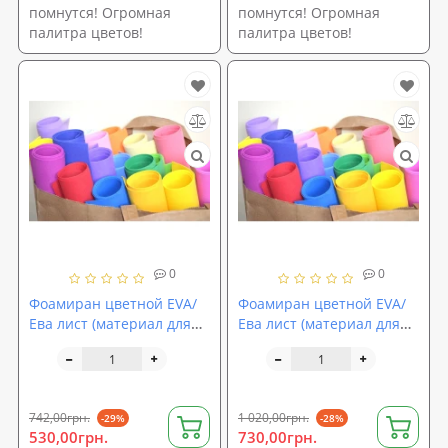
помнутся! Огромная
помнутся! Огромная
палитра цветов!
палитра цветов!
0
0
Фоамиран цветной EVA/
Фоамиран цветной EVA/
Ева лист (материал для
Ева лист (материал для
цветов и декора)
цветов и декора)
1500x1000x4мм
1500x1000x5мм
SoundProOFF (sp-0062)
SoundProOFF (sp-0063)
742,00грн.
1 020,00грн.
-29%
-28%
530,00грн.
730,00грн.