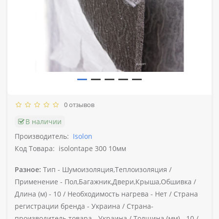
0 отзывов
В наличии
Производитель:
Isolon
Код Товара:
isolontape 300 10мм
Разное:
Тип -
Шумоизоляция,Теплоизоляция /
Применение -
Пол,Багажник,Двери,Крыша,Обшивка /
Длина (м) -
10 /
Необходимость нагрева -
Нет /
Страна
регистрации бренда -
Украина /
Страна-
производитель товара -
Украина /
Толщина (мм) -
10 /