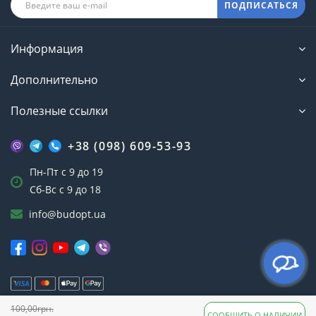
ПОДПИСАТЬСЯ
Информация
Дополнительно
Полезные ссылки
+38 (098) 609-53-93
Пн-Пт с 9 до 19
Сб-Вс с 9 до 18
info@budopt.ua
100,00грн.
Интернет-магазин БудОпт™ © 2023
СООБЩИТЬ О НАЛИЧИИ