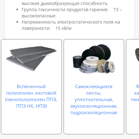
высокая дымообразующая способность
Группа токсичности продуктов горения: Т3 –
высокоопасные
Напряженность электростатического поля на
поверхности: 15 кВ/м
Вспененный
Самоклеющиеся
Ф
полиэтилен листовой
ленты,
х
(пенополиэтилен ППЭ,
уплотнительная,
пе
ППЭ НХ, НПЭ)
звукоизоляционная,
гидроизоляционная