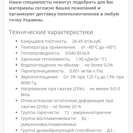
Наши специалисты помогут подобрать для Вас
материалы согласно Ваших пожеланий и
организуют доставку пенополиэтиленов в любую
точку Украины.
Технические характеристики
Кажущаяся плотность: 26-45 кг/м.куб.
Температура применения: от –80°С до +80°С
Теплопроводность: 0,040 Вт/м.К
Удельная теплоемкость: 1,95 кДж/(кг °С)
Водопоглощение по объему: не более 0,2%
Паропроницаемость: 0,001 мг/(м.ч.Па)
Звукопоглощение: От 3% при 125 Гц до 13% при
4000 Гц
Напряжение при сжатие (25%): не менее 0,015
Мпа
Относительная остаточная деформация при
сжатии (25%): - не более 20 %
Группа горючести: Г2 - умеренногорючие
Группа воспламеняемости: В2 -
умеренновоспламеняемые
Группа дымообразующей способности: Д3 –