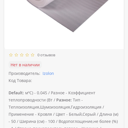
0 отзывов
Нет в наличии
Производитель:
Izolon
Код Товара:
Default:
мºС) -
0.045 /
Разное -
Коэффициент
теплопроводности (Вт /
Разное:
Тип -
Теплоизоляция,Шумоизоляция,Гидроизоляция /
Применение -
Кровля /
Цвет -
Белый,Серый /
Длина (м)
-
50 /
Ширина (см) -
100 /
Водопоглощение,не более (%)