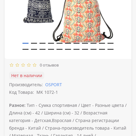
0 отзывов
Нет в наличии
Производитель:
OSPORT
Код Товара:
MK 1072-1
Разное:
Тип -
Сумка спортивная /
Цвет -
Разные цвета /
Длина (см) -
42 /
Ширина (см) -
32 /
Возрастная
категория -
Детская,Взрослая /
Страна регистрации
бренда -
Китай /
Страна-производитель товара -
Китай
/
Материал -
Ткань /
Гарантия -
14 дней /