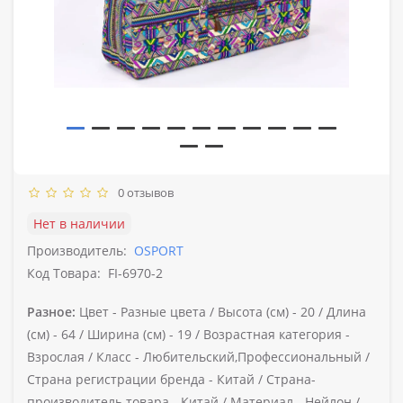
0 отзывов
Нет в наличии
Производитель:
OSPORT
Код Товара:
FI-6970-2
Разное:
Цвет -
Разные цвета /
Высота (см) -
20 /
Длина
(см) -
64 /
Ширина (см) -
19 /
Возрастная категория -
Взрослая /
Класс -
Любительский,Профессиональный /
Страна регистрации бренда -
Китай /
Страна-
производитель товара -
Китай /
Материал -
Нейлон /