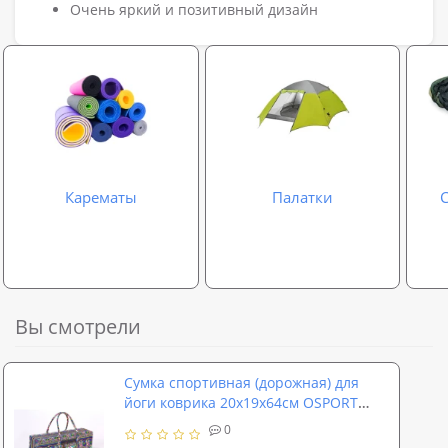
Очень яркий и позитивный дизайн
Карематы
Палатки
Вы смотрели
Сумка спортивная (дорожная) для
йоги коврика 20х19х64см OSPORT
Yoga bag (FI-6970-2)
0