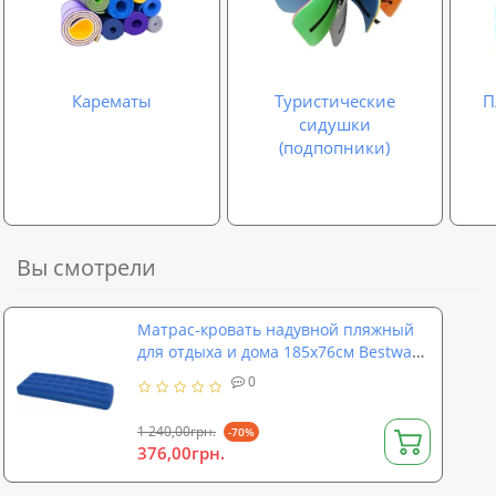
Карематы
Туристические
П
сидушки
(подпопники)
Вы смотрели
Матрас-кровать надувной пляжный
для отдыха и дома 185x76см Bestway
(67000)
0
1 240,00грн.
-70%
376,00грн.