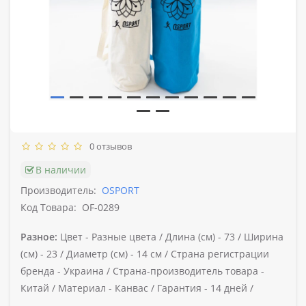
0 отзывов
В наличии
Производитель:
OSPORT
Код Товара:
OF-0289
Разное:
Цвет -
Разные цвета /
Длина (см) -
73 /
Ширина
(см) -
23 /
Диаметр (cм) -
14 см /
Страна регистрации
бренда -
Украина /
Страна-производитель товара -
Китай /
Материал -
Канвас /
Гарантия -
14 дней /