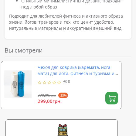
Стильный минималистичный дизайн, подходит
под любой образ
Подходит для любителей фитнеса и активного образа
жизни, йогов, тренеров и тех, кто ценит удобство,
натуральные материалы и аккуратный внешний вид.
Вы смотрели
Чехол для коврика (каремата, йога
мата) для йоги, фитнеса и туризма из
канваса OSPORT (OF-0289)
0
390,00грн.
-23%
299,00грн.