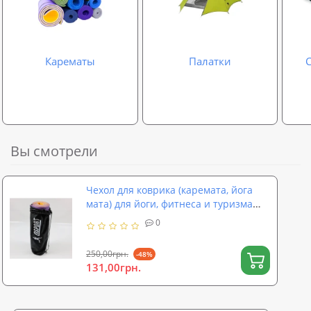
Карематы
Палатки
Вы смотрели
Чехол для коврика (каремата, йога
мата) для йоги, фитнеса и туризма
OSPORT Medium 16 см (FI-0030-2)
0
250,00грн.
-48%
131,00грн.