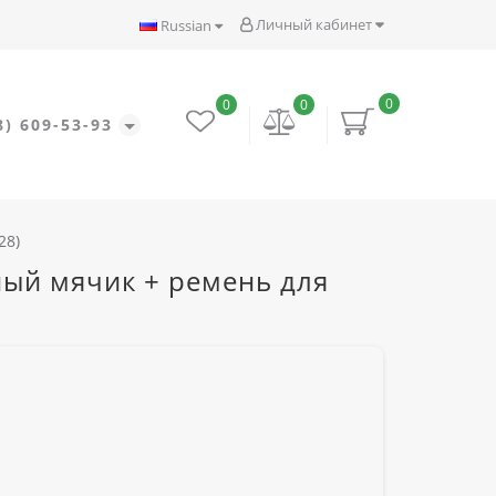
Личный кабинет
Russian
0
0
0
8) 609-53-93
28)
жный мячик + ремень для