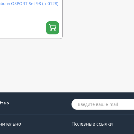
оги OSPORT Set 98 (n-0128)
йте о
нительно
Полезные ссылки