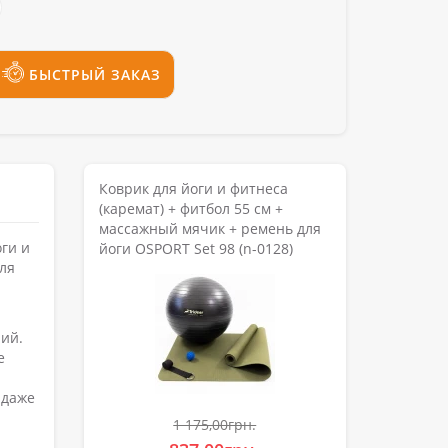
БЫСТРЫЙ ЗАКАЗ
Коврик для йоги и фитнеса
(каремат) + фитбол 55 см +
массажный мячик + ремень для
оги и
йоги OSPORT Set 98 (n-0128)
для
ий.
е
 даже
1 175,00грн.