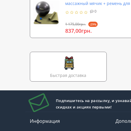
массажный мячик + ремень для й
0
1 175,00грн.
-29%
837,00грн.
Быстрая доставка
Подпишитесь на рассылку, и узнава
скидках и акциях первыми!
Информация
Допол