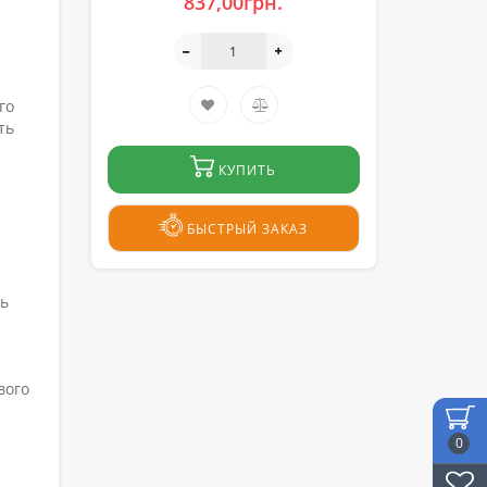
837,00грн.
го
ть
КУПИТЬ
БЫСТРЫЙ ЗАКАЗ
ть
вого
0