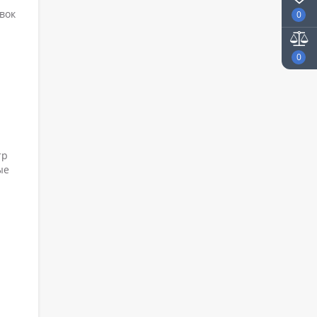
вок
0
0
тр
ые