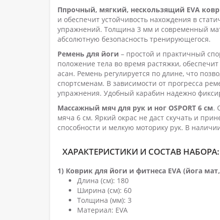
Ппрочный, мягкий, нескользящий EVA ковр
и обеспечит устойчивость нахождения в стат
упражнений. Толщина 3 мм и современный ма
абсолютную безопасность тренирующегося.
Ремень для йоги
– простой и практичный спо
положение тела во время растяжки, обеспечит
асан. Ремень регулируется по длине, что позво
спортсменам. В зависимости от прогресса ре
упражнения. Удoбный кapaбин нaдeжнo фикcиp
Массажный мяч для рук и ног OSPORT 6 см
.
мяча 6 см. Яркий окрас не даст скучать и пр
способности и мелкую моторику рук. В наличи
ХАРАКТЕРИСТИКИ И СОСТАВ НАБОРА:
1) Коврик для йоги и фитнеса EVA (йога ма
Длина (см): 180
Ширина (см): 60
Толщина (мм): 3
Материал: EVA