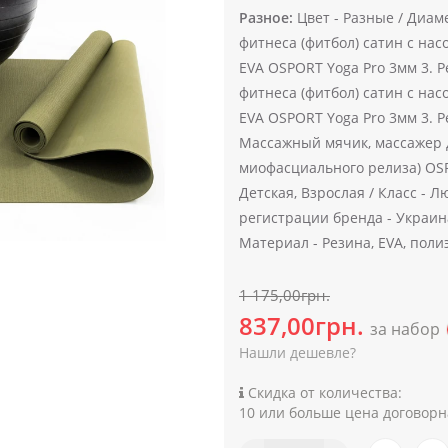
Разное:
Цвет -
Разные /
Диаме
фитнеса (фитбол) сатин с насо
EVA OSPORT Yoga Pro 3мм 3. Р
фитнеса (фитбол) сатин с насо
EVA OSPORT Yoga Pro 3мм 3. Р
Массажный мячик, массажер д
миофасциального релиза) OS
Детская, Взрослая /
Класс -
Лю
регистрации бренда -
Украин
Материал -
Резина, EVA, поли
1 175,00грн.
837,00грн.
за набор
Нашли дешевле?
Скидка от количества:
10 или больше цена договорн