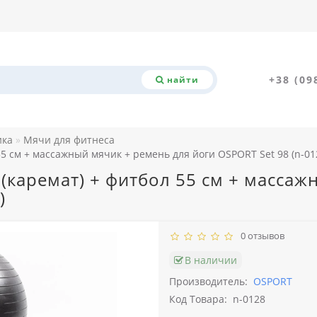
+38 (09
найти
ика
Мячи для фитнеса
55 см + массажный мячик + ремень для йоги OSPORT Set 98 (n-01
 (каремат) + фитбол 55 см + масса
)
0 отзывов
В наличии
Производитель:
OSPORT
Код Товара:
n-0128