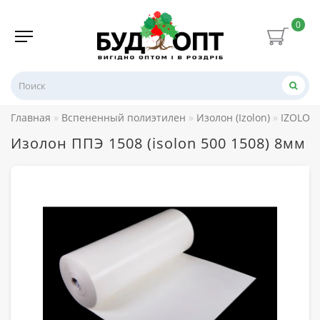
0
Главная
Вспененный полиэтилен
Изолон (Izolon)
IZOLON 
Изолон ППЭ 1508 (isolon 500 1508) 8мм