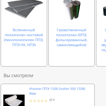
Вспененный
Газовспененный
полиэтилен листовой
полиэтилен (НПЭ,
(пенополиэтилен ППЭ,
фольгированный,
ППЭ НХ, НПЭ)
самоклеющийся)
зв
ги
Вы смотрели
Изолон ППЭ 1508 (isolon 500 1508)
8мм
0