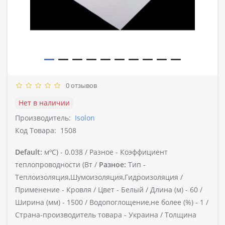
0 отзывов
Нет в наличии
Производитель:
Isolon
Код Товара:
1508
Default:
мºС) -
0.038 /
Разное -
Коэффициент
теплопроводности (Вт /
Разное:
Тип -
Теплоизоляция,Шумоизоляция,Гидроизоляция /
Применение -
Кровля /
Цвет -
Белый /
Длина (м) -
60 /
Ширина (мм) -
1500 /
Водопоглощение,не более (%) -
1 /
Страна-производитель товара -
Украина /
Толщина