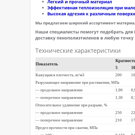
Легкий и прочный материал
Эффективная теплоизоляция при мал
Высокая адгезия к различным поверх
Мы предлагаем широкий ассортимент материал
Наши специалисты помогут подобрать для 
доставку пенополиэтиленов в любую точку
Технические
характеристики
Кратност
Показатель
5
1
Кажущаяся плотность, кг/м3
200
1
Разрушающее напряжение при растяжении, МПа
— продольное направление
1,90
0,
— поперечное направление
1,30
0,
Относительное удлинение при разрыве, %
— продольное направление
250
2
— поперечное направление
210
1
Предел прочности при сжатии, МПа