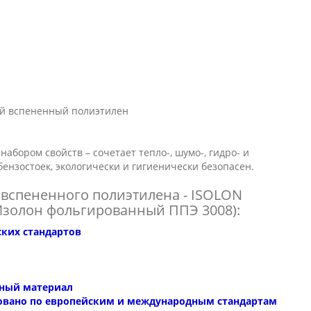
й
вспененный полиэтилен
абором свойств – сочетает тепло-, шумо-, гидро- и
бензостоек, экологически и гигиенически безопасен.
вспененного полиэтилена - ISOLON
Изолон фольгированный ППЭ 3008):
ских стандартов
сный материал
овано по европейским и международным стандартам