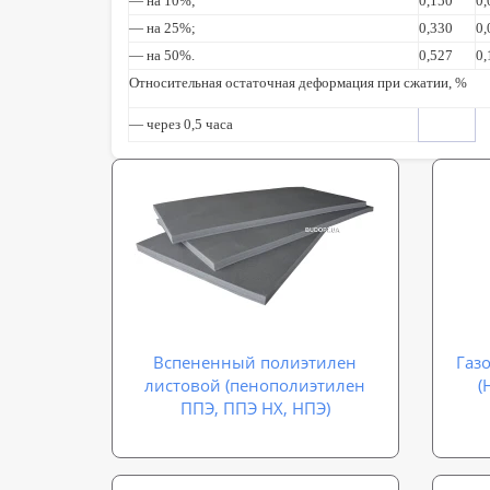
— на 10%;
0,150
0,
— на 25%;
0,330
0,
— на 50%.
0,527
0,
Относительная остаточная деформация при сжатии, %
— через 0,5 часа
Вспененный полиэтилен
Газ
листовой (пенополиэтилен
(
ППЭ, ППЭ НХ, НПЭ)