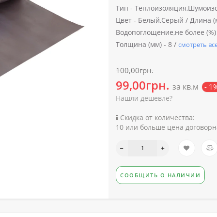
Тип -
Теплоизоляция,Шумоизо
Цвет -
Белый,Серый /
Длина (м
Водопоглощение,не более (%) 
Толщина (мм) -
8 /
смотреть вс
100,00грн.
99,00грн.
за кв.м
- 1
Нашли дешевле?
Скидка от количества:
10 или больше цена договорн
СООБЩИТЬ О НАЛИЧИИ