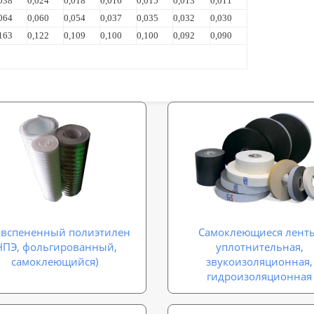
038
0,024
0,018
0,016
0,015
0,013
0,011
064
0,060
0,054
0,037
0,035
0,032
0,030
163
0,122
0,109
0,100
0,100
0,092
0,090
овспененный полиэтилен
Самоклеющиеся лент
НПЭ, фольгированный,
уплотнительная,
самоклеющийся)
звукоизоляционная,
гидроизоляционная