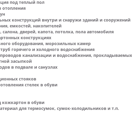
яция под теплый пол
ы отопления
аун
ных конструкций внутри и снаружи зданий и сооружений
ния, емкостей, накопителей
салона, дверей, капота, потолка, пола автомобиля
артонных конструкциях
ного оборудования, морозильных камер
 труб горячего и холодного водоснабжения
проводов канализации и водоснабжения, прокладываемых
тной засыпкой
одов в подвале и санузлах
ционных стояков
отовления стелек в обуви
д кожкартон в обуви
ериал для термосумок, сумок-холодильников и т.п.