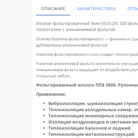
ОПИСАНИЕ
ХАРАКТЕРИСТИКИ
ОТЗЫ
Изолон фольгированный 8мм (ISOLON 500 фоль
полиэтилен с алюминиевой фольгой.
Основа Изолона фольгированного — физически сши
дублирована алюминиевой фольгой.
Наличие фольгированного слоя создает теплоотра
Наличие алюминивой фольги значительно улучшает 
Алюминиевая фольга защищает от воздействия ульт
открытым небом.
Фольгированный изолон ППЭ 3008. Рулонны
Применение:
Виброизоляция, шумоизоляция строи
Теплоизоляция холодильных камер, о
Теплоизоляция инженерных сооружен
Изоляция воздуховодов в системах в
Теплоизоляция балконов и лоджий
Теплоизоляция металлоконструкций