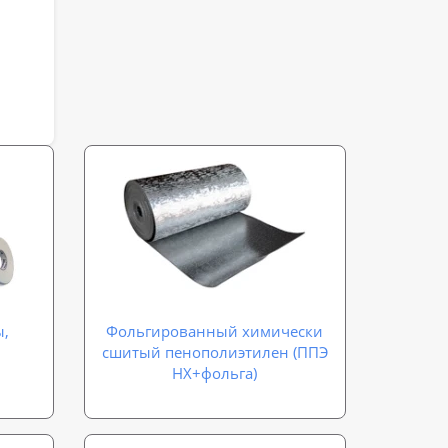
ы,
Фольгированный химически
сшитый пенополиэтилен (ППЭ
НХ+фольга)