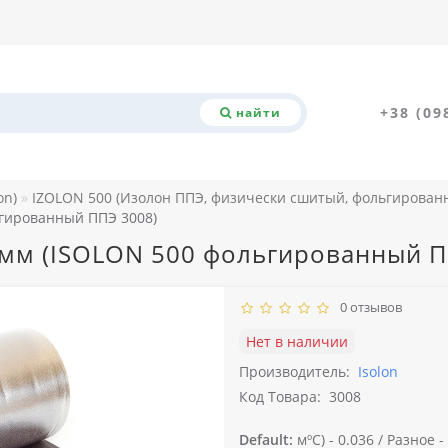
+38 (09
найти
on)
IZOLON 500 (Изолон ППЭ, физически сшитый, фольгирован
гированный ППЭ 3008)
мм (ISOLON 500 фольгированный П
0 отзывов
Нет в наличии
Производитель:
Isolon
Код Товара:
3008
Default:
мºС) -
0.036 /
Разное -