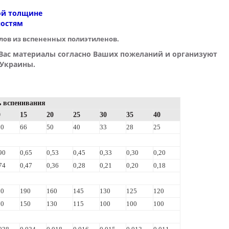
ой толщине
ностям
ов из вспененных полиэтиленов.
Вас материалы согласно Ваших пожеланий и организуют
 Украины.
ь вспенивания
0
15
20
25
30
35
40
00
66
50
40
33
28
25
90
0,65
0,53
0,45
0,33
0,30
0,20
74
0,47
0,36
0,28
0,21
0,20
0,18
20
190
160
145
130
125
120
70
150
130
115
100
100
100