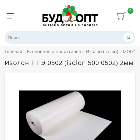
0
Главная
Вспененный полиэтилен
Изолон (Izolon)
IZOLON 
Изолон ППЭ 0502 (isolon 500 0502) 2мм