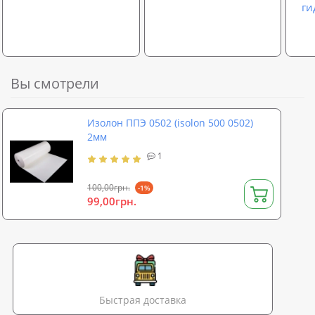
ги
Вы смотрели
Изолон ППЭ 0502 (isolon 500 0502)
2мм
1
100,00грн.
-1%
99,00грн.
Быстрая доставка