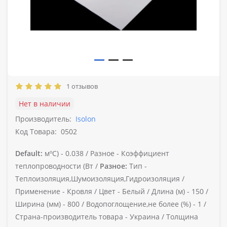
1 отзывов
Нет в наличии
Производитель:
Isolon
Код Товара:
0502
Default:
мºС) -
0.038 /
Разное -
Коэффициент
теплопроводности (Вт /
Разное:
Тип -
Теплоизоляция,Шумоизоляция,Гидроизоляция /
Применение -
Кровля /
Цвет -
Белый /
Длина (м) -
150 /
Ширина (мм) -
800 /
Водопоглощение,не более (%) -
1 /
Страна-производитель товара -
Украина /
Толщина