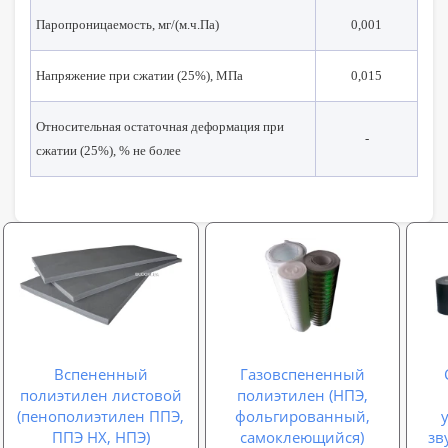
Паропроницаемость, мг/(м.ч.Па)
0,001
Напряжение при сжатии (25%), МПа
0,015
Относительная остаточная деформация при
-
сжатии (25%), % не более
Вспененный
Газовспененный
полиэтилен листовой
полиэтилен (НПЭ,
(пенополиэтилен ППЭ,
фольгированный,
ППЭ НХ, НПЭ)
самоклеющийся)
зв