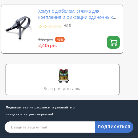
Хомут с дюбелем, стяжка для
крепления и фиксации одиночных
проводов и кабеля (FY-0033)
0
4,00грн.
-40%
2,40грн.
Быстрая доставка
Подпишитесь на рассылку, и узнавайте о
скидках и акциях первыми!
ПОДПИСАТЬСЯ