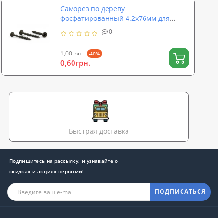
Саморез по дереву
фосфатированный 4.2х76мм для
гипсокартона черный (39014)
0
1,00грн.
-40%
0,60грн.
Быстрая доставка
Подпишитесь на рассылку, и узнавайте о
скидках и акциях первыми!
ПОДПИСАТЬСЯ