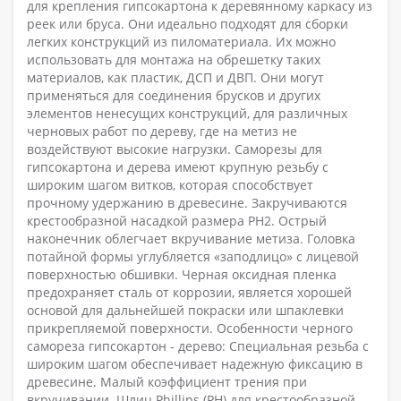
для крепления гипсокартона к деревянному каркасу из
реек или бруса. Они идеально подходят для сборки
легких конструкций из пиломатериала. Их можно
использовать для монтажа на обрешетку таких
материалов, как пластик, ДСП и ДВП. Они могут
применяться для соединения брусков и других
элементов ненесущих конструкций, для различных
черновых работ по дереву, где на метиз не
воздействуют высокие нагрузки. Саморезы для
гипсокартона и дерева имеют крупную резьбу с
широким шагом витков, которая способствует
прочному удержанию в древесине. Закручиваются
крестообразной насадкой размера PH2. Острый
наконечник облегчает вкручивание метиза. Головка
потайной формы углубляется «заподлицо» с лицевой
поверхностью обшивки. Черная оксидная пленка
предохраняет сталь от коррозии, является хорошей
основой для дальнейшей покраски или шпаклевки
прикрепляемой поверхности. Особенности черного
самореза гипсокартон - дерево: Специальная резьба с
широким шагом обеспечивает надежную фиксацию в
древесине. Малый коэффициент трения при
вкручивании. Шлиц Phillips (PH) для крестообразной