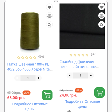
0
0
Спанбонд (флизелин
Нитка швейная 100% PE
неклеевой) нетканое
40/2 боб 4000 ярдов Nitex
полотно 100% ПП
Хаки (322431)
плотность 70 г/м2 150 см
Черный (TK-0036)
34,00грн.
-29%
95,00грн.
-28%
24,00грн.
68,00грн.
Подробнее Оптовые
Подробнее Оптовые
цены
цены