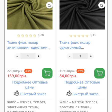
0
0
Ткань флис полар
Ткань флис полар
антипиллинг однотонный
однотонный
плотный 250г/м2 ширина
подкладочный 160г/м2
180см, Хаки (TK-0001)
ширина 160см, Черный
(TK-0003)
223,00грн.
119,00грн.
-29%
-29%
159,00грн.
84,00грн.
Подробнее Оптовые
Подробнее Оптовые
цены
цены
Быстрый заказ
Быстрый заказ
Флис – мягкая, теплая,
Флис – мягкая, теплая,
эластичная ткань,
эластичная ткань,
приятная к телу,
приятная к телу,