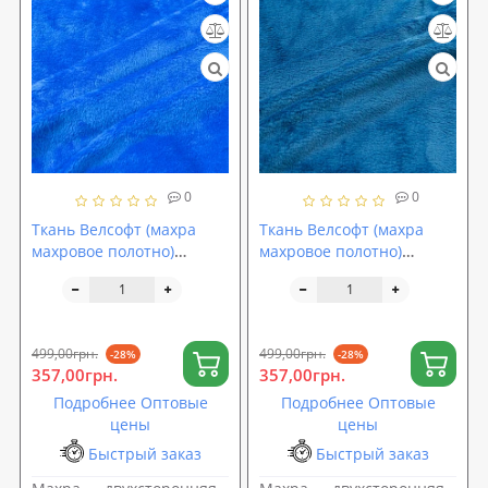
0
0
Ткань Велсофт (махра
Ткань Велсофт (махра
махровое полотно)
махровое полотно)
двухсторонняя
двухсторонняя
однотонная 260г/м2
однотонная 260г/м2
ширина 210см Синий (TK-
ширина 210см Темно-
0083)
бирюзовый (TK-0084)
499,00грн.
499,00грн.
-28%
-28%
357,00грн.
357,00грн.
Подробнее Оптовые
Подробнее Оптовые
цены
цены
Быстрый заказ
Быстрый заказ