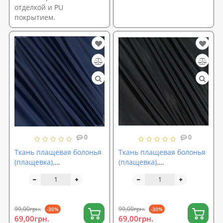
отделкой и PU
покрытием.
0
0
Ткань плащевая болонья
Ткань плащевая болонья
(плащевка),
(плащевка),
водоотталкивающая
водоотталкивающая
однотонная 150 см синий
однотонная 150 см
(TK-0017)
черный (TK-0016)
99,00грн.
99,00грн.
-30%
-30%
69,00грн.
69,00грн.