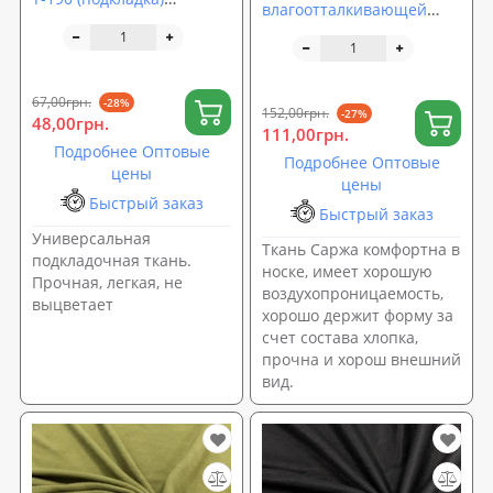
влагоотталкивающей
однотонная 100% ПЭ 52 г/
пропиткой камуфляж 150
м2 150 см Черный (TK-
см (TK-0018)
0037)
67,00грн.
-28%
152,00грн.
-27%
48,00грн.
111,00грн.
Подробнее Оптовые
Подробнее Оптовые
цены
цены
Быстрый заказ
Быстрый заказ
Универсальная
Ткань Саржа комфортна в
подкладочная ткань.
носке, имеет хорошую
Прочная, легкая, не
воздухопроницаемость,
выцветает
хорошо держит форму за
счет состава хлопка,
прочна и хорош внешний
вид.