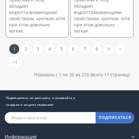
обладает
обладает
водоотталкивающими
водоотталкивающими
свойствами, крепкая, хотя
свойствами, крепкая, хотя
при этом довольно
при этом довольно
легкая.
легкая.
1
2
3
4
5
6
7
8
9
>
>|
Показано с 1 по 20 из 210 (всего 11 страниц)
Подпишитесь на рассылку, и узнавайте о
скидках и акциях первыми!
ПОДПИСАТЬСЯ
Информация