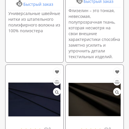
Быстрый заказ
Быстрый заказ
Флизелин – это тонкая,
Универсальные швейные
невесомая,
нитки из штапельного
полупрозрачная ткань,
полиэфирного волокна из
которая несмотря на
100% полиэстера
свои внешние
характеристики способна
заметно усилить и
упрочнить детали
текстильных изделий.
0
0