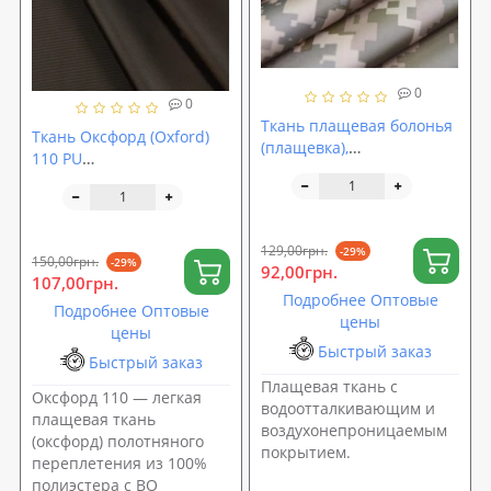
0
0
Ткань плащевая болонья
Ткань Оксфорд (Oxford)
(плащевка),
110 PU
водоотталкивающая 150
водоотталкивающая
см Пиксель ММ-14 (TK-
100% ПЭ 150см
0027)
Коричневый (TK-0041)
129,00грн.
-29%
150,00грн.
-29%
92,00грн.
107,00грн.
Подробнее Оптовые
Подробнее Оптовые
цены
цены
Быстрый заказ
Быстрый заказ
Плащевая ткань с
Оксфорд 110 — легкая
водоотталкивающим и
плащевая ткань
воздухонепроницаемым
(оксфорд) полотняного
покрытием.
переплетения из 100%
полиэстера с ВО