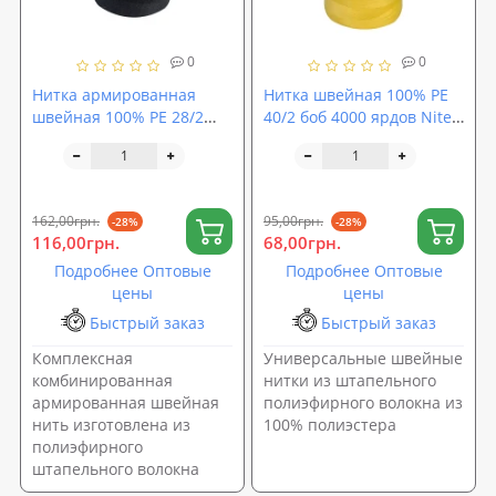
0
0
Нитка армированная
Нитка швейная 100% PE
швейная 100% PE 28/2
40/2 боб 4000 ярдов Nitex
боб 2500м Nitex Черный
Желтый (320570)
(271827)
162,00грн.
95,00грн.
-28%
-28%
116,00грн.
68,00грн.
Подробнее Оптовые
Подробнее Оптовые
цены
цены
Быстрый заказ
Быстрый заказ
Комплексная
Универсальные швейные
комбинированная
нитки из штапельного
армированная швейная
полиэфирного волокна из
нить изготовлена ​​из
100% полиэстера
полиэфирного
штапельного волокна