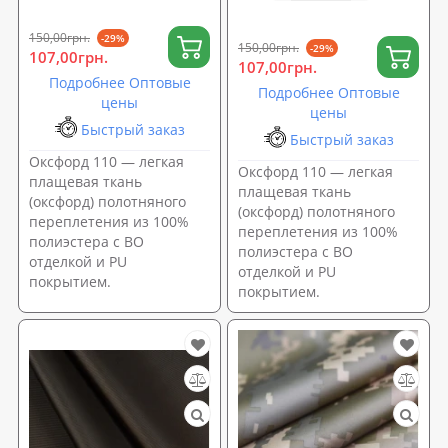
пиксель ММ-14 Бежевый
пиксель ММ-14 Зеленый
(TK-0023)
(TK-0035)
150,00грн.
-29%
150,00грн.
-29%
107,00грн.
107,00грн.
Подробнее Оптовые
Подробнее Оптовые
цены
цены
Быстрый заказ
Быстрый заказ
Оксфорд 110 — легкая
Оксфорд 110 — легкая
плащевая ткань
плащевая ткань
(оксфорд) полотняного
(оксфорд) полотняного
переплетения из 100%
переплетения из 100%
полиэстера с ВО
полиэстера с ВО
отделкой и PU
отделкой и PU
покрытием.
покрытием.