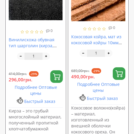
0
0
Кокосовая койра, мат из
Винилискожа обувная
кокосовой койры 10мм
тип шарголин (кирза,
полотно кокосовое
искусственная кожа,
латексное ширина 200см
кожвинил) 1.2 мм (TK-
(TK-0046)
0047)
689,00грн.
-29%
414,00грн.
-29%
490,00грн.
296,00грн.
Подробнее Оптовые
Подробнее Оптовые
цены
цены
Быстрый заказ
Быстрый заказ
Кокосовое волокно(койра)
Кирза – это грубый
– материал,
многослойный материал,
изготовленный из
полученный пропиткой
внешней оболочки
хлопчатобумажной
кокосового ореха. Он