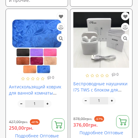
и прочие.
0
0
Беспроводные наушники
Антискользящий коврик
I7S TWS с блоком для
для ванной комнаты
наушников (MK 2695)
50х80см Ракушки (J01083)
878,00грн.
-57%
427,00грн.
-41%
376,00грн.
250,00грн.
Подробнее Оптовые
Подробнее Оптовые