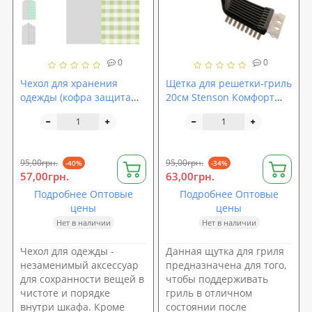
0
0
Чехол для хранения
Щетка для решетки-гриль
одежды (кофра защита
20см Stenson Комфорт
вещей, костюма) 60*90 см
(MH-0917)
Stenson (R86486)
95,00грн.
95,00грн.
-40%
-34%
57,00грн.
63,00грн.
Подробнее Оптовые
Подробнее Оптовые
цены
цены
Нет в наличии
Нет в наличии
Чехол для одежды -
Данная щутка для гриля
незаменимый аксессуар
предназначена для того,
для сохранности вещей в
чтобы поддерживать
чистоте и порядке
гриль в отличном
внутри шкафа. Кроме
состоянии после