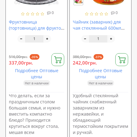
0
0
Фруктовница
Чайник (заварник) для
(тортовница) для фруктов
чая стеклянный 600мл
и десертов 3-х ярусная
Stenson (MS-0131)
стеклянная 30/25/20см
Stenson (R15603)
516,00грн.
386,00грн.
-35%
-37%
337,00грн.
242,00грн.
Подробнее Оптовые
Подробнее Оптовые
цены
цены
Нет в наличии
Нет в наличии
Что делать, если за
Удобный стеклянный
праздничным столом
чайник снабженный
большая семья, и нужно
заварником из
вместить компактно
нержавейки, и
блюдо? Приходится
обладающий
крутиться вокруг стола,
термостойким покрытием
мешая всем
и ручкой.