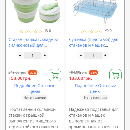
0
0
Стакан (чашка) складной
Сушилка (подставка) для
силиконовый для
стаканов и чашек
холодных и горячих
(посуды) для кухни с
напитков 350мл Stenson
поддоном Сердечки
(R30043)
22x26фсм Stenson
(R84803)
243,00грн.
194,00грн.
-37%
-31%
153,00грн.
133,00грн.
Подробнее Оптовые
Подробнее Оптовые
цены
цены
Нет в наличии
Нет в наличии
Портативный складной
Надежная подставка для
стакан с крышкой,
стаканов и чашек,
выполнен из пищевого
выполненная из
термостойкого силикона.
хромированного железа