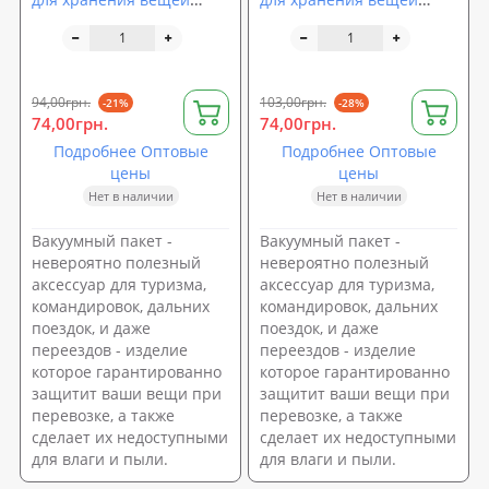
(одежды обуви и
(одежды обуви и
головных уборов) 50*70
головных уборов) 60*80
см Stenson (R26108)
см Stenson (R26109)
94,00грн.
103,00грн.
-21%
-28%
74,00грн.
74,00грн.
Подробнее Оптовые
Подробнее Оптовые
цены
цены
Нет в наличии
Нет в наличии
Вакуумный пакет -
Вакуумный пакет -
невероятно полезный
невероятно полезный
аксессуар для туризма,
аксессуар для туризма,
командировок, дальних
командировок, дальних
поездок, и даже
поездок, и даже
переездов - изделие
переездов - изделие
которое гарантированно
которое гарантированно
защитит ваши вещи при
защитит ваши вещи при
перевозке, а также
перевозке, а также
сделает их недоступными
сделает их недоступными
для влаги и пыли.
для влаги и пыли.