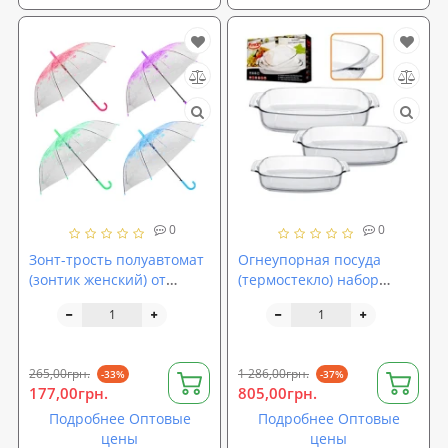
0
0
Зонт-трость полуавтомат
Огнеупорная посуда
(зонтик женский) от
(термостекло) набор
дождя ветрозащитный
кастрюль противней
прозрачный 60см Весна
стеклянных для
Stenson (R83140)
запекания 3шт Stenson
Firex (MS-0467)
265,00грн.
1 286,00грн.
-33%
-37%
177,00грн.
805,00грн.
Подробнее Оптовые
Подробнее Оптовые
цены
цены