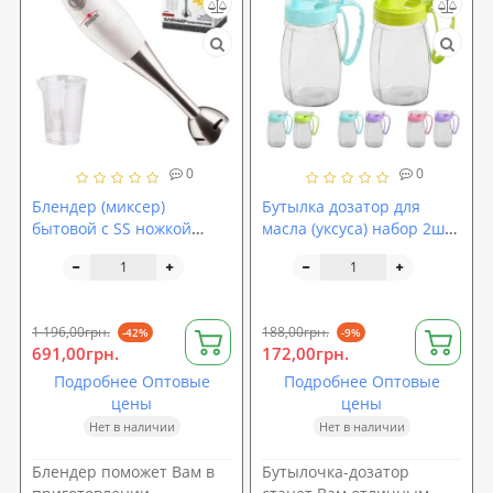
0
0
Блендер (миксер)
Бутылка дозатор для
бытовой с SS ножкой
масла (уксуса) набор 2шт
250W Stenson (ME-1764)
Stenson (R82513)
1 196,00грн.
188,00грн.
-42%
-9%
691,00грн.
172,00грн.
Подробнее Оптовые
Подробнее Оптовые
цены
цены
Нет в наличии
Нет в наличии
Блендер поможет Вам в
Бутылочка-дозатор