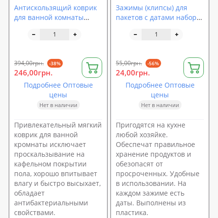
Антискользящий коврик
Зажимы (клипсы) для
для ванной комнаты
пакетов с датами набор
45х75см Камни Stenson
4шт 10см Stenson
(R82470)
(R84999)
394,00грн.
55,00грн.
-38%
-56%
246,00грн.
24,00грн.
Подробнее Оптовые
Подробнее Оптовые
цены
цены
Нет в наличии
Нет в наличии
Привлекательный мягкий
Пригодятся на кухне
коврик для ванной
любой хозяйке.
кромнаты исключает
Обеспечат правильное
проскальзывание на
хранение продуктов и
кафельном покрытии
обезопасят от
пола, хорошо впитывает
просроченных. Удобные
влагу и быстро высыхает,
в использовании. На
обладает
каждом зажиме есть
антибактериальными
даты. Выполнены из
свойствами.
пластика.