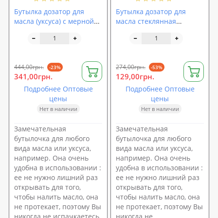
Бутылка дозатор для
Бутылка дозатор для
масла (уксуса) с мерной
масла стеклянная
насадкой 500мл Stenson
(диспенсер уксуса) с
(R16386-1)
дозатором 500мл Stenson
(R83059)
444,00грн.
274,00грн.
-23%
-53%
341,00грн.
129,00грн.
Подробнее Оптовые
Подробнее Оптовые
цены
цены
Нет в наличии
Нет в наличии
Замечательная
Замечательная
бутылочка для любого
бутылочка для любого
вида масла или уксуса,
вида масла или уксуса,
например. Она очень
например. Она очень
удобна в использовании :
удобна в использовании :
ее не нужно лишний раз
ее не нужно лишний раз
открывать для того,
открывать для того,
чтобы налить масло, она
чтобы налить масло, она
не протекает, поэтому Вы
не протекает, поэтому Вы
никогда не испачкаетесь.
никогда не