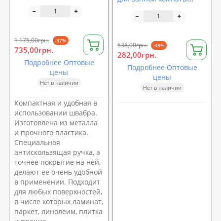
отжимом для мойки пола
50х75см (N01651)
и стекол окон дома 125см
Stenson (MH-3859)
1 175,00грн.
-37%
538,00грн.
-48%
735,00грн.
282,00грн.
Подробнее Оптовые
Подробнее Оптовые
цены
цены
Нет в наличии
Нет в наличии
Компактная и удобная в
использовании швабра.
Изготовлена из металла
и прочного пластика.
Специальная
антискользящая ручка, а
точнее покрытие на ней,
делают ее очень удобной
в применении. Подходит
для любых поверхностей,
в числе которых ламинат,
паркет, линолеим, плитка