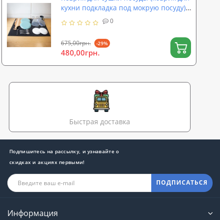
кухни подкладка под мокрую посуду)
80х60 см OSPORT (R-00056)
0
675,00грн.
-29%
480,00грн.
Быстрая доставка
Подпишитесь на рассылку, и узнавайте о
скидках и акциях первыми!
ПОДПИСАТЬСЯ
Информация