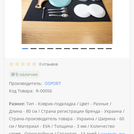
0 отзывов
В наличии
Производитель:
OSPORT
Код Товара:
R-00056
Разное:
Тип -
Коврик-подкладка /
Цвет -
Разные /
Длина -
80 см /
Страна регистрации бренда -
Украина /
Страна-производитель товара -
Украина /
Ширина -
60
см /
Материал -
EVA /
Толщина -
3 мм /
Количество
слоев -
Однослойные /
Гарантия -
14 дней /
смотреть все