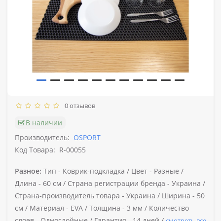
0 отзывов
В наличии
Производитель:
OSPORT
Код Товара:
R-00055
Разное:
Тип -
Коврик-подкладка /
Цвет -
Разные /
Длина -
60 см /
Страна регистрации бренда -
Украина /
Страна-производитель товара -
Украина /
Ширина -
50
см /
Материал -
EVA /
Толщина -
3 мм /
Количество
слоев -
Однослойные /
Гарантия -
14 дней /
смотреть все