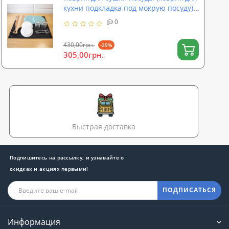
кухни подкладка под мокрую посуду)
60х50 см OSPORT (R-00055)
0
430,00грн.
-29%
305,00грн.
Быстрая доставка
Подпишитесь на рассылку, и узнавайте о
скидках и акциях первыми!
ПОДПИСАТЬСЯ
Информация