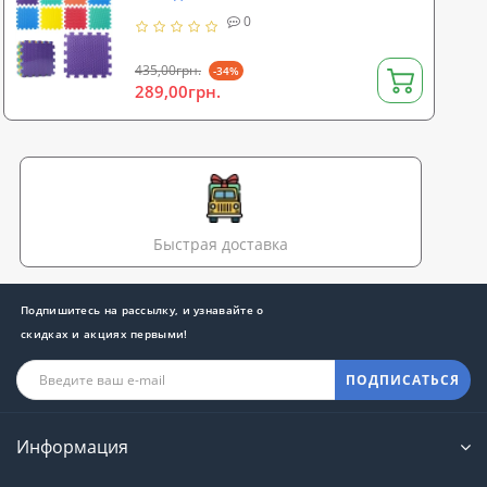
1см OSPORT (M 2630)
0
435,00грн.
-34%
289,00грн.
Быстрая доставка
Подпишитесь на рассылку, и узнавайте о
скидках и акциях первыми!
ПОДПИСАТЬСЯ
Информация