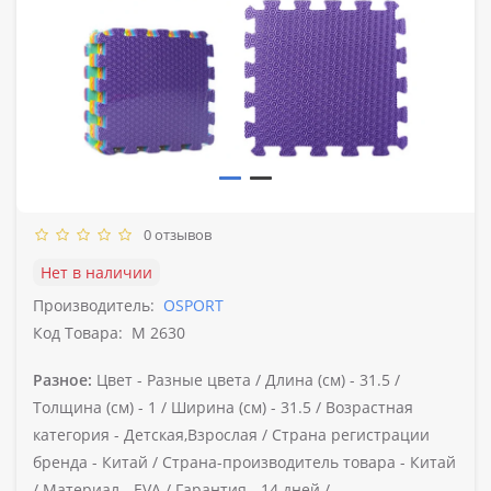
0 отзывов
Нет в наличии
Производитель:
OSPORT
Код Товара:
M 2630
Разное:
Цвет -
Разные цвета /
Длина (см) -
31.5 /
Толщина (см) -
1 /
Ширина (см) -
31.5 /
Возрастная
категория -
Детская,Взрослая /
Страна регистрации
бренда -
Китай /
Страна-производитель товара -
Китай
/
Материал -
EVA /
Гарантия -
14 дней /