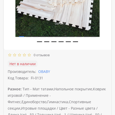
0 отзывов
Нет в наличии
Производитель:
OBABY
Код Товара:
FI-0131
Разное:
Тип -
Мат татами,Напольное покрытие,Коврик
игровой /
Применение -
Фитнес,Единоборство,Гимнастика,Спортивные
секции,Игровые площадки /
Цвет -
Разные цвета /
Длина (см) -
50 /
Толщина (см) -
1 /
Ширина (см) -
50 /