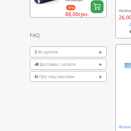
165,00грн.
(масажер для
-47%
спини, шиї, ніг)
36,00гр
88,00грн.
OSPORT 15х5см
26,0
(OF-0322)
FAQ
Як купити
Доставка і оплата
Про наш магазин
Фоамі