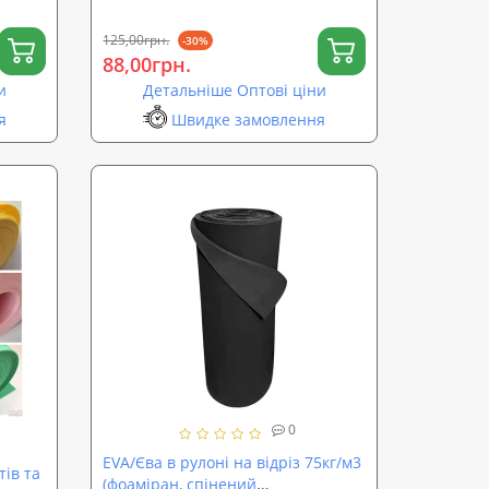
125,00грн.
-30%
88,00грн.
и
Детальніше Оптові ціни
я
Швидке замовлення
0
EVA/Єва в рулоні на відріз 75кг/м3
тів та
(фоаміран, спінений