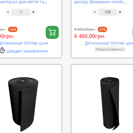
матеріал для квітів та
декору (фоаміран синій,
у) 500x500x5мм SoundProOFF
червоний, зелений, жовтий т
68)
3 мм ППЕ 3003 (isolon 500)
грн.
8 800,00грн.
-29%
-27%
00грн.
6 400,00грн.
Детальніше Оптові ціни
Детальніше Оптові цін
Немає в наявності
Швидке замовлення