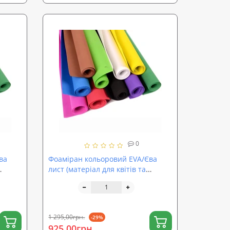
0
ва
Фоаміран кольоровий EVA/Єва
лист (матеріал для квітів та
декору) 2500х1500x3мм
SoundProOFF (sp-0071)
1 295,00грн.
-29%
925,00грн.