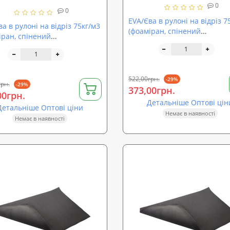
0
0
EVA/Єва в рулоні на відріз 7
а в рулоні на відріз 75кг/м3
(фоаміран, спінений
іран, спінений
етиленвінілацетат) SoundPr
нвінілацетат) SoundProOFF
8мм (sp-0084)
sp-0083)
522,00грн.
-29%
грн.
-29%
373,00грн.
00грн.
Детальніше Оптові цін
Детальніше Оптові ціни
Немає в наявності
Немає в наявності