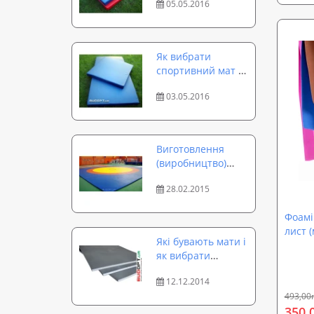
05.05.2016
Як вибрати
спортивний мат -
тонкощі та
03.05.2016
особливості
Виготовлення
(виробництво)
борцівського
28.02.2015
килима
Фоамі
лист (
Які бувають мати і
декор
як вибрати
Sound
спортивний мат
12.12.2014
493,00
350,