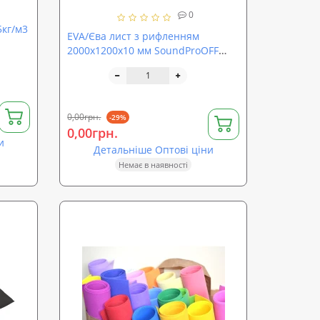
0
5кг/м3
EVA/Єва лист з рифленням
2000х1200х10 мм SoundProOFF
oOFF
Сота Чорний (sp-0086)
0,00грн.
-29%
0,00грн.
и
Детальніше Оптові ціни
Немає в наявності