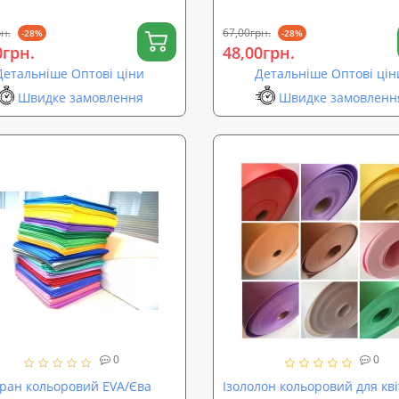
н.
67,00грн.
-28%
-28%
0грн.
48,00грн.
Детальніше Оптові ціни
Детальніше Оптові цін
Швидке замовлення
Швидке замовленн
0
0
ран кольоровий EVA/Єва
Ізололон кольоровий для кві