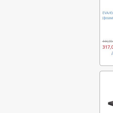
EVA/Єв
(фоам
етиле
4мм (
444,00
317,