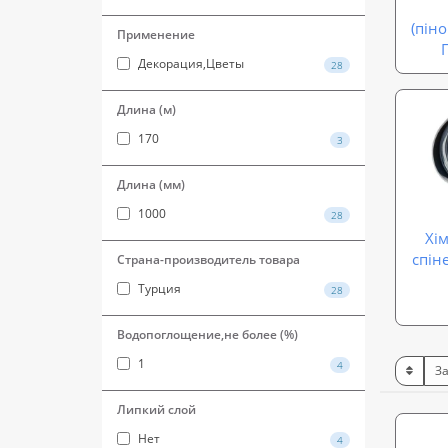
(пін
Применение
Декорация,Цветы
28
Длина (м)
170
3
Длина (мм)
1000
28
Хі
спін
Страна-производитель товара
Турция
28
Водопоглощение,не более (%)
1
4
Липкий слой
Нет
4