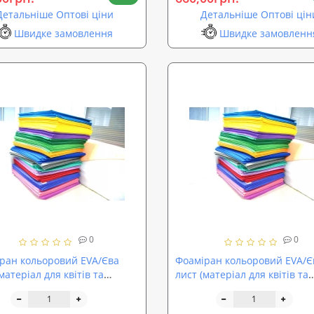
Детальніше Оптові ціни
Детальніше Оптові цін
Швидке замовлення
Швидке замовленн
0
0
ран кольоровий EVA/Єва
Фоаміран кольоровий EVA/Є
матеріал для квітів та
лист (матеріал для квітів та
у) 500x500x1мм SoundProOFF
декору) 500x500x2мм Sound
64)
(sp-0065)