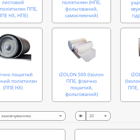
листовий
поліетилен (НПЕ,
ущі
ополіетилен ППЕ,
фольгований,
зву
ППЕ НХ, НПЕ)
самоклеючий)
гід
мічно пошитий
IZOLON 500 (Ізолон
IZO
ений поліетилен
ППЕ, фізично
(Ізол
(ППЕ НХ)
пошитий,
ППЕ,
фольгований)