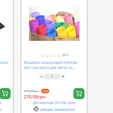
0
еріал
Фоаміран кольоровий EVA/Єва
лист (матеріал для квітів та
декору) 1500x1000x2мм
SoundProOFF (sp-0060)
378,00грн.
-29%
270,00грн.
и
Детальніше Оптові ціни
я
Швидке замовлення