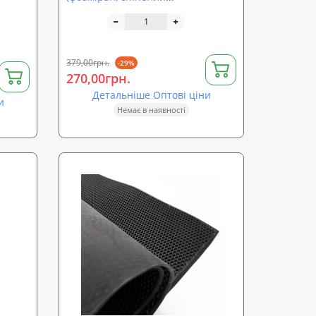
етиленвінілацетат) SoundProOFF
а ін.)
3мм (sp-0082)
379,00грн.
-29%
270,00грн.
Детальніше Оптові ціни
и
Немає в наявності