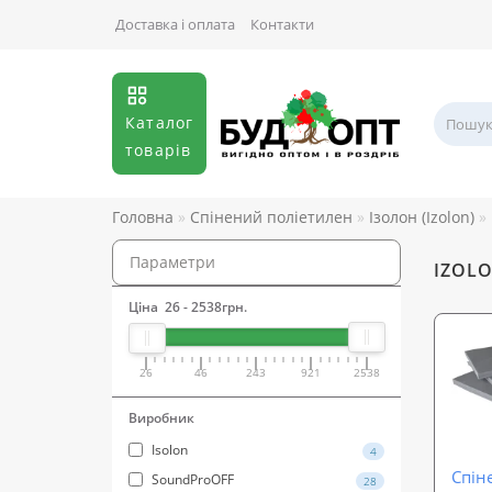
Доставка і оплата
Контакти
Каталог
товарів
Головна
Спінений поліетилен
Ізолон (Izolon)
Параметри
IZOLO
Ціна
26
-
2538
грн.
26
46
243
921
2538
Виробник
Isolon
4
Спін
SoundProOFF
28