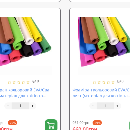
0
0
ран кольоровий EVA/Єва
Фоаміран кольоровий EVA/Є
матеріал для квітів та
лист (матеріал для квітів та
у) 2500х1500x1мм
декору) 2500х1500x2мм
ProOFF (sp-0069)
SoundProOFF (sp-0070)
грн.
931,00грн.
-29%
-29%
00грн.
660,00грн.