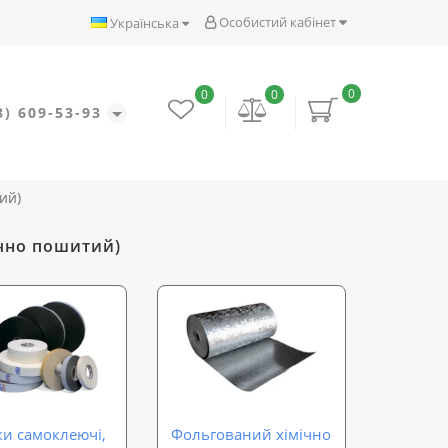
Особистий кабінет
Українська
0
0
0
8) 609-53-93
ий)
ично пошитий)
ки самоклеючі,
Фольгований хімічно