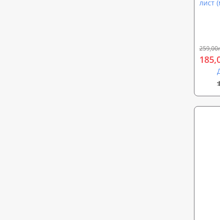
лист (
декор
(sp-00
259,00
185,