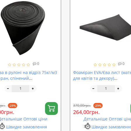
0
0
а в рулоні на відріз 75кг/м3
Фоаміран EVA/Єва лист (мат
іран, спінений
для квітів та декору)
нвінілацетат) SoundProOFF
2000x1200x4мм з тисненням
(sp-0085)
SoundProOFF (sp-0081)
грн.
370,00грн.
-29%
-29%
00грн.
264,00грн.
Детальніше Оптові ціни
Детальніше Оптові цін
Швидке замовлення
Швидке замовленн