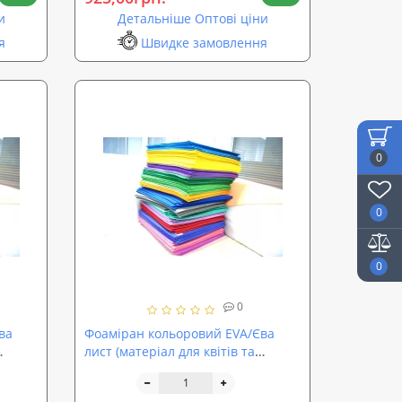
и
Детальніше Оптові ціни
я
Швидке замовлення
0
0
0
0
ва
Фоаміран кольоровий EVA/Єва
лист (матеріал для квітів та
ProOFF
декору) 500x500x3мм SoundProOFF
(sp-0066)