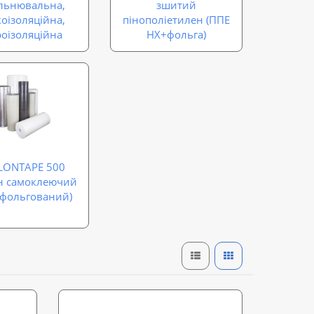
льнювальна,
зшитий
коізоляційна,
пінополіетилен (ППЕ
роізоляційна
НХ+фольга)
LONTAPE 500
он самоклеючий
 фольгований)