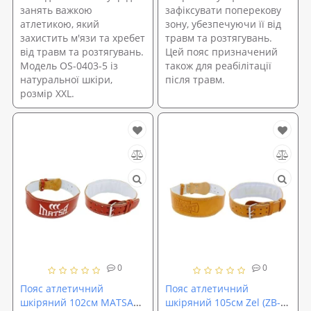
занять важкою
зафіксувати поперекову
атлетикою, який
зону, убезпечуючи її від
захистить м'язи та хребет
травм та розтягувань.
від травм та розтягувань.
Цей пояс призначений
Модель OS-0403-5 із
також для реабілітації
натуральної шкіри,
після травм.
розмір XXL.
0
0
Пояс атлетичний
Пояс атлетичний
шкіряний 102см MATSA
шкіряний 105см Zel (ZB-