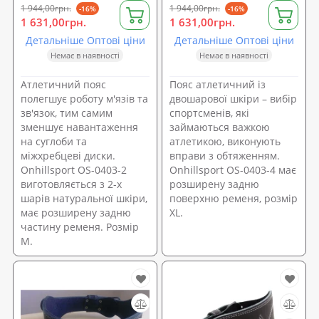
1 944,00грн.
1 944,00грн.
-16%
-16%
1 631,00грн.
1 631,00грн.
Детальніше Оптові ціни
Детальніше Оптові ціни
Немає в наявності
Немає в наявності
Атлетичний пояс
Пояс атлетичний із
полегшує роботу м'язів та
двошарової шкіри – вибір
зв'язок, тим самим
спортсменів, які
зменшує навантаження
займаються важкою
на суглоби та
атлетикою, виконують
міжхребцеві диски.
вправи з обтяженням.
Onhillsport OS-0403-2
Onhillsport OS-0403-4 має
виготовляється з 2-х
розширену задню
шарів натуральної шкіри,
поверхню ременя, розмір
має розширену задню
ХL.
частину ременя. Розмір
M.