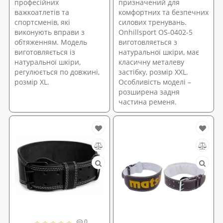
професійних
призначений для
важкоатлетів та
комфортних та безпечних
спортсменів, які
силових тренувань.
виконують вправи з
Onhillsport OS-0402-5
обтяженням. Модель
виготовляється з
виготовляється із
натуральної шкіри, має
натуральної шкіри,
класичну металеву
регулюється по довжині,
застібку, розмір XXL.
розмір XL.
Особливість моделі –
розширена задня
частина ременя.
0