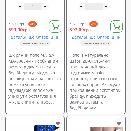
(MA-0068-M)
01016-4-M)
592,00грн.
592,00грн.
--0%
--0%
593,00грн.
593,00грн.
Детальніше Оптові ціни
Детальніше Оптові ціни
Немає в наявності
Немає в наявності
Шкіряний пояс MATSA
Пояс із натуральної
MA-0068-M - необхідний
шкіри ZB-01016-4-M
аксесуар для фітнесу та
призначений для
бодібілдингу. Модель з
підтримки м'язів
розширенням на спині та
попереку при виконанні
пом'якшувальною
силових вправ. Аксесуар
підкладкою допоможе
прикрашений логотипом
уникнути розтягування
бренду, підходить
м'язів спини та преса.
важкоатлетам та
бодібілдерам.