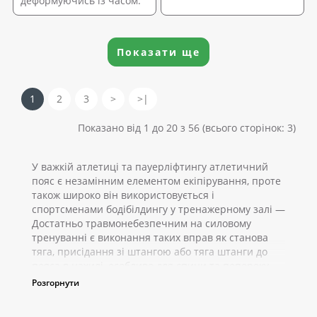
деформуючись із часом.
Показати ще
1
2
3
>
>|
Показано від 1 до 20 з 56 (всього сторінок: 3)
У важкій атлетиці та пауерліфтингу атлетичний
пояс є незамінним елементом екіпірування, проте
також широко він використовується і
спортсменами бодібілдингу у тренажерному залі —
Достатньо травмонебезпечним на силовому
тренуванні є виконання таких вправ як станова
тяга, присідання зі штангою або тяга штанги до
пояса в нахилі, особливо для спини та попереку,
тому з метою стабілізації таких м'язових груп і
Розгорнути
рекомендується одягати спортивний пояс.