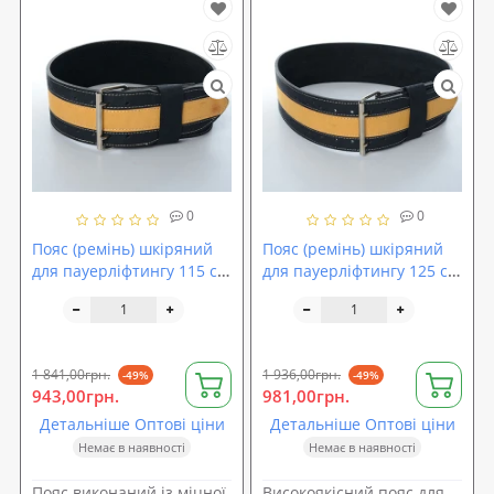
0
0
Пояс (ремінь) шкіряний
Пояс (ремінь) шкіряний
для пауерліфтингу 115 см
для пауерліфтингу 125 см
OSPORT (MS 1506)
OSPORT (MS 1507)
1 841,00грн.
1 936,00грн.
-49%
-49%
943,00грн.
981,00грн.
Детальніше Оптові ціни
Детальніше Оптові ціни
Немає в наявності
Немає в наявності
Пояс виконаний із міцної
Високоякісний пояс для