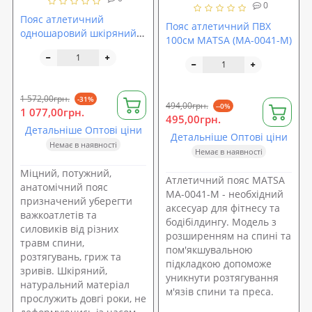
0
Пояс атлетичний
Пояс атлетичний ПВХ
одношаровий шкіряний
100см MATSA (MA-0041-M)
Onhillsport, розмір L (OS-
0402-3)
1 572,00грн.
-31%
494,00грн.
--0%
1 077,00грн.
495,00грн.
Детальніше Оптові ціни
Детальніше Оптові ціни
Немає в наявності
Немає в наявності
Міцний, потужний,
Атлетичний пояс MATSA
анатомічний пояс
MA-0041-M - необхідний
призначений уберегти
аксесуар для фітнесу та
важкоатлетів та
бодібілдингу. Модель з
силовиків від різних
розширенням на спині та
травм спини,
пом'якшувальною
розтягувань, гриж та
підкладкою допоможе
зривів. Шкіряний,
уникнути розтягування
натуральний матеріал
м'язів спини та преса.
прослужить довгі роки, не