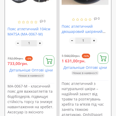
0
0
Пояс атлетичний
Пояс атлетичний 104см
двошаровий шкіряний
MATSA (MA-0067-M)
Onhillsport L (OS-0403-3)
1 944,00грн.
-16%
732,00грн.
--0%
1 631,00грн.
733,00грн.
Детальніше Оптові ціни
Детальніше Оптові ціни
Немає в наявності
Немає в наявності
Пояс атлетичний з
MA-0067-M - класичний
натуральної шкіри –
пояс для важкоатлетів та
надійний захист від
бодібілдерів, підвищує
травм та розтягувань
стійкість торсу та знижує
хребта та м'язів під час
навантаження на хребет.
занять тяжкою
Аксесуар із якісного
атлетикою. Onhillsport