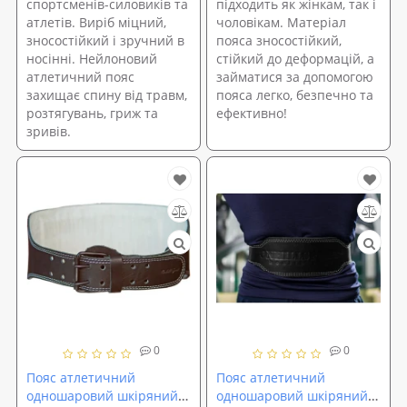
спортсменів-силовиків та
підходить як жінкам, так і
атлетів. Виріб міцний,
чоловікам. Матеріал
зносостійкий і зручний в
пояса зносостійкий,
носінні. Нейлоновий
стійкий до деформацій, а
атлетичний пояс
займатися за допомогою
захищає спину від травм,
пояса легко, безпечно та
розтягувань, гриж та
ефективно!
зривів.
0
0
Пояс атлетичний
Пояс атлетичний
одношаровий шкіряний
одношаровий шкіряний