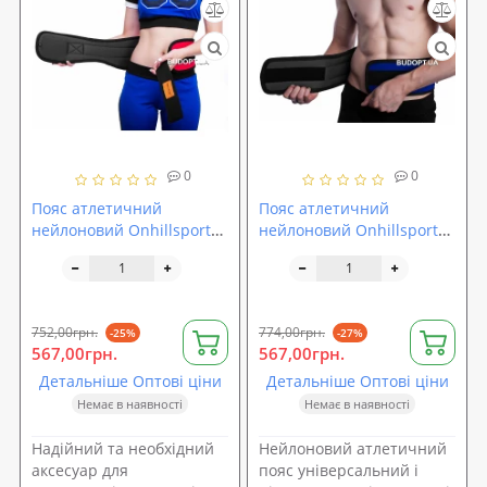
0
0
Пояс атлетичний
Пояс атлетичний
нейлоновий Onhillsport
нейлоновий Onhillsport
Slim (OS-0506)
Wide (OS-0501)
752,00грн.
774,00грн.
-25%
-27%
567,00грн.
567,00грн.
Детальніше Оптові ціни
Детальніше Оптові ціни
Немає в наявності
Немає в наявності
Надійний та необхідний
Нейлоновий атлетичний
аксесуар для
пояс універсальний і