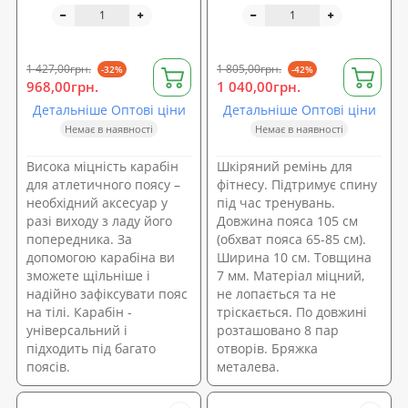
OSPORT (MS 1505)
1 427,00грн.
1 805,00грн.
-32%
-42%
968,00грн.
1 040,00грн.
Детальніше Оптові ціни
Детальніше Оптові ціни
Немає в наявності
Немає в наявності
Висока міцність карабін
Шкіряний ремінь для
для атлетичного поясу –
фітнесу. Підтримує спину
необхідний аксесуар у
під час тренувань.
разі виходу з ладу його
Довжина пояса 105 см
попередника. За
(обхват пояса 65-85 см).
допомогою карабіна ви
Ширина 10 см. Товщина
зможете щільніше і
7 мм. Матеріал міцний,
надійно зафіксувати пояс
не лопається та не
на тілі. Карабін -
тріскається. По довжині
універсальний і
розташовано 8 пар
підходить під багато
отворів. Бряжка
поясів.
металева.