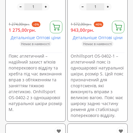
Onhillsport розмір M (OS-
Onhillsport розмір S (OS-
0402-2)
0402-1)
1 274,00грн.
1 572,00грн.
--0%
-40%
1 275,00грн.
943,00грн.
Детальніше Оптові ціни
Детальніше Оптові ціни
Немає в наявності
Немає в наявності
Пояс атлетичний –
Onhillsport OS-0402-1 –
надійний захист м'язів
атлетичний пояс із
поперекового відділу та
одношарової натуральної
хребта під час виконання
шкіри, розмір S. Цей пояс
вправ з обтяженням та
призначений для
заняттям тяжкою
спортсменів, які
атлетикою. Onhillsport
виконують вправи з
OS-0402-2 з одношарової
великою вагою. Пояс має
натуральної шкіри розмір
широку задню частину
M.
ременя для стабілізації
поперекового відділу.