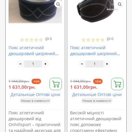
0
0
Пояс атлетичний
Пояс атлетичний
двошаровий шкіряний
двошаровий шкіряний
Onhillsport розмір XXL
Onhillsport, розмір S (OS-
(OS-0403-5)
0403-1)
1 944,00грн.
1 944,00грн.
-16%
-16%
1 631,00грн.
1 631,00грн.
Детальніше Оптові ціни
Детальніше Оптові ціни
Немає в наявності
Немає в наявності
Пояс атлетичний
Високій міцності
двошаровий від
атлетичний двошаровий
Onhillsport – практичний
пояс допоможе
та надійний аксесуар для
спортсмену ефективно