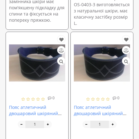
замінника шкіри має
OS-0403-3 виготовляється
пом'якшену підкладку для
з натуральної шкіри, має
спини та фіксується на
класичну застібку розмір
попереку пряжкою.
L.
0
0
Пояс атлетичний
Пояс атлетичний
двошаровий шкіряний
двошаровий шкіряний
Onhillsport розмір M (OS-
Onhillsport розмір XL (OS-
0403-2)
0403-4)