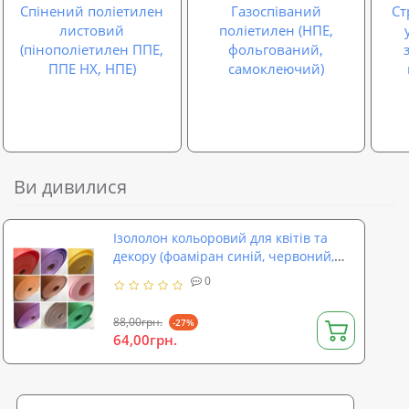
Спінений поліетилен
Газоспіваний
Ст
листовий
поліетилен (НПЕ,
(пінополіетилен ППЕ,
фольгований,
ППЕ НХ, НПЕ)
самоклеючий)
Ви дивилися
Ізололон кольоровий для квітів та
декору (фоаміран синій, червоний,
зелений, жовтий та ін.) 3 мм ППЕ 3003
0
(isolon 500)
88,00грн.
-27%
64,00грн.