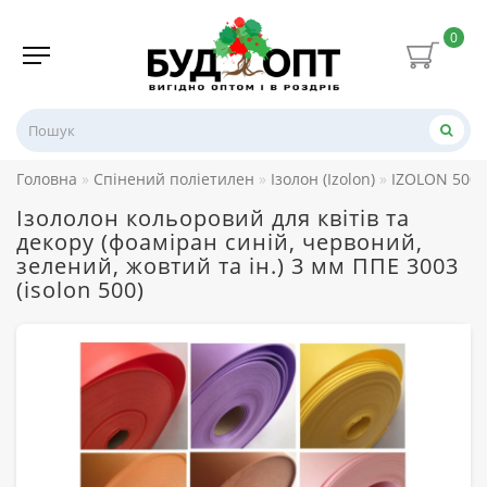
0
Головна
Спінений поліетилен
Ізолон (Izolon)
IZOLON 500 
Ізололон кольоровий для квітів та
декору (фоаміран синій, червоний,
зелений, жовтий та ін.) 3 мм ППЕ 3003
(isolon 500)