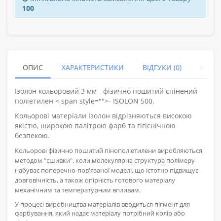
100
ОПИС
ХАРАКТЕРИСТИКИ
ВІДГУКИ (0)
КУПУ
Ізолон кольоровий 3 мм - фізично пошитий спінений
поліетилен < span style="">- ISOLON 500.
Кольорові матеріали Ізолон відрізняються високою
якістю, широкою палітрою фарб та гігієнічною
безпекою.
Кольорові фізично пошитий пінополіетилени виробляються
методом "сшивки", коли молекулярна структура полімеру
набуває поперечно-пов'язаної моделі, що істотно підвищує
довговічність, а також опірність готового матеріалу
механічним та температурним впливам.
У процесі виробництва матеріалів вводиться пігмент для
фарбування, який надає матеріалу потрібний колір або