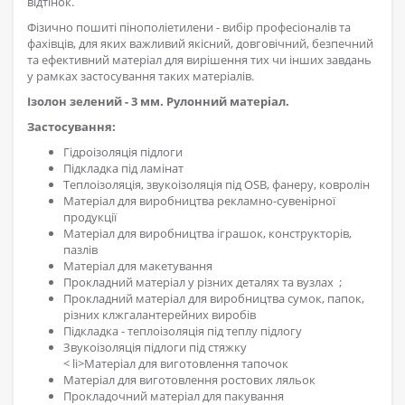
відтінок.
Фізично пошиті пінополіетилени - вибір професіоналів та
фахівців, для яких важливий якісний, довговічний, безпечний
та ефективний матеріал для вирішення тих чи інших завдань
у рамках застосування таких матеріалів.
Ізолон зелений
- 3 мм.
Рулонний матеріал.
Застосування:
Гідроізоляція підлоги
Підкладка під ламінат
Теплоізоляція, звукоізоляція під OSB, фанеру, ковролін
Матеріал для виробництва рекламно-сувенірної
продукції
Матеріал для виробництва іграшок, конструкторів,
пазлів
Матеріал для макетування
Прокладний матеріал у різних деталях та вузлах ;
Прокладний матеріал для виробництва сумок, папок,
різних клжгалантерейних виробів
Підкладка - теплоізоляція під теплу підлогу
Звукоізоляція підлоги під стяжку
< li>Матеріал для виготовлення тапочок
Матеріал для виготовлення ростових ляльок
Прокладочний матеріал для пакування