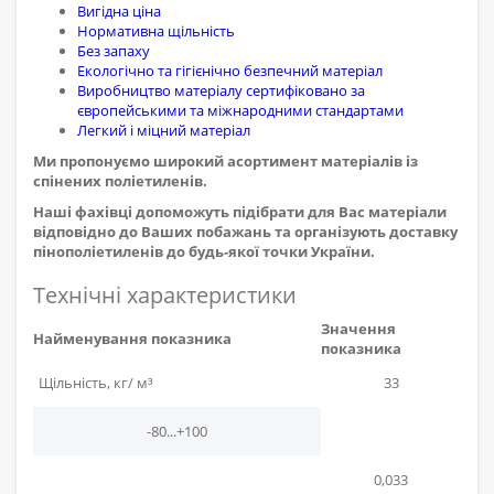
Вигідна ціна
Нормативна щільність
Без запаху
Екологічно та гігієнічно безпечний матеріал
Виробництво матеріалу сертифіковано за
європейськими та міжнародними стандартами
Легкий і міцний матеріал
Ми пропонуємо широкий асортимент матеріалів із
спінених поліетиленів.
Наші фахівці допоможуть підібрати для Вас матеріали
відповідно до Ваших побажань та організують доставку
пінополіетиленів до будь-якої точки України.
Технічні характеристики
Значення
Найменування показника
показника
Щільність, кг/ м³
33
-80...+100
0,033