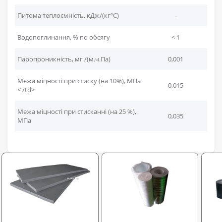
Питома теплоємність, кДж/(кгºС)
-
Водопоглинання, % по обсягу
< 1
Паропроникність, мг /(м.ч.Па)
0,001
Межа міцності при стиску (на 10%), МПа
0,015
< /td>
Межа міцності при стисканні (на 25 %),
0,035
МПа