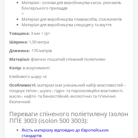
Матеріал - основа для виробництва касок, рюкзаків,
боксерського приладдя
>
Матеріал для виробництва плавзасобів, спасжилетів
Матеріал для виробництва спецодягу та взуття
Товщина:
3 мм
< /p>
Ширина:
1,50 метра
Довжина:
170 метрів
Матеріал:
фізично пошитий спінений поліетилен
Колір:
в асортименті
Клейового шару: ні
Особливості:
матеріал має унікальний набір властивостей –
поєднує тепло-, шумо-, гідро- та пароізоляційні властивості,
масло-, нафто- та бензостійкий, екологічно та гігієнічно
безпечний.
Переваги спіненого поліетилену Ізолон
ППЕ 3003 (isolon 500 3003):
Якість матеріалу відповідно до Європейських
стандартів