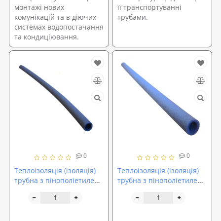
монтажі нових
її транспортуванні
комунікацій та в діючих
трубами.
системах водопостачання
та кондиціювання.
0
0
Теплоізоляція (ізоляція)
Теплоізоляція (ізоляція)
трубна з пінополіетилену
трубна з пінополіетилену
Isolon (28-9)
Isolon (35-6)