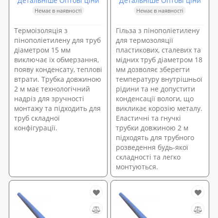
Детальніше Оптові ціни
Детальніше Оптові ціни
Немає в наявності
Немає в наявності
Термоізоляція з
Гільза з пінополіетилену
пінополіетилену для труб
для термозоляції
діаметром 15 мм
пластикових, сталевих та
виключає їх обмерзання,
мідних труб діаметром 18
появу конденсату, теплові
мм дозволяє зберегти
втрати. Трубка довжиною
температуру внутрішньої
2 м має технологічний
рідини та не допустити
надріз для зручності
конденсації вологи, що
монтажу та підходить для
викликає корозію металу.
труб складної
Еластичні та гнучкі
конфігурації.
трубки довжиною 2 м
підходять для трубного
розведення будь-якої
складності та легко
монтуються.