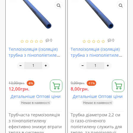
0
0
Теплоізоляція (ізоляція)
Теплоізоляція (ізоляція)
трубна з пінополіетилену
трубна з пінополіетилену
Isolon (22-13)
Isolon (22-6)
13,00грн.
9,00грн.
-8%
-11%
12,00грн.
8,00грн.
Детальніше Оптові ціни
Детальніше Оптові ціни
Немає в наявності
Немає в наявності
Трубчаста термоізоляція
Трубка діаметром 2,2 см
з пінополіетилену
із газо-спіненого
ефективно знижує втрати
поліетилену служить для
тепла в системах
тепло- та пароізоляції