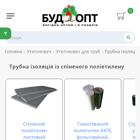
0
Головна
Утеплювач
Утеплювач для труб
Трубна ізоляція
Трубна ізоляція із спіненого поліетилену
Спінений
Газоспіваний
Стрі
поліетилен
поліетилен (НПЕ,
ущ
листовий
фольгований,
зву