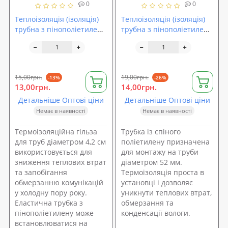
0
0
Теплоізоляція (ізоляція)
Теплоізоляція (ізоляція)
трубна з пінополіетилену
трубна з пінополіетилену
Isolon (42-9)
Isolon (52-9)
15,00грн.
19,00грн.
-13%
-26%
13,00грн.
14,00грн.
Детальніше Оптові ціни
Детальніше Оптові ціни
Немає в наявності
Немає в наявності
Термоізоляційна гільза
Трубка із спіного
для труб діаметром 4,2 см
поліетилену призначена
використовується для
для монтажу на труби
зниження теплових втрат
діаметром 52 мм.
та запобігання
Термоізоляція проста в
обмерзанню комунікацій
установці і дозволяє
у холодну пору року.
уникнути теплових втрат,
Еластична трубка з
обмерзання та
пінополіетилену може
конденсації вологи.
встановлюватися на