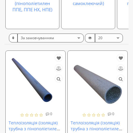
(пінополіетилен
самоклеючий)
гі
ППЕ, ППЕ НХ, НПЕ)
0
0
Теплоізоляція (ізоляція)
Теплоізоляція (ізоляція)
трубна з пінополіетилену
трубна з пінополіетилену