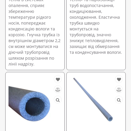
опалення, сприяє
труб водопостачання,
збереженню
кондиціювання,
температури рідкого
охолодження. Еластична
носія, попереджає
трубка швидко
конденсацію вологи та
монтується на
корозію. Гнучка трубка із
трубопровід, значно
внутрішнім діаметром 2,2
знижує тепловиділення,
см може монтуватися на
захищає від обмерзання
діючий трубопровід
та конденсування вологи.
шляхом розрізання по
лінії надрізу.