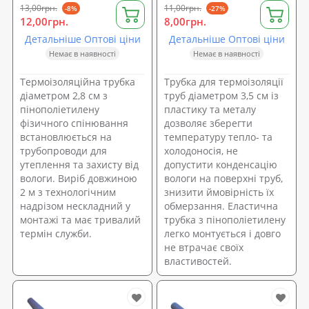
13,00грн.
11,00грн.
-8%
-27%
12,00грн.
8,00грн.
Детальніше Оптові ціни
Детальніше Оптові ціни
Немає в наявності
Немає в наявності
Термоізоляційна трубка
Трубка для термоізоляції
діаметром 2,8 см з
труб діаметром 3,5 см із
пінополіетилену
пластику та металу
фізичного спінювання
дозволяє зберегти
встановлюється на
температуру тепло- та
трубопроводи для
холодоносія, не
утеплення та захисту від
допустити конденсацію
вологи. Виріб довжиною
вологи на поверхні труб,
2 м з технологічним
знизити ймовірність їх
надрізом нескладний у
обмерзання. Еластична
монтажі та має тривалий
трубка з пінополіетилену
термін служби.
легко монтується і довго
не втрачає своїх
властивостей.