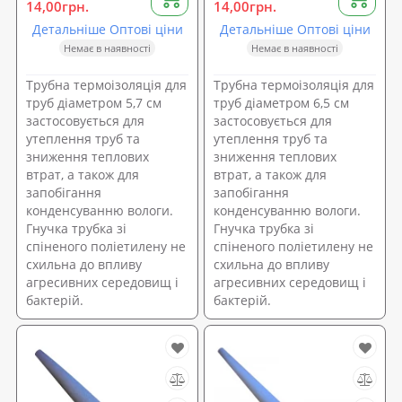
14,00грн.
14,00грн.
Детальніше Оптові ціни
Детальніше Оптові ціни
Немає в наявності
Немає в наявності
Трубна термоізоляція для
Трубна термоізоляція для
труб діаметром 5,7 см
труб діаметром 6,5 см
застосовується для
застосовується для
утеплення труб та
утеплення труб та
зниження теплових
зниження теплових
втрат, а також для
втрат, а також для
запобігання
запобігання
конденсуванню вологи.
конденсуванню вологи.
Гнучка трубка зі
Гнучка трубка зі
спіненого поліетилену не
спіненого поліетилену не
схильна до впливу
схильна до впливу
агресивних середовищ і
агресивних середовищ і
бактерій.
бактерій.