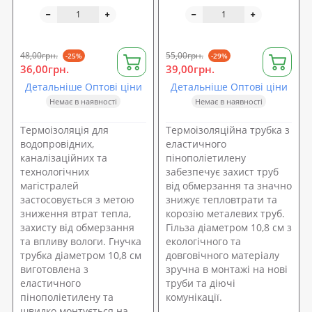
Isolon (108-13)
Isolon (114-13)
48,00грн.
55,00грн.
-25%
-29%
36,00грн.
39,00грн.
Детальніше Оптові ціни
Детальніше Оптові ціни
Немає в наявності
Немає в наявності
Термоізоляція для
Термоізоляційна трубка з
водопровідних,
еластичного
каналізаційних та
пінополіетилену
технологічних
забезпечує захист труб
магістралей
від обмерзання та значно
застосовується з метою
знижує тепловтрати та
зниження втрат тепла,
корозію металевих труб.
захисту від обмерзання
Гільза діаметром 10,8 см з
та впливу вологи. Гнучка
екологічного та
трубка діаметром 10,8 см
довговічного матеріалу
виготовлена з
зручна в монтажі на нові
еластичного
труби та діючі
пінополіетилену та
комунікації.
швидко монтується на