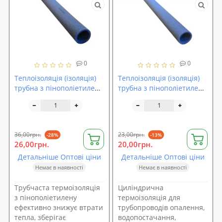
0
0
Теплоізоляція (ізоляція)
Теплоізоляція (ізоляція)
трубна з пінополіетилену
трубна з пінополіетилену
Isolon (76-13)
Isolon (76-9)
36,00грн.
23,00грн.
-28%
-13%
26,00грн.
20,00грн.
Детальніше Оптові ціни
Детальніше Оптові ціни
Немає в наявності
Немає в наявності
Трубчаста термоізоляція
Циліндрична
з пінополіетилену
термоізоляція для
ефективно знижує втрати
трубопроводів опалення,
тепла, зберігає
водопостачання,