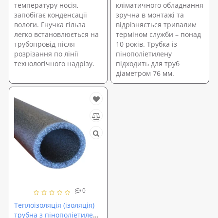
температуру носія,
кліматичного обладнання
запобігає конденсації
зручна в монтажі та
вологи. Гнучка гільза
відрізняється тривалим
легко встановлюється на
терміном служби – понад
трубопровід після
10 років. Трубка із
розрізання по лінії
пінополіетилену
технологічного надрізу.
підходить для труб
діаметром 76 мм.
0
Теплоізоляція (ізоляція)
трубна з пінополіетилену