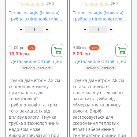
0
0
Теплоізоляція (ізоляція)
Теплоізоляція (ізоляція)
трубна з пінополіетилену
трубна з пінополіетилену
Isolon (22-9)
Isolon (28-6)
11,00грн.
9,00грн.
-9%
-11%
10,00грн.
8,00грн.
Детальніше Оптові ціни
Детальніше Оптові ціни
Немає в наявності
Немає в наявності
Трубка діаметром 2,2 см
Трубка діаметром 2,8 см
із пінополіетилену
із газо-спіненого
призначена для
поліетилену ефективно
термоізоляції
захистить труби від
трубопроводів та, крім
обмерзання та впливу
того, захищає їх від
вологи. Виріб
впливу вологи. Гнучка
застосовується для
трубка з технологічним
скорочення теплових
надрізом може
втрат і збереження
використовуватися при
температури рідини при