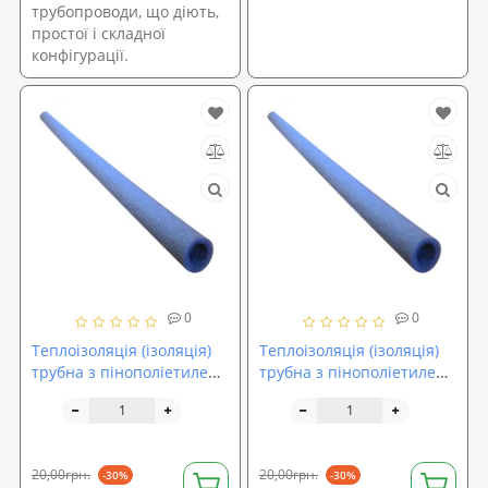
трубопроводи, що діють,
простої і складної
конфігурації.
0
0
Теплоізоляція (ізоляція)
Теплоізоляція (ізоляція)
трубна з пінополіетилену
трубна з пінополіетилену
Isolon (57-9)
Isolon (65-9)
20,00грн.
20,00грн.
-30%
-30%