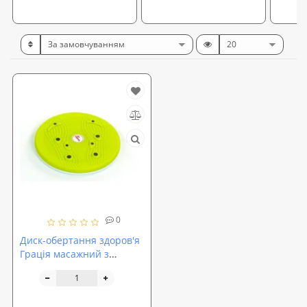
0
Диск-обертання здоров'я
Грація масажний з
масажером для стоп
OSPORT (MS 2479)