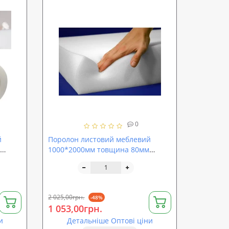
0
й
Поролон листовий меблевий
1000*2000мм товщина 80мм
-
SoundProOFF ППУ ST2540 (sp-
st2540-80)
2 025,00грн.
-48%
1 053,00грн.
и
Детальніше Оптові ціни