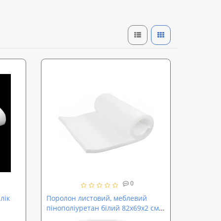
0
лік
Поролон листовий, меблевий
пінополіуретан білий 82х69х2 см.
ST18 (sp-0031)