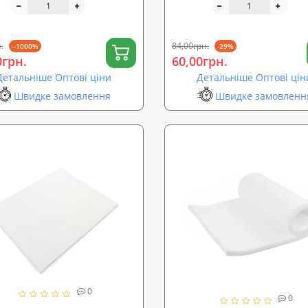
іума (R-00104)
.
84,00грн.
--1000%
-29%
0грн.
60,00грн.
Детальніше Оптові ціни
Детальніше Оптові цін
Швидке замовлення
Швидке замовленн
0
0