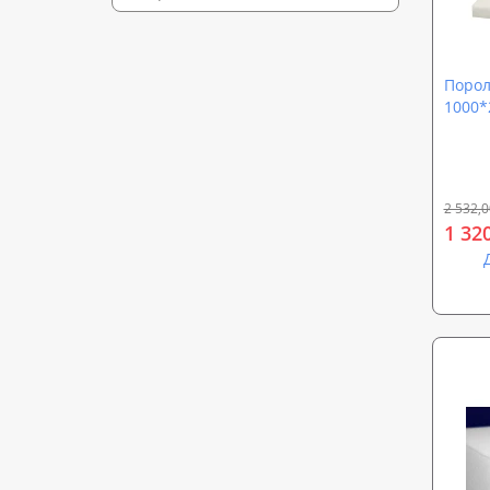
Порол
1000*
Sound
el2542
2 532,0
1 32