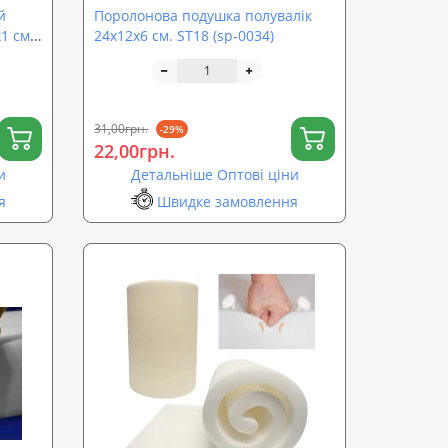
й
Поролонова подушка полувалік
1 см.
24х12х6 см. ST18 (sp-0034)
31,00грн.
-29%
22,00грн.
и
Детальніше Оптові ціни
я
Швидке замовлення