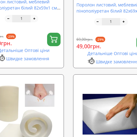
он листовий, меблевий
Поролон листовий, меблеви
оліуретан білий 82х59х1 см.
пінополіуретан білий 82х69х
sp-0033)
ST18 (sp-0032)
н.
-29%
69,00грн.
-29%
0грн.
49,00грн.
Детальніше Оптові ціни
Детальніше Оптові цін
Швидке замовлення
Швидке замовленн