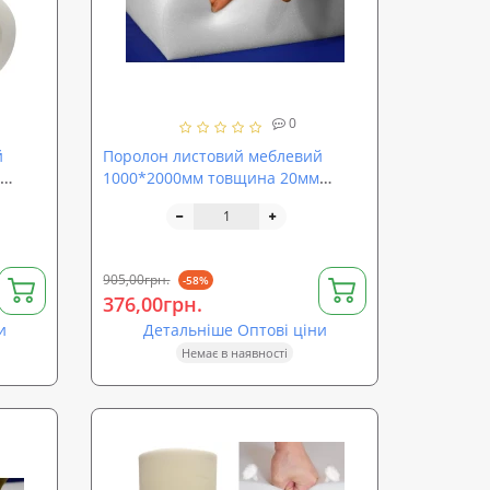
0
й
Поролон листовий меблевий
1000*2000мм товщина 20мм
-
SoundProOFF ППУ ST2540 (sp-
st2540-20)
905,00грн.
-58%
376,00грн.
и
Детальніше Оптові ціни
Немає в наявності