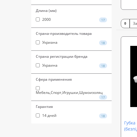
Длина (мм)
2000
17
Страна-производитель товара
Укриана
18
Страна регистрации бренда
Украина
18
Сфера применения
Мебель,Спорт,Игрушки,Шумоизоляц
17
Гарантия
14 дней
18
Губка
(безп
вирощ