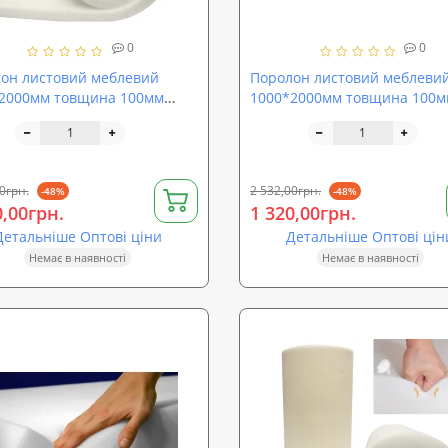
0
0
он листовий меблевий
Поролон листовий меблеви
2000мм товщина 100мм
1000*2000мм товщина 100м
ProOFF ППУ EL2542 (sp-
SoundProOFF ППУ ST2540 (sp
-100)
st2540-100)
0грн.
2 532,00грн.
-48%
-48%
0,00грн.
1 320,00грн.
Детальніше Оптові ціни
Детальніше Оптові цін
Немає в наявності
Немає в наявності