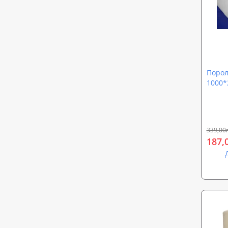
Порол
1000*
Sound
st2540
339,00
187,