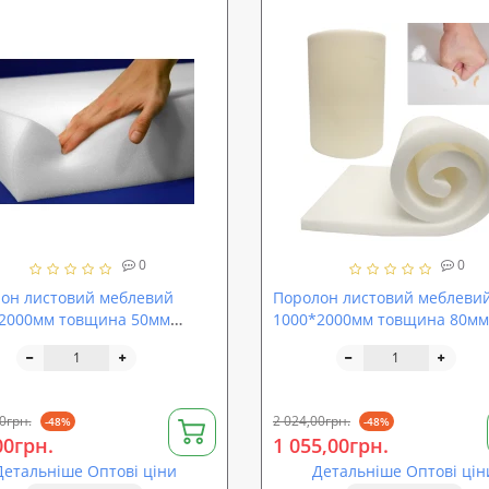
0
0
он листовий меблевий
Поролон листовий меблеви
2000мм товщина 50мм
1000*2000мм товщина 80мм
ProOFF ППУ ST2540 (sp-
SoundProOFF ППУ EL2542 (sp
-50)
el2542-80)
0грн.
2 024,00грн.
-48%
-48%
00грн.
1 055,00грн.
Детальніше Оптові ціни
Детальніше Оптові цін