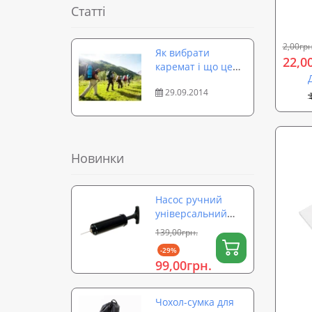
аквар
Статті
2,00грн
Як вибрати
22,0
каремат і що це
таке
29.09.2014
Новинки
Насос ручний
універсальний
для м'ячів,
139,00грн.
надувних виробів,
-29%
фітболів OSPORT
99,00грн.
(OF-0324)
Чохол-сумка для