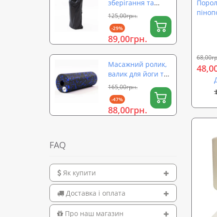
Порол
зберігання та
піноп
перенесення
125,00грн.
ST18 (
ролика для йоги
-29%
(валика) на
89,00грн.
затяжці 56×26 см
OSPORT (OF-0323)
68,00гр
Масажний ролик,
48,0
валик для йоги та
масажу спини EPP
165,00грн.
(масажер для
-47%
спини, шиї, ніг)
88,00грн.
OSPORT 15х5см
(OF-0322)
FAQ
Як купити
Доставка і оплата
Про наш магазин