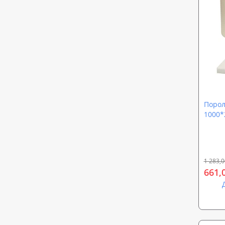
Порол
1000*
Sound
el2542
1 283,0
661,