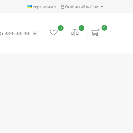
Особистий кабінет
Українська
0
0
0
8) 609-53-93