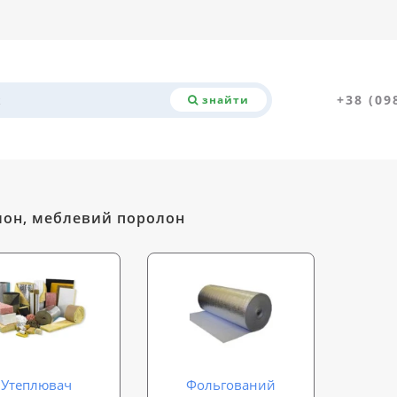
+38 (09
знайти
он, меблевий поролон
Утеплювач
Фольгований