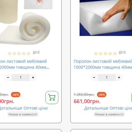
0
0
он листовий меблевий
Поролон листовий меблеви
2000мм товщина 40мм
1000*2000мм товщина 40мм
ProOFF ППУ EL2542 (sp-
SoundProOFF ППУ ST2540 (sp
-40)
st2540-40)
0грн.
1 283,00грн.
-48%
-48%
00грн.
661,00грн.
Детальніше Оптові ціни
Детальніше Оптові цін
Немає в наявності
Немає в наявності