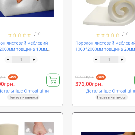
0
0
он листовий меблевий
Поролон листовий меблеви
2000мм товщина 10мм
1000*2000мм товщина 20мм
ProOFF ППУ ST2540 (sp-
SoundProOFF ППУ EL2542 (sp
-10)
el2542-20)
грн.
905,00грн.
-45%
-58%
00грн.
376,00грн.
Детальніше Оптові ціни
Детальніше Оптові цін
Немає в наявності
Немає в наявності