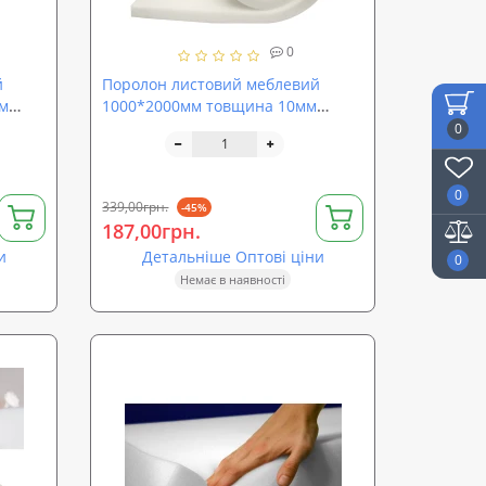
0
й
Поролон листовий меблевий
м
1000*2000мм товщина 10мм
-
SoundProOFF ППУ EL2542 (sp-
0
el2542-10)
0
339,00грн.
-45%
187,00грн.
и
Детальніше Оптові ціни
0
Немає в наявності