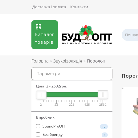
Доставка і оплата
Контакти
Каталог
товарів
Головна
Звукоізоляція
Поролон
Параметри
Порол
Ціна
2
-
2532
грн.
2
22
226
925
2532
Виробник
SoundProOFF
17
Без бренду
1