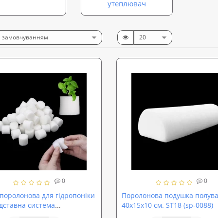
утеплювач
0
0
 поролонова для гідропоніки
Поролонова подушка полува
ідставна система
40х15х10 см. ST18 (sp-0088)
ування рослин) для саду,