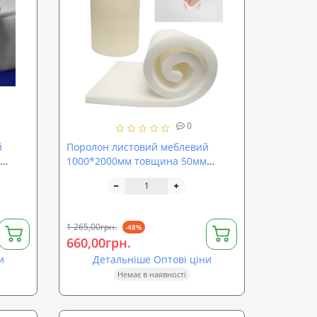
0
й
Поролон листовий меблевий
1000*2000мм товщина 50мм
-
SoundProOFF ППУ EL2542 (sp-
el2542-50)
1 265,00грн.
-48%
660,00грн.
и
Детальніше Оптові ціни
Немає в наявності