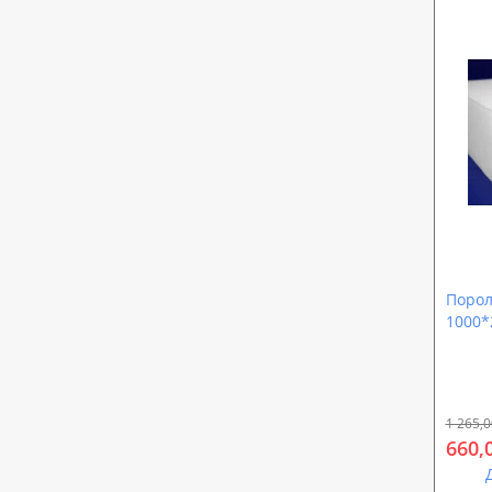
Порол
1000*
Sound
st2540
1 265,0
660,