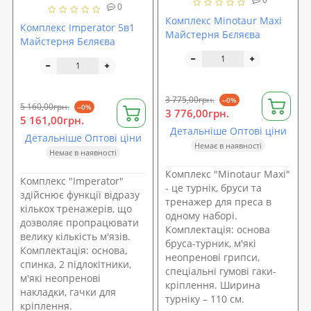
0
Комплекс Minotaur Maxi
Комплекс Imperator 5в1
Майстерня Бєляєва
Майстерня Бєляєва
3 775,00грн.
--0%
5 160,00грн.
--0%
3 776,00грн.
5 161,00грн.
Детальніше Оптові ціни
Детальніше Оптові ціни
Немає в наявності
Немає в наявності
Комплекс "Minotaur Maxi"
Комплекс "Imperator"
- це турнік, бруси та
здійснює функції відразу
тренажер для преса в
кількох тренажерів, що
одному наборі.
дозволяє пропрацювати
Комплектація: основа
велику кількість м'язів.
бруса-турник, м'які
Комплектація: основа,
неопренові грипси,
спинка, 2 підлокітники,
спеціальні гумові гаки-
м'які неопренові
кріплення. Ширина
накладки, гачки для
турніку – 110 см.
кріплення.