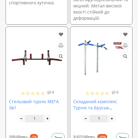
спортивного куточка.
міцний. Метал високої
якості стійкий до
деформацій.
0
0
Стельовий турнік МЕГА
Складаний комплекс
3в1
Турнік та Брусья
LecoSport PRO Ls32162,
настінний
100,00грн.
5 577,00грн.
-1%
-29%