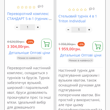
0
0
Переворотний комплекс
Стельовий турнік 4 в 1
СТАНДАРТ 5-в-1 (турник-
Triton Individual
бруси-прес) LecoSport
Ls32165
4 624,00грн.
-29%
1 958,00грн.
--0%
3 304,00грн.
1 959,00грн.
Детальніше Оптові ціни
Детальніше Оптові ціни
Немає в наявності
Немає в наявності
Переворотний настінний
Настінний турнік для
комплекс, складається з
підтягування широким і
турніків та брусів. Турнік
вузьким хватом, також
забезпечує вузький,
оснащений ручками для
широкий і паралельний
підтягування
хват, бруси дозволяють
поперечним хватом. Він
прокачувати прес та інші
простий у використанні,
м'язи. Ідеальний вибір
але при цьому
для домашнього
багатофункціональний та