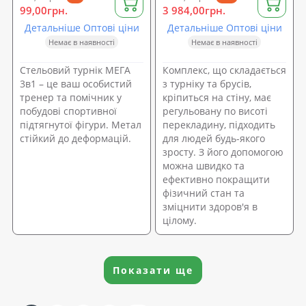
99,00грн.
3 984,00грн.
Детальніше Оптові ціни
Детальніше Оптові ціни
Немає в наявності
Немає в наявності
Стельовий турнік МЕГА
Комплекс, що складається
3в1 – це ваш особистий
з турніку та брусів,
тренер та помічник у
кріпиться на стіну, має
побудові спортивної
регульовану по висоті
підтягнутої фігури. Метал
перекладину, підходить
стійкий до деформацій.
для людей будь-якого
зросту. З його допомогою
можна швидко та
ефективно покращити
фізичний стан та
зміцнити здоров'я в
цілому.
Показати ще