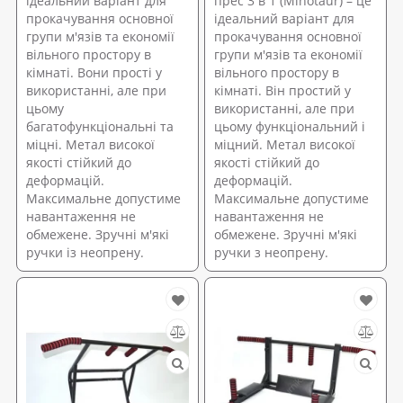
ідеальний варіант для
прес 3 в 1 (Minotaur) – це
прокачування основної
ідеальний варіант для
групи м'язів та економії
прокачування основної
вільного простору в
групи м'язів та економії
кімнаті. Вони прості у
вільного простору в
використанні, але при
кімнаті. Він простий у
цьому
використанні, але при
багатофункціональні та
цьому функціональний і
міцні. Метал високої
міцний. Метал високої
якості стійкий до
якості стійкий до
деформацій.
деформацій.
Максимальне допустиме
Максимальне допустиме
навантаження не
навантаження не
обмежене. Зручні м'які
обмежене. Зручні м'які
ручки із неопрену.
ручки з неопрену.