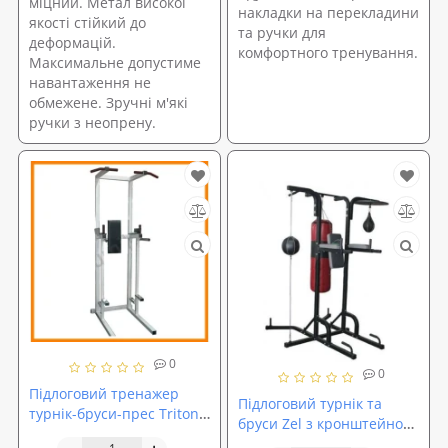
міцний. Метал високої
накладки на перекладини
якості стійкий до
та ручки для
деформацій.
комфортного тренування.
Максимальне допустиме
навантаження не
обмежене. Зручні м'які
ручки з неопрену.
0
0
Підлоговий тренажер
Підлоговий турнік та
турнік-бруси-прес Triton
бруси Zel з кронштейном
Bastion Elit
для груші RK4201F