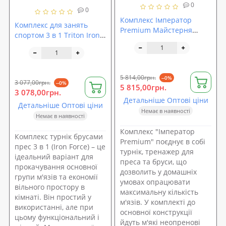
0
0
Комплекс Імператор
Комплекс для занять
Premium Майстерня
спортом 3 в 1 Triton Iron
Бєляєва
Force
5 814,00грн.
--0%
3 077,00грн.
--0%
5 815,00грн.
3 078,00грн.
Детальніше Оптові ціни
Детальніше Оптові ціни
Немає в наявності
Немає в наявності
Комплекс "Імператор
Комплекс турнік брусами
Premium" поєднує в собі
прес 3 в 1 (Iron Force) – це
турнік, тренажер для
ідеальний варіант для
преса та бруси, що
прокачування основної
дозволить у домашніх
групи м'язів та економії
умовах опрацювати
вільного простору в
максимальну кількість
кімнаті. Він простий у
м'язів. У комплекті до
використанні, але при
основної конструкції
цьому функціональний і
йдуть м'які неопренові