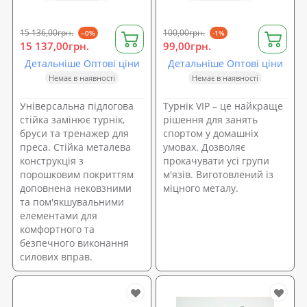
15 136,00грн.
100,00грн.
--0%
-1%
15 137,00грн.
99,00грн.
Детальніше Оптові ціни
Детальніше Оптові ціни
Немає в наявності
Немає в наявності
Універсальна підлогова
Турнік VIP – це найкраще
стійка замінює турнік,
рішення для занять
бруси та тренажер для
спортом у домашніх
преса. Стійка металева
умовах. Дозволяє
конструкція з
прокачувати усі групи
порошковим покриттям
м'язів. Виготовлений із
доповнена нековзними
міцного металу.
та пом'якшувальними
елементами для
комфортного та
безпечного виконання
силових вправ.