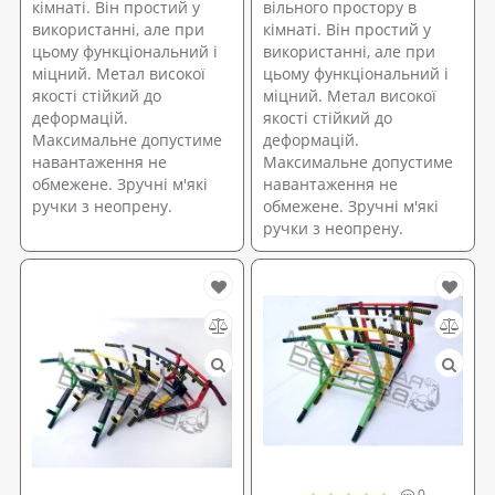
кімнаті. Він простий у
вільного простору в
використанні, але при
кімнаті. Він простий у
цьому функціональний і
використанні, але при
міцний. Метал високої
цьому функціональний і
якості стійкий до
міцний. Метал високої
деформацій.
якості стійкий до
Максимальне допустиме
деформацій.
навантаження не
Максимальне допустиме
обмежене. Зручні м'які
навантаження не
ручки з неопрену.
обмежене. Зручні м'які
ручки з неопрену.
0