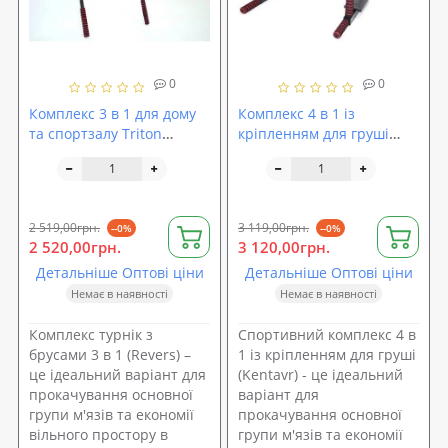
0
0
Комплекс 3 в 1 для дому
Комплекс 4 в 1 із
та спортзалу Triton
кріпленням для груші
Revers
Triton Kentavr
2 519,00грн.
3 119,00грн.
--0%
--0%
2 520,00грн.
3 120,00грн.
Детальніше Оптові ціни
Детальніше Оптові ціни
Немає в наявності
Немає в наявності
Комплекс турнік з
Спортивний комплекс 4 в
брусами 3 в 1 (Revers) –
1 із кріпленням для груші
це ідеальний варіант для
(Kentavr) - це ідеальний
прокачування основної
варіант для
групи м'язів та економії
прокачування основної
вільного простору в
групи м'язів та економії