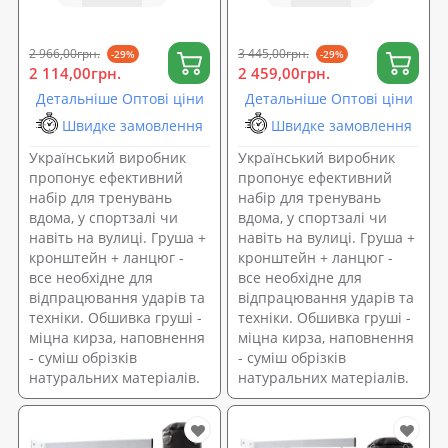
Set 122 (n-0155)
Set 124 (n-0157)
2 966,00грн.
3 445,00грн.
-29%
-29%
2 114,00грн.
2 459,00грн.
Детальніше Оптові ціни
Детальніше Оптові ціни
Швидке замовлення
Швидке замовлення
Український виробник
Український виробник
пропонує ефективний
пропонує ефективний
набір для тренувань
набір для тренувань
вдома, у спортзалі чи
вдома, у спортзалі чи
навіть на вулиці. Груша +
навіть на вулиці. Груша +
кронштейн + ланцюг -
кронштейн + ланцюг -
все необхідне для
все необхідне для
відпрацювання ударів та
відпрацювання ударів та
техніки. Обшивка груші -
техніки. Обшивка груші -
міцна кирза, наповнення
міцна кирза, наповнення
- суміш обрізків
- суміш обрізків
натуральних матеріалів.
натуральних матеріалів.