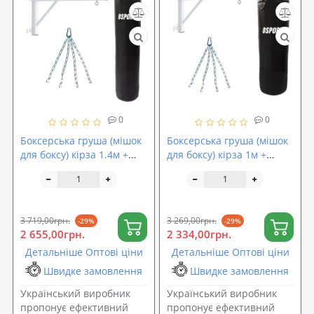
0
0
Боксерська груша (мішок
Боксерська груша (мішок
для боксу) кірза 1.4м +
для боксу) кірза 1м +
кронштейн (кріплення) +
кронштейн (кріплення) +
підвіс (ланцюг) OSPORT
підвіс (ланцюг) OSPORT
Set 125 (n-0158)
Set 123 (n-0156)
3 719,00грн.
3 269,00грн.
-29%
-29%
2 655,00грн.
2 334,00грн.
Детальніше Оптові ціни
Детальніше Оптові ціни
Швидке замовлення
Швидке замовлення
Український виробник
Український виробник
пропонує ефективний
пропонує ефективний