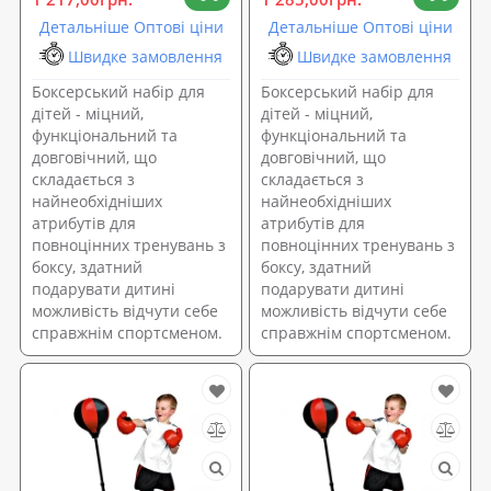
Детальніше Оптові ціни
Детальніше Оптові ціни
Швидке замовлення
Швидке замовлення
Боксерський набір для
Боксерський набір для
дітей - міцний,
дітей - міцний,
функціональний та
функціональний та
довговічний, що
довговічний, що
складається з
складається з
найнеобхідніших
найнеобхідніших
атрибутів для
атрибутів для
повноцінних тренувань з
повноцінних тренувань з
боксу, здатний
боксу, здатний
подарувати дитині
подарувати дитині
можливість відчути себе
можливість відчути себе
справжнім спортсменом.
справжнім спортсменом.