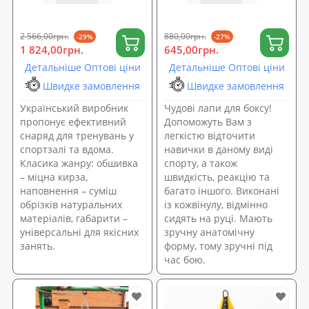
2 566,00грн.
880,00грн.
-29%
-27%
1 824,00грн.
645,00грн.
Детальніше Оптові ціни
Детальніше Оптові ціни
Швидке замовлення
Швидке замовлення
Український виробник
Чудові лапи для боксу!
пропонує ефективний
Допоможуть Вам з
снаряд для тренувань у
легкістю відточити
спортзалі та вдома.
навички в даному виді
Класика жанру: обшивка
спорту, а також
– міцна кирза,
швидкість, реакцію та
наповнення – суміш
багато іншого. Виконані
обрізків натуральних
із кожвінулу, відмінно
матеріалів, габарити –
сидять на руці. Мають
універсальні для якісних
зручну анатомічну
занять.
форму, тому зручні під
час бою.