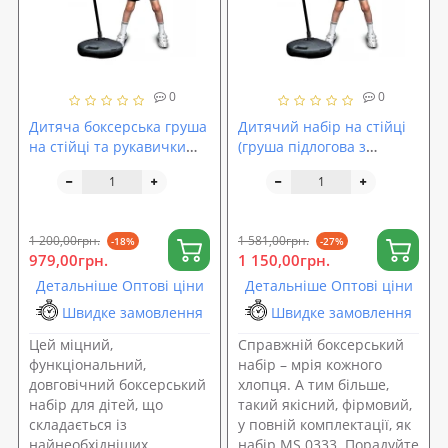
0
0
Дитяча боксерська груша
Дитячий набір на стійці
на стійці та рукавички
(груша підлогова з
для боксу (підлоговий
рукавичками для дітей)
набір для боксу дитячий)
MS 0333
Profi (OS 0331)
1 200,00грн.
1 581,00грн.
-18%
-27%
979,00грн.
1 150,00грн.
Детальніше Оптові ціни
Детальніше Оптові ціни
Швидке замовлення
Швидке замовлення
Цей міцний,
Справжній боксерський
функціональний,
набір – мрія кожного
довговічний боксерський
хлопця. А тим більше,
набір для дітей, що
такий якісний, фірмовий,
складається із
у повній комплектації, як
найнеобхідніших
набір MS 0333. Порадуйте