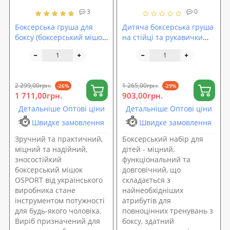
3
0
Боксерська груша для
Дитяча боксерська груша
боксу (боксерський мішок)
на стійці та рукавички
ПВХ OSPORT Lite 1.2м (OF-
для боксу (підлоговий
0051)
набір для боксу дитячий)
Profi (MR 1252)
2 299,00грн.
1 265,00грн.
-26%
-29%
1 711,00грн.
903,00грн.
Детальніше Оптові ціни
Детальніше Оптові ціни
Швидке замовлення
Швидке замовлення
Зручний та практичний,
Боксерський набір для
міцний та надійний,
дітей - міцний,
зносостійкий
функціональний та
боксерський мішок
довговічний, що
OSPORT від українського
складається з
виробника стане
найнеобхідніших
інструментом потужності
атрибутів для
для будь-якого чоловіка.
повноцінних тренувань з
Виріб призначений для
боксу, здатний