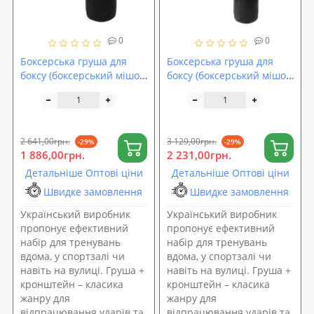
0
0
Боксерська груша для
Боксерська груша для
боксу (боксерський мішок)
боксу (боксерський мішок)
кирза 0.8м + кронштейн
кірза 1.2м + кронштейн
(кріплення) OSPORT Set
(кріплення) OSPORT Set
118 (n-0151)
120 (n-0153)
2 641,00грн.
3 129,00грн.
-29%
-29%
1 886,00грн.
2 231,00грн.
Детальніше Оптові ціни
Детальніше Оптові ціни
Швидке замовлення
Швидке замовлення
Український виробник
Український виробник
пропонує ефективний
пропонує ефективний
набір для тренувань
набір для тренувань
вдома, у спортзалі чи
вдома, у спортзалі чи
навіть на вулиці. Груша +
навіть на вулиці. Груша +
кронштейн – класика
кронштейн – класика
жанру для
жанру для
відпрацювання ударів та
відпрацювання ударів та