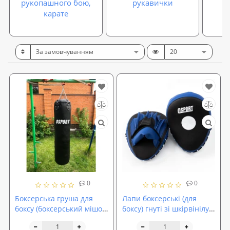
рукопашного бою,
рукавички
карате
0
0
Боксерська груша для
Лапи боксерські (для
боксу (боксерський мішок)
боксу) гнуті зі шкірвінілу
кирза OSPORT Pro 1.4м
OSPORT Lite (FI-0123)
(OF-0047)