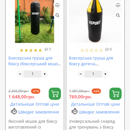
5
0
Боксерська груша для
Боксерська груша для
боксу (боксерський мішок)
боксу дитяча
кирза OSPORT Pro 1.2м
шоломоподібна кирза
(OF-0046)
OSPORT Pro 95см (OF-
0054)
2 265,00грн.
1 361,00грн.
-27%
-43%
1 648,00грн.
769,00грн.
Детальніше Оптові ціни
Детальніше Оптові ціни
Швидке замовлення
Швидке замовлення
Якісний мішок для боксу
Універсальний снаряд
виготовлений із
для тренувань з боксу