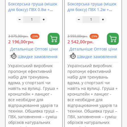
Боксерська груша (мішок
Боксерська груша (мішок
для боксу) ПВХ 0.8м +
для боксу) ПВХ 1.2м +
кронштейн (кріплення) +
кронштейн (кріплення) +
підвіс (ланцюг) OSPORT
підвіс (ланцюг) OSPORT
Set 130 (n-0163)
Set 132 (n-0165)
3 075,00грн.
3 559,00грн.
-29%
-29%
2 196,00грн.
2 542,00грн.
Детальніше Оптові ціни
Детальніше Оптові ціни
Швидке замовлення
Швидке замовлення
Український виробник
Український виробник
пропонує ефективний
пропонує ефективний
набір для тренувань
набір для тренувань
вдома, у спортзалі чи
вдома, у спортзалі чи
навіть на вулиці. Груша +
навіть на вулиці. Груша +
кронштейн + ланцюг -
кронштейн + ланцюг -
все необхідне для
все необхідне для
відпрацювання ударів та
відпрацювання ударів та
техніки. Обшивка груші –
техніки. Обшивка груші –
ПВХ, заповнення – суміш
ПВХ, заповнення – суміш
обрізків натуральних
обрізків натуральних