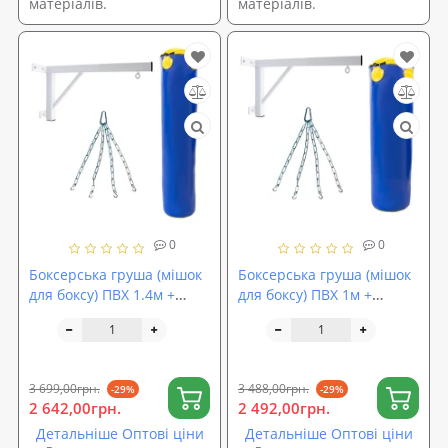
матеріалів.
матеріалів.
0
0
Боксерська груша (мішок
Боксерська груша (мішок
для боксу) ПВХ 1.4м +
для боксу) ПВХ 1м +
кронштейн (кріплення) +
кронштейн (кріплення) +
підвіс (ланцюг) OSPORT
підвіс (ланцюг) OSPORT
Set 133 (n-0166)
Set 131 (n-0164)
3 699,00грн.
3 488,00грн.
-29%
-29%
2 642,00грн.
2 492,00грн.
Детальніше Оптові ціни
Детальніше Оптові ціни