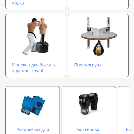
мішка
Манекен для боксу та
Пневмогруша
підлогові груші.
Рукавички для
Боксерські
Бок