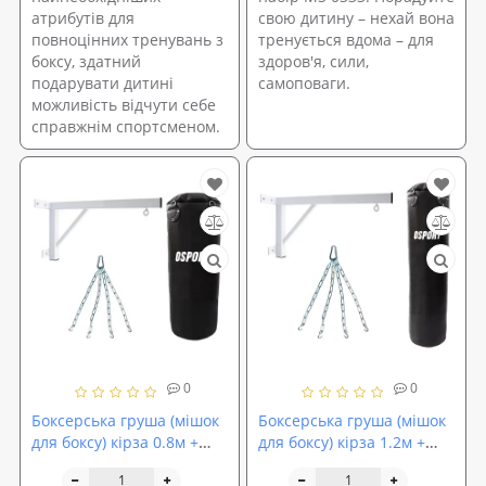
атрибутів для
свою дитину – нехай вона
повноцінних тренувань з
тренується вдома – для
боксу, здатний
здоров'я, сили,
подарувати дитині
самоповаги.
можливість відчути себе
справжнім спортсменом.
0
0
Боксерська груша (мішок
Боксерська груша (мішок
для боксу) кірза 0.8м +
для боксу) кірза 1.2м +
кронштейн (кріплення) +
кронштейн (кріплення) +
підвіс (ланцюг) OSPORT
підвіс (ланцюг) OSPORT