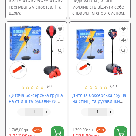
аматорських боксерських
подарувати дитині
тренувань у спортзалі та
можливість відчути себе
вдома.
справжнім спортсменом.
0
0
Дитяча боксерська груша
Дитяча боксерська груша
на стійці та рукавички
на стійці та рукавички
для боксу (підлоговий
для боксу (підлоговий
набір для боксу дитячий)
набір для боксу дитячий)
Profi (MR 1254-1)
Profi (MR 1254-2)
1 705,00грн.
1 799,00грн.
-29%
-29%
1 217,00грн.
1 285,00грн.