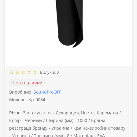
Відгуків: 0
Нет в наличии
Виробник:
SoundProOFF
Модель:
sp-0084
Різне:
Застосування -
Декорация, Цветы, Карематы /
Колір -
Черный /
Ширина (мм) -
1000 /
Країна
реєстрації бренду -
Украина /
Країна-виробник товару
-
Украина /
Товщина (мм) -
8 /
Матеріал -
EVA,