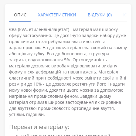
ОПИС
ХАРАКТЕРИСТИКИ
ВІДГУКИ (0)
КУПУ
Єва (EVA, етиленвінілацетат) - матеріал має широку
сферу застосування. Це досягнуто завдяки набору дуже
практичних та затребуваних властивостей та
характеристик. На дотик матеріал ева схожий на замшу
або щільну губку. Ева дрібнопориста, структура
закрита, водопоглинання 5%. Ортопедичність
матеріалу дозволяє виробам відновлювати вихідну
форму після деформацій та навантажень. Матеріал
еластичний при необхідності може змінити свої лінійні
розміри до 10% - це дозволяє розтягнути його і надати
йому нової форми, досягти цього можна за допомогою
нагрівання промисловим феном. Завдяки цьому
матеріал отримав широке застосування як сировина
для взуттєвої промисловості: ортопедичне взуття,
устілки, підошви.
Переваги матеріалу: