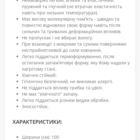
Неймовірно легкий, м'який та еластичний,
пружний та гнучкий (не втрачає еластичність
навіть при низьких температурах).
Має високу молекулярну пам'ять - швидко та
повністю відновлює свою форму навіть після
сильних та тривалих деформаційних впливів.
Не пропускає і не вбирає вологу.
При взаємодії з мокрими та сухими поверхнями
несприйнятливий до сили ковзання.
Легко піддається термоформуванню, після
остигання запам'ятовує форму, яку йому надали у
нагрітому стані.
Хімічно стійкий.
Гігієнічно безпечний, не викликає алергії.
Не піддається впливу грибка та цвілі.
Не має "хімічного" запаху.
Легко піддається різним видам обробки.
Зносостійок.
ХАРАКТЕРИСТИКИ:
Ширина (см): 100