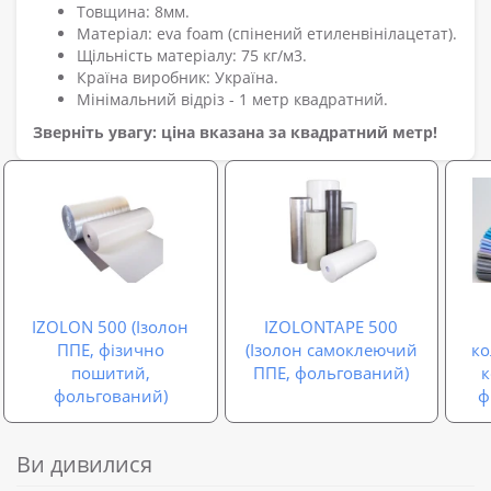
Товщина: 8мм.
Матеріал: eva foam (спінений етиленвінілацетат).
Щільність матеріалу: 75 кг/м3.
Країна виробник: Україна.
Мінімальний відріз - 1 метр квадратний.
Зверніть увагу: ціна вказана за квадратний метр!
IZOLON 500 (Ізолон
IZOLONTAPE 500
ППЕ, фізично
(Ізолон самоклеючий
ко
пошитий,
ППЕ, фольгований)
фольгований)
ф
Ви дивилися