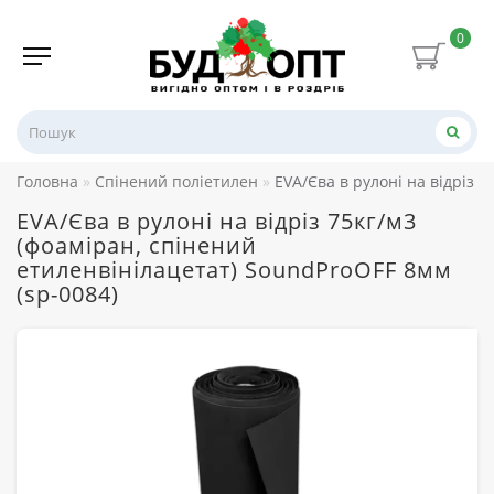
0
Головна
Спінений поліетилен
EVA/Єва в рулоні на відріз 
EVA/Єва в рулоні на відріз 75кг/м3
(фоаміран, спінений
етиленвінілацетат) SoundProOFF 8мм
(sp-0084)