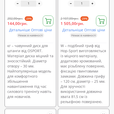
25мм OSPORT 1 кг (OF-
0035)
202,00грн.
2 107,00грн.
-29%
-29%
144,00грн.
1 505,00грн.
Детальніше Оптові ціни
Детальніше Оптові ціни
Немає в наявності
Немає в наявності
кг – чавунний диск для
W – подібний гриф від
штанги від OSPORT.
Hop-Sport виготовляється
Матеріал диска міцний та
із міцного матеріалу,
зносостійкий. Діаметр
додатково хромований,
отвору – 30 мм.
має різьблену поверхню,
Найпопулярніша модель
фіксацію гвинтовими
для комфортного
замками. Довжина грифу
збільшення
– 120 см, діаметр – 25 мм.
навантаження під час
Для зручності
силового тренінгу навіть
використання довжина
для новачків.
хвата 81,5 см із
рельєфною поверхнею.