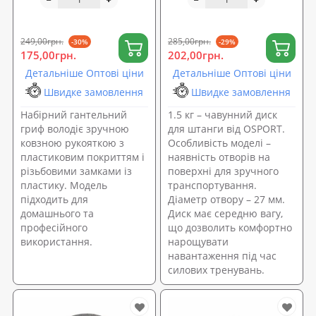
діаметр 25 мм OSPORT
25мм OSPORT 1.5 кг (OF-
(OF-0189)
0036)
249,00грн.
285,00грн.
-30%
-29%
175,00грн.
202,00грн.
Детальніше Оптові ціни
Детальніше Оптові ціни
Швидке замовлення
Швидке замовлення
Набірний гантельний
1.5 кг – чавунний диск
гриф володіє зручною
для штанги від OSPORT.
ковзною рукояткою з
Особливість моделі –
пластиковим покриттям і
наявність отворів на
різьбовими замками із
поверхні для зручного
пластику. Модель
транспортування.
підходить для
Діаметр отвору – 27 мм.
домашнього та
Диск має середню вагу,
професійного
що дозволить комфортно
використання.
нарощувати
навантаження під час
силових тренувань.