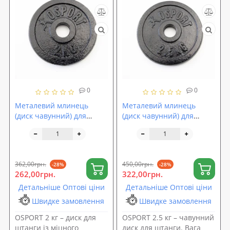
0
0
Металевий млинець
Металевий млинець
(диск чавунний) для
(диск чавунний) для
гантелі (штанги) під гриф
гантелі (штанги) під гриф
25мм OSPORT 2 кг (OF-
25мм OSPORT 2.5 кг (OF-
0037)
0038)
362,00грн.
450,00грн.
-28%
-28%
262,00грн.
322,00грн.
Детальніше Оптові ціни
Детальніше Оптові ціни
Швидке замовлення
Швидке замовлення
OSPORT 2 кг – диск для
OSPORT 2.5 кг – чавунний
штанги із міцного
диск для штанги. Вага