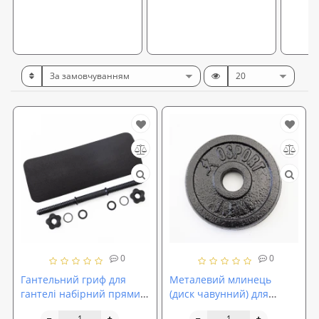
0
0
Гантельний гриф для
Металевий млинець
гантелі набірний прямий
(диск чавунний) для
пластиковий 45 см
гантелі (штанги) під гриф