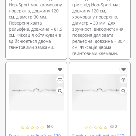
Hop-Sport має хромовану
гриф від Hop-Sport має
поверхню, довжину 120
довжину 120 см,
см, діаметр 30 мм.
хромовану поверхню,
Поверхня хвата
діаметр – 30 мм. Для
рельєфна, довжина – 81,5
зручності використання
см. Фіксація обтяжувачів
поверхня для хвата
здійснюється двома
рельєфна, довжина – 80,4
гвинтовими замками.
см. Фіксація двома
гвинтовими клемами.
0
0
Гриф z - подібний до 120
Гриф z - подібний до 120