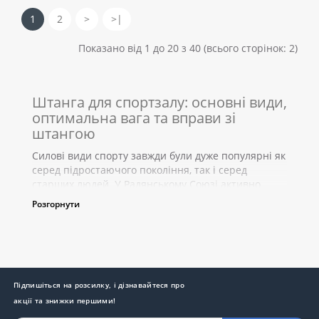
1
2
>
>|
Показано від 1 до 20 з 40 (всього сторінок: 2)
Штанга для спортзалу: основні види,
оптимальна вага та вправи зі
штангою
Силові види спорту завжди були дуже популярні як
серед підростаючого покоління, так і серед
старших людей. У Радянському Союзі активно
культивувалася тема здорового способу життя, це
Розгорнути
стало справою державної ваги, тому людей, які
розвивають свою фізичну силу та витривалість і
пропагують принципи ЗОЖ, намагалися всіляко
заохотити, наприклад, різними вигідними
путівками до моря, та й взагалі до них краще
ставилися на службі, часто ставлячи за приклад. І
Підпишіться на розсилку, і дізнавайтеся про
сьогодні бути адептом такої здорової концепції, що
акції та знижки першими!
включає і заняття спортом, і правильне