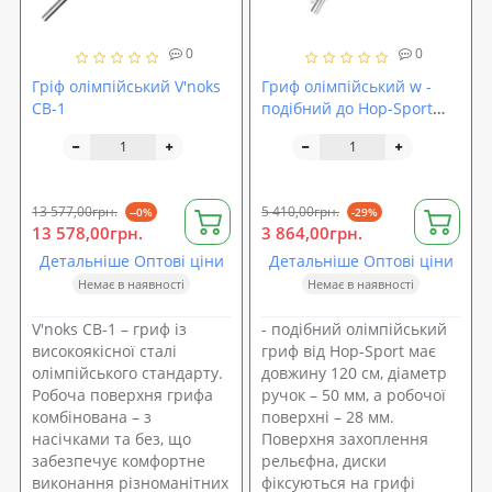
0
0
Гріф олімпійський V'noks
Гриф олімпійський w -
CB-1
подібний до Hop-Sport
120 см.
13 577,00грн.
5 410,00грн.
--0%
-29%
13 578,00грн.
3 864,00грн.
Детальніше Оптові ціни
Детальніше Оптові ціни
Немає в наявності
Немає в наявності
V'noks CB-1 – гриф із
- подібний олімпійський
високоякісної сталі
гриф від Hop-Sport має
олімпійського стандарту.
довжину 120 см, діаметр
Робоча поверхня грифа
ручок – 50 мм, а робочої
комбінована – з
поверхні – 28 мм.
насічками та без, що
Поверхня захоплення
забезпечує комфортне
рельєфна, диски
виконання різноманітних
фіксуються на грифі