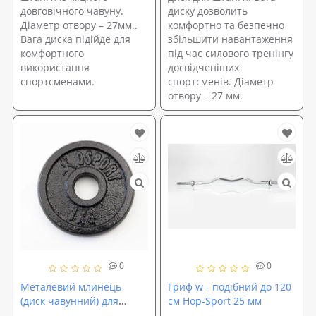
довговічного чавуну.
диску дозволить
Діаметр отвору – 27мм..
комфортно та безпечно
Вага диска підійде для
збільшити навантаження
комфортного
під час силового тренінгу
використання
досвідченіших
спортсменами.
спортсменів. Діаметр
отвору – 27 мм.
0
0
Металевий млинець
Гриф w - подібний до 120
(диск чавунний) для
см Hop-Sport 25 мм
гантелі (штанги) під гриф