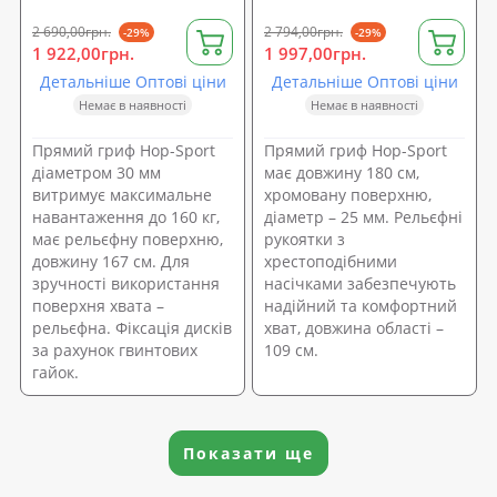
2 690,00грн.
2 794,00грн.
-29%
-29%
1 922,00грн.
1 997,00грн.
Детальніше Оптові ціни
Детальніше Оптові ціни
Немає в наявності
Немає в наявності
Прямий гриф Hop-Sport
Прямий гриф Hop-Sport
діаметром 30 мм
має довжину 180 см,
витримує максимальне
хромовану поверхню,
навантаження до 160 кг,
діаметр – 25 мм. Рельєфні
має рельєфну поверхню,
рукоятки з
довжину 167 см. Для
хрестоподібними
зручності використання
насічками забезпечують
поверхня хвата –
надійний та комфортний
рельєфна. Фіксація дисків
хват, довжина області –
за рахунок гвинтових
109 см.
гайок.
Показати ще