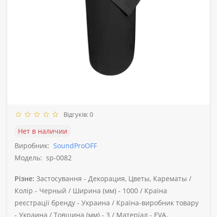
Відгуків: 0
Нет в наличии
Виробник:
SoundProOFF
Модель:
sp-0082
Різне:
Застосування -
Декорация, Цветы, Карематы /
Колір -
Черный /
Ширина (мм) -
1000 /
Країна
реєстрації бренду -
Украина /
Країна-виробник товару
-
Украина /
Товщина (мм) -
3 /
Матеріал -
EVA,