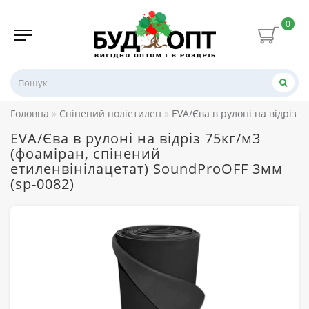
0
Головна
Спінений поліетилен
EVA/Єва в рулоні на відріз 
EVA/Єва в рулоні на відріз 75кг/м3
(фоаміран, спінений
етиленвінілацетат) SoundProOFF 3мм
(sp-0082)