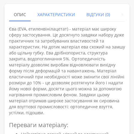
ОПИС
ХАРАКТЕРИСТИКИ
ВІДГУКИ (0)
КУПУ
Єва (EVA, етиленвінілацетат) - матеріал має широку
сферу застосування. Це досягнуто завдяки набору дуже
практичних та затребуваних властивостей та
характеристик. На дотик матеріал ева схожий на замшу
або щільну губку. Ева дрібнопориста, структура
закрита, водопоглинання 5%. Ортопедичність
матеріалу дозволяє виробам відновлювати вихідну
форму після деформацій та навантажень. Матеріал
еластичний при необхідності може змінити свої лінійні
розміри до 10% - це дозволяє розтягнути його і надати
йому нової форми, досягти цього можна за допомогою
нагрівання промисловим феном. Завдяки цьому
матеріал отримав широке застосування як сировина
для взуттєвої промисловості: ортопедичне взуття,
устілки, підошви.
Переваги матеріалу: