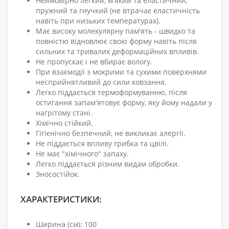
Неймовірно легкий, м'який та еластичний,
пружний та гнучкий (не втрачає еластичність
навіть при низьких температурах).
Має високу молекулярну пам'ять - швидко та
повністю відновлює свою форму навіть після
сильних та тривалих деформаційних впливів.
Не пропускає і не вбирає вологу.
При взаємодії з мокрими та сухими поверхнями
несприйнятливий до сили ковзання.
Легко піддається термоформуванню, після
остигання запам'ятовує форму, яку йому надали у
нагрітому стані.
Хімічно стійкий.
Гігієнічно безпечний, не викликає алергії.
Не піддається впливу грибка та цвілі.
Не має "хімічного" запаху.
Легко піддається різним видам обробки.
Зносостійок.
ХАРАКТЕРИСТИКИ:
Ширина (см): 100