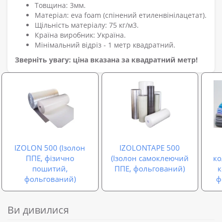
Товщина: 3мм.
Матеріал: eva foam (спінений етиленвінілацетат).
Щільність матеріалу: 75 кг/м3.
Країна виробник: Україна.
Мінімальний відріз - 1 метр квадратний.
Зверніть увагу: ціна вказана за квадратний метр!
IZOLON 500 (Ізолон
IZOLONTAPE 500
ППЕ, фізично
(Ізолон самоклеючий
ко
пошитий,
ППЕ, фольгований)
фольгований)
ф
Ви дивилися