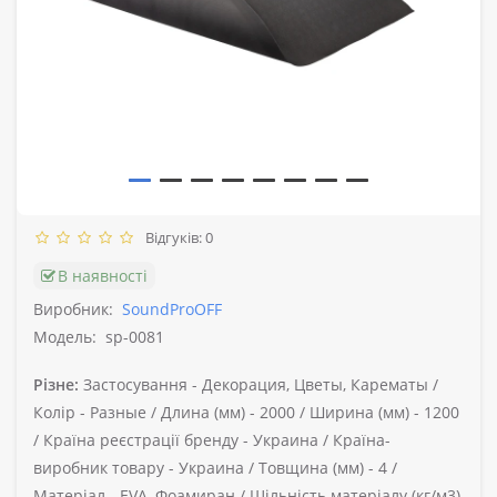
Відгуків: 0
В наявності
Виробник:
SoundProOFF
Модель:
sp-0081
Різне:
Застосування -
Декорация, Цветы, Карематы /
Колір -
Разные /
Длина (мм) -
2000 /
Ширина (мм) -
1200
/
Країна реєстрації бренду -
Украина /
Країна-
виробник товару -
Украина /
Товщина (мм) -
4 /
Матеріал -
EVA, Фоамиран /
Щільність матеріалу (кг/м3)