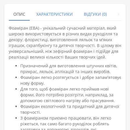
ОПИС
ХАРАКТЕРИСТИКИ
ВІДГУКИ (0)
КУПУ
Фоаміран (ЕВА) - унікальний сучасний матеріал, який
широко використовується в різних видах рукоділля та
декору: флористиці, виготовлення ляльок та м'яких
іграшок, скрапбукінгу та дитячої творчості. В цілому він
універсальніший, ніж зефірний фоаміран і підійде для
реалізації великої кількості Ваших творчих ідей.
Призначений для виготовлення штучних квітів,
прикрас, ляльок, аплікацій та інших виробів.
Фоаміран легко розтягується і добре запам'ятовує
нову форму.
Для того, щоб фоаміран легко приймав нові
форми, його потрібно розігріти, наприклад, за
допомогою світлового нагріву або прасування.
Фоаміран екологічний та придатний для дитячої
творчості.
З фоаміраном приємно працювати, він легко
ріжеться, так само багато рукоділок роблять
заготовки за допомогою діроколів, які