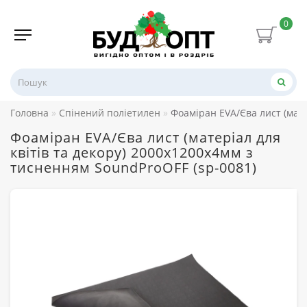
0
Головна
Спінений поліетилен
Фоаміран EVA/Єва лист (мате
Фоаміран EVA/Єва лист (матеріал для
квітів та декору) 2000x1200x4мм з
тисненням SoundProOFF (sp-0081)