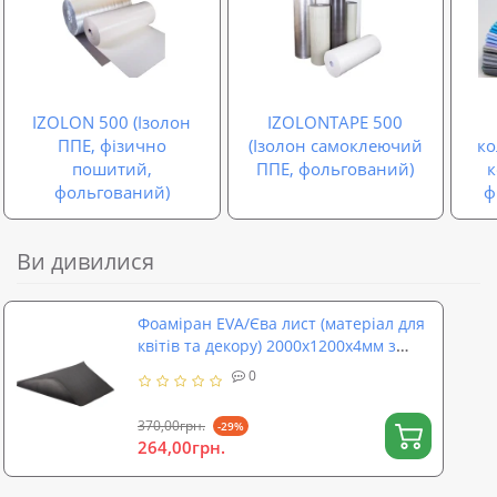
IZOLON 500 (Ізолон
IZOLONTAPE 500
ППЕ, фізично
(Ізолон самоклеючий
ко
пошитий,
ППЕ, фольгований)
фольгований)
ф
Ви дивилися
Фоаміран EVA/Єва лист (матеріал для
квітів та декору) 2000x1200x4мм з
тисненням SoundProOFF (sp-0081)
0
370,00грн.
-29%
264,00грн.