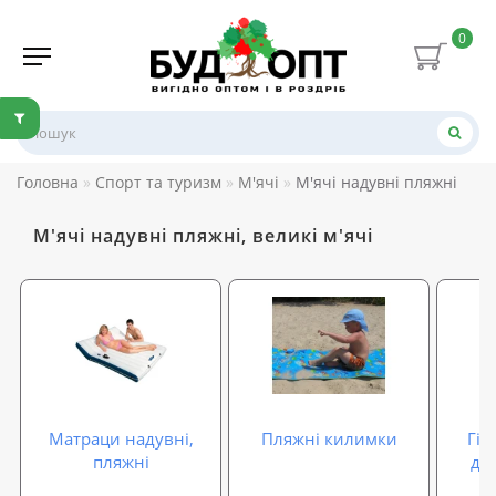
0
Головна
Спорт та туризм
М'ячі
М'ячі надувні пляжні
М'ячі надувні пляжні, великі м'ячі
Матраци надувні,
Пляжні килимки
Гім
пляжні
для