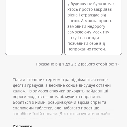
у будинку не було комах,
хтось просто закриває
вікна і страждає від
спеки. А можна просто
замовити недорогу
самоклеючу москітну
сітку і назавжди
позбавити себе від
непроханих гостей.
Показано від 1 до 2 з 2 (всього сторінок: 1)
Тільки стовпчик термометра піднімається вище
десяти градусів, а весняне сонце висушує останні
калюжі, із зимової сплячки виходять найдавніші
вороги людства — комарі, мухи та паразити.
Боряться з ними, розбризкуючи вдома спреї та
спалюючи таблетки, але набагато простіше
запобігти їхній навали. Достатньо купити онлайн
москітні сітки на вікна — і ніякі комарі вам не
страшні.
Розгорнути