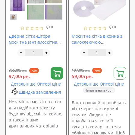
0
0
Дверна сітка-штора
Москітна сітка віконна з
москітна (антимоскітна
самоклеючою
від комарів, мух) для
кріпильною стрічкою
дверей на магнітах
1.2x1.5м Stenson (R81909)
1х2.1м (R81908)
355,00грн.
197,00грн.
-73%
-70%
97,00грн.
59,00грн.
Детальніше Оптові ціни
Детальніше Оптові ціни
Немає в наявності
Швидке замовлення
Незамінна москітна сітка
Багато людей не люблять
для надійного захисту
літо через настирливі
будинку від сміття, комах,
комахи. Людині не
а також інших
подобається, коли її
дратівливих матеріалів
кусають комарі, а стеля
обліплена мошками. Щоб