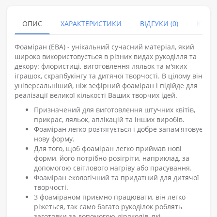
ОПИС
ХАРАКТЕРИСТИКИ
ВІДГУКИ (0)
КУПУ
Фоаміран (ЕВА) - унікальний сучасний матеріал, який
широко використовується в різних видах рукоділля та
декору: флористиці, виготовлення ляльок та м'яких
іграшок, скрапбукінгу та дитячої творчості. В цілому він
універсальніший, ніж зефірний фоаміран і підійде для
реалізації великої кількості Ваших творчих ідей.
Призначений для виготовлення штучних квітів,
прикрас, ляльок, аплікацій та інших виробів.
Фоаміран легко розтягується і добре запам'ятовує
нову форму.
Для того, щоб фоаміран легко приймав нові
форми, його потрібно розігріти, наприклад, за
допомогою світлового нагріву або прасування.
Фоаміран екологічний та придатний для дитячої
творчості.
З фоаміраном приємно працювати, він легко
ріжеться, так само багато рукоділок роблять
заготовки за допомогою діроколів, які