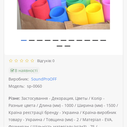
Відгуків: 0
В наявності
Виробник:
SoundProOFF
Модель:
sp-0060
Різне:
Застосування -
Декорация, Цветы /
Колір -
Разные цвета /
Длина (мм) -
1000 /
Ширина (мм) -
1500 /
Країна реєстрації бренду -
Украина /
Країна-виробник
товару -
Украина /
Товщина (мм) -
2 /
Матеріал -
EVA,
Фоамиран /
Щільність матеріалу (кг/м3) -
75 /