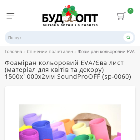
0
Головна
Спінений поліетилен
Фоаміран кольоровий EVA/Єва
Фоаміран кольоровий EVA/Єва лист
(матеріал для квітів та декору)
1500x1000x2мм SoundProOFF (sp-0060)