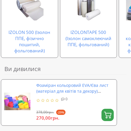
IZOLON 500 (Ізолон
IZOLONTAPE 500
ППЕ, фізично
(Ізолон самоклеючий
ко
пошитий,
ППЕ, фольгований)
фольгований)
ф
Ви дивилися
Фоаміран кольоровий EVA/Єва лист
(матеріал для квітів та декору)
1500x1000x2мм SoundProOFF (sp-0060)
0
378,00грн.
-29%
270,00грн.