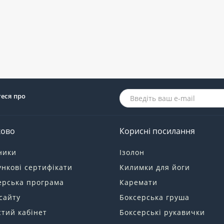
теся про
ково
Корисні посилання
ники
Ізолон
нкові сертифікати
Килимки для йоги
ерська програма
Каремати
сайту
Боксерська груша
тий кабінет
Боксерські рукавички