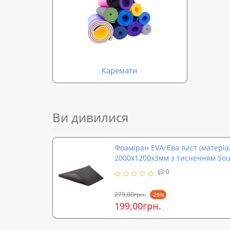
Каремати
Ви дивилися
Фоаміран EVA/Єва лист (матеріал
2000x1200x3мм з тисненням Sou
0
279,00грн.
-29%
199,00грн.