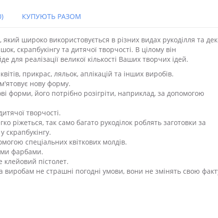
)
КУПУЮТЬ РАЗОМ
, який широко використовується в різних видах рукоділля та дек
шок, скрапбукінгу та дитячої творчості. В цілому він
де для реалізації великої кількості Ваших творчих ідей.
ітів, прикрас, ляльок, аплікацій та інших виробів.
м'ятовує нову форму.
ві форми, його потрібно розігріти, наприклад, за допомогою
итячої творчості.
ко ріжеться, так само багато рукоділок роблять заготовки за
у скрапбукінгу.
могою спеціальних квіткових молдів.
іми фарбами.
е клейовий пістолет.
 а виробам не страшні погодні умови, вони не змінять свою факт