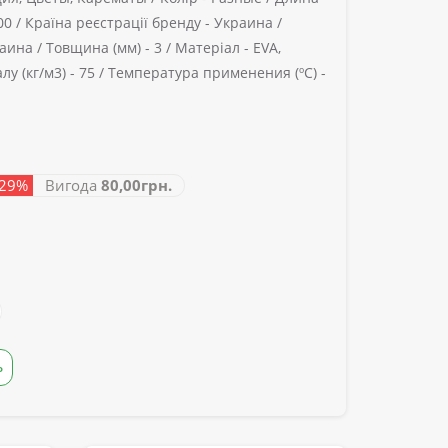
00 /
Країна реєстрації бренду -
Украина /
аина /
Товщина (мм) -
3 /
Матеріал -
EVA,
у (кг/м3) -
75 /
Температура применения (ºС) -
 29%
Вигода
80,00грн.
Ь