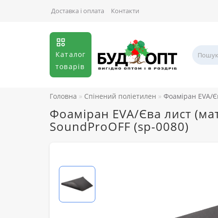
Доставка і оплата
Контакти
Каталог
товарів
Головна
Спінений поліетилен
Фоаміран EVA/Єв
Фоаміран EVA/Єва лист (мат
SoundProOFF (sp-0080)