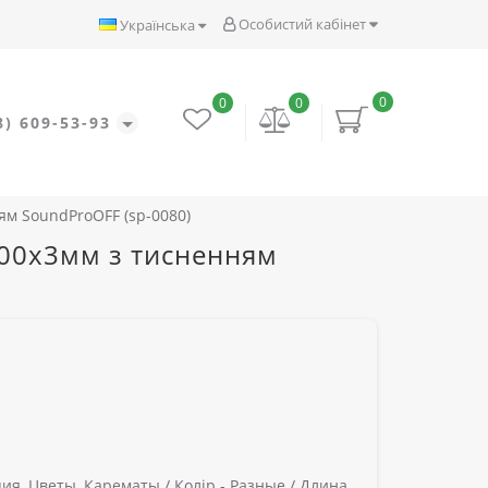
Особистий кабінет
Українська
0
0
0
8) 609-53-93
ням SoundProOFF (sp-0080)
1200x3мм з тисненням
ия, Цветы, Карематы /
Колір -
Разные /
Длина