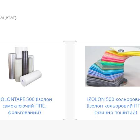
ацетат).
ZOLONTAPE 500 (Ізолон
IZOLON 500 кольоров
самоклеючий ППЕ,
(Ізолон кольоровий ПП
фольгований)
фізично пошитий)