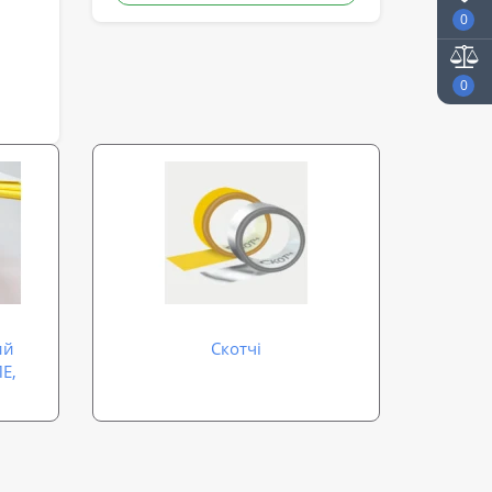
0
0
ий
Скотчі
Е,