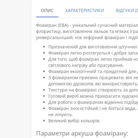
ОПИС
ХАРАКТЕРИСТИКИ
ВІДГУКИ (0
Фоаміран (ЕВА) - унікальний сучасний матеріал
флористиці, виготовлення ляльок та м'яких ігра
універсальніший, ніж зефірний фоаміран і підій
Призначений для виготовлення штучних кв
Фоаміран легко розтягується і добре запа
Для того, щоб фоаміран легко приймав но
світлового нагріву або прасування.
Фоаміран екологічний та придатний для д
З фоаміраном приємно працювати, він лег
допомогою діроколів, які використовують 
Текстури на фоамірані створюють за допо
Готовий виріб можна прикрасити художн
Для роботи з фоаміраном відмінно підійд
Фоаміран зносостійкий і не боїться води,
не лінують.
Великий вибір кольорів.
Параметри аркуша фоамірану: