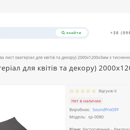
+38 (09
знайти
а лист (матеріал для квітів та декору) 2000x1200x3мм з тиснен
еріал для квітів та декору) 2000x
Відгуків: 0
Нет в наличии
Виробник:
SoundProOFF
Модель:
sp-0080
Різне:
Застосування -
Декорац