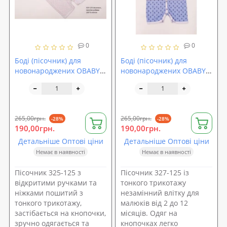
0
0
Боді (пісочник) для
Боді (пісочник) для
новонароджених OBABY
новонароджених OBABY
(325-125)
(327-125)
265,00грн.
265,00грн.
-28%
-28%
190,00грн.
190,00грн.
Детальніше Оптові ціни
Детальніше Оптові ціни
Немає в наявності
Немає в наявності
Пісочник 325-125 з
Пісочник 327-125 із
відкритими ручками та
тонкого трикотажу
ніжками пошитий з
незамінний влітку для
тонкого трикотажу,
малюків від 2 до 12
застібається на кнопочки,
місяців. Одяг на
зручно одягається та
кнопочках легко