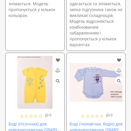
знімається. Модель
одягається та знімається,
пропонується у кількох
зміна підгузника також не
кольорах.
викликає складнощів.
Модель відрізняється
комбінованим
забарвленням і
пропонується у кількох
варіантах.
0
0
Боді (пісочник) для
Боді (чоловічки, бодік) для
новонароджених OBABY
новонароджених OBABY