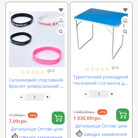
0
0
Туристичний розкладний
Силіконовий спортивний
посилений стіл валіза для
браслет універсальний 7
пікніка та риболовлі,
см OSPORT (T00257)
кемпінгу Stenson (MH-
3089L)
1 646,00грн.
-37%
11,00грн.
-36%
1 030,00грн.
7,00грн.
Детальніше Оптові ціни
Детальніше Оптові ціни
Швидке замовлення
Швидке замовлення