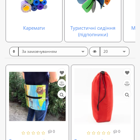
Каремати
Туристичні сидіння
Мат
(підпопники)
0
0