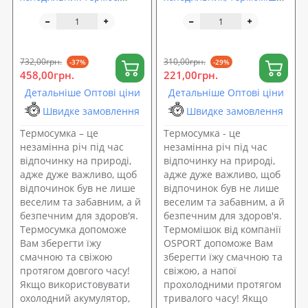
термобокс, термо
для пікніка) термобокс
ланчбокс) для їжі та
для охолодження 9л
пляшечок 15л OSPORT
OSPORT (ty-0050)
Lite (FI-0126)
732,00грн.
310,00грн.
-37%
-29%
458,00грн.
221,00грн.
Детальніше Оптові ціни
Детальніше Оптові ціни
Швидке замовлення
Швидке замовлення
Термосумка – це
Термосумка - це
незамінна річ під час
незамінна річ під час
відпочинку на природі,
відпочинку на природі,
адже дуже важливо, щоб
адже дуже важливо, щоб
відпочинок був не лише
відпочинок був не лише
веселим та забавним, а й
веселим та забавним, а й
безпечним для здоров'я.
безпечним для здоров'я.
Термосумка допоможе
Термомішок від компанії
Вам зберегти їжу
OSPORT допоможе Вам
смачною та свіжою
зберегти їжу смачною та
протягом довгого часу!
свіжою, а напої
Якщо використовувати
прохолодними протягом
охолодний акумулятор,
тривалого часу! Якщо