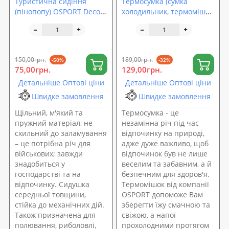
Туристична сидіння
Термосумка (сумка
(пінопопу) OSPORT Decor
холодильник, термомішок
8мм (TY-0003)
для пікніка) термобокс
для охолодження 2л
OSPORT (ty-0051)
150,00грн.
189,00грн.
-50%
-32%
75,00грн.
129,00грн.
Детальніше Оптові ціни
Детальніше Оптові ціни
Швидке замовлення
Швидке замовлення
Щільний, м'який та
Термосумка - це
пружний матеріал, не
незамінна річ під час
схильний до заламування
відпочинку на природі,
– це потрібна річ для
адже дуже важливо, щоб
військових; завжди
відпочинок був не лише
знадобиться у
веселим та забавним, а й
господарстві та на
безпечним для здоров'я.
відпочинку. Сидушка
Термомішок від компанії
середньої товщини,
OSPORT допоможе Вам
стійка до механічних дій.
зберегти їжу смачною та
Також призначена для
свіжою, а напої
полювання, риболовлі,
прохолодними протягом