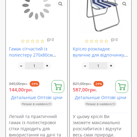
0
0
Гамак сітчастий із
Крісло розкладне
поліестеру 270х80см
вуличне для відпочинку
Stenson (E05117)
та туризму 52х48х76см
Stenson Веселка (E05088)
349,00грн.
821,00грн.
-59%
-29%
144,00грн.
587,00грн.
Детальніше Оптові ціни
Детальніше Оптові ціни
Немає в наявності
Немає в наявності
Легкий та практичний
У цьому кріслі Ви
гамак із поліестерової
зможете максимально
сітки підходить для
розслабитися і відчути
використання на дачі та
весь смак природи.