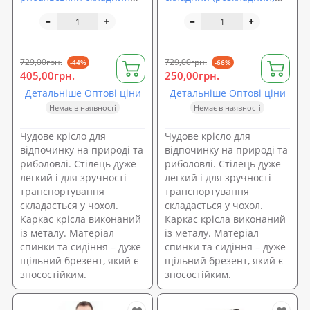
(розкладний) Stenson
Stenson Павук (R28838)
Павук (R28835)
729,00грн.
729,00грн.
-44%
-66%
405,00грн.
250,00грн.
Детальніше Оптові ціни
Детальніше Оптові ціни
Немає в наявності
Немає в наявності
Чудове крісло для
Чудове крісло для
відпочинку на природі та
відпочинку на природі та
риболовлі. Стілець дуже
риболовлі. Стілець дуже
легкий і для зручності
легкий і для зручності
транспортування
транспортування
складається у чохол.
складається у чохол.
Каркас крісла виконаний
Каркас крісла виконаний
із металу. Матеріал
із металу. Матеріал
спинки та сидіння – дуже
спинки та сидіння – дуже
щільний брезент, який є
щільний брезент, який є
зносостійким.
зносостійким.