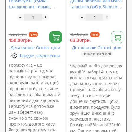
Термосумка (сумка-
Дошка обробна для м'яса
холодильник термос,
та овочів набір Stenson
термобокс, термо
(R82664)
ланчбокс) для їжі та
пляшечок 15л OSPORT
Med (ty-0012)
732,00грн.
157,00грн.
-37%
-60%
458,00грн.
63,00грн.
Детальніше Оптові ціни
Детальніше Оптові ціни
Немає в наявності
Швидке замовлення
Термосумка – це
Чудовий набір дощок для
незамінна річ під час
кухні! У наборі 4 штуки,
відпочинку на природі,
кожна з яких призначена
адже дуже важливо, щоб
для нарізування певних
відпочинок був не лише
продуктів. Особливість у
веселим та забавним, а й
тому, що всі чотири
безпечним для здоров'я.
дощечки гнутися, щоби
Термосумка допоможе
висипати продукти було
Вам зберегти їжу
зручніше. Виконані із
смачною та свіжою
харчового пластику.
протягом довгого часу!
Розмір найбільшої 25х40
Якщо використовувати
см. Одним словом, цей