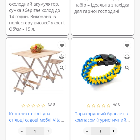
охолодний акумулятор,
набір – ідеальна знахідка
сумка зберігає холод до
для гарної господині!
14 годин. Виконана із
поліестеру високої якості.
Об'єм - 15 л.
0
0
Комплект стіл і два
Паракордовий браслет з
стільці садові меблі Vitan
компасом (туристичний
Alluwood (VT6240)
браслет із паракорду)
OSPORT (ty-0054)