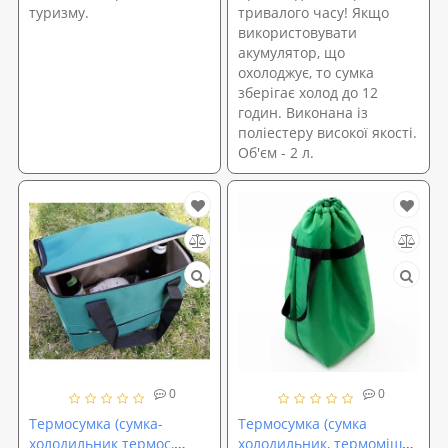
туризму.
тривалого часу! Якщо
використовувати
акумулятор, що
охолоджує, то сумка
зберігає холод до 12
годин. Виконана із
поліестеру високої якості.
Об'єм - 2 л.
0
0
Термосумка (сумка-
Термосумка (сумка
холодильник термос,
холодильник, термомішок