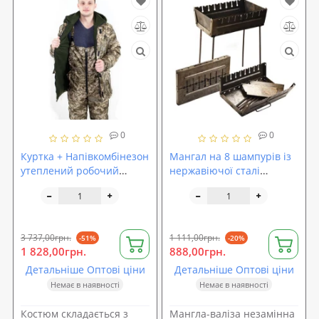
0
0
Куртка + Напівкомбінезон
Мангал на 8 шампурів із
утеплений робочий
нержавіючої сталі
зимовий (зимовий
Stenson (УК-М8)
спецодяг костюм для
полювання/рибалки)
OSPORT ty-0009
3 737,00грн.
1 111,00грн.
-51%
-20%
1 828,00грн.
888,00грн.
Детальніше Оптові ціни
Детальніше Оптові ціни
Немає в наявності
Немає в наявності
Костюм складається з
Мангла-валіза незамінна