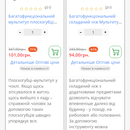
0
0
Багатофункціональний
Багатофункціональний
мультитул плоскогубці
складаний ніж Мультитул
Stenson (R87536)
14в1 Stenson
(R87539/R16617)
347,00грн.
243,00грн.
-71%
-61%
101,00грн.
94,00грн.
Детальніше Оптові ціни
Детальніше Оптові ціни
Немає в наявності
Немає в наявності
Плоскогубці-мультитул у
Багатофункціональний
чохлі. Якщо щось
складаний ніж з
зіпсувалося в житло,
додатковими предметами
щось вийшло з ладу –
дозволить відчувати
справжній чоловік за
впевненіше далеко від
допомогою таких
будинку - у поході, на
плоскогубців швидко
риболовлі або полюванні.
упорядкує все.
За допомогою
інструменту можна