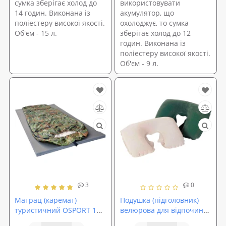
сумка зберігає холод до
використовувати
14 годин. Виконана із
акумулятор, що
поліестеру високої якості.
охолоджує, то сумка
Об'єм - 15 л.
зберігає холод до 12
годин. Виконана із
поліестеру високої якості.
Об'єм - 9 л.
3
0
Матрац (каремат)
Подушка (підголовник)
туристичний OSPORT 1м
велюрова для відпочинку
х 2м товщина 2см (FI-
(сну) та плавання ПВХ