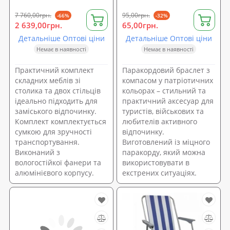
7 760,00грн.
95,00грн.
-66%
-32%
2 639,00грн.
65,00грн.
Детальніше Оптові ціни
Детальніше Оптові ціни
Немає в наявності
Немає в наявності
Практичний комплект
Паракордовий браслет з
складних меблів зі
компасом у патріотичних
столика та двох стільців
кольорах – стильний та
ідеально підходить для
практичний аксесуар для
заміського відпочинку.
туристів, військових та
Комплект комплектується
любителів активного
сумкою для зручності
відпочинку.
транспортування.
Виготовлений із міцного
Виконаний з
паракорду, який можна
вологостійкої фанери та
використовувати в
алюмінієвого корпусу.
екстрених ситуаціях.