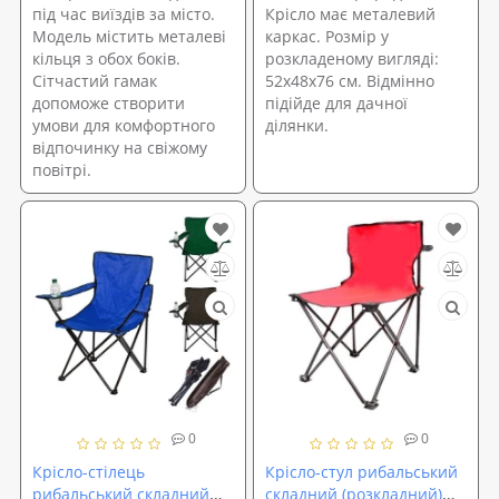
під час виїздів за місто.
Крісло має металевий
Модель містить металеві
каркас. Розмір у
кільця з обох боків.
розкладеному вигляді:
Сітчастий гамак
52х48х76 см. Відмінно
допоможе створити
підійде для дачної
умови для комфортного
ділянки.
відпочинку на свіжому
повітрі.
0
0
Крісло-стілець
Крісло-стул рибальський
рибальський складний
складний (розкладний)