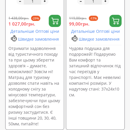
0015-20)
Bestway (67006)
1 438,00грн.
119,00грн.
-29%
-17%
1 027,00грн.
99,00грн.
Детальніше Оптові ціни
Детальніше Оптові ціни
Швидке замовлення
Швидке замовлення
Отримати задоволення
Чудова подушка для
від туристичного походу
подорожей! Подаруємо
та при цьому зберегти
Вам комфорт та
здоров'я – думаєте,
затишний відпочинок під
неможливо? Зовсім ні!
час переїздів у
Матрац для туризму
транспорті. Має невеликі
дозволяє спати навіть на
компактні розміри. У
холодному снігу за
надутому стані: 37х24х10
мінусової температури,
см.
забезпечуючи при цьому
комфортний сон без
ризику застудитися. Є
інші товщини 20, 30, 40,
50мм, питайте!