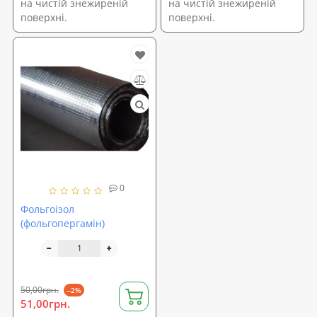
на чистій знежиреній
на чистій знежиреній
поверхні.
поверхні.
0
Фольгоізол
(фольгопергамін)
50,00грн.
--2%
51,00грн.