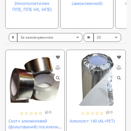
(пінополіетилен
самоклеючий)
гі
ППЕ, ППЕ НХ, НПЕ)
0
0
Скотч алюмінієвий
Алюхолст 140 (AL+PET)
(фольгований) посилений