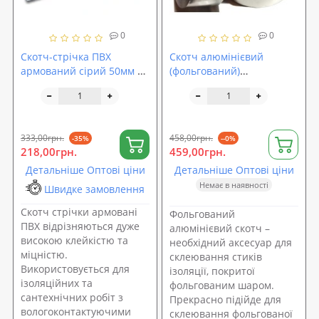
0
0
Скотч-стрічка ПВХ
Скотч алюмінієвий
армований сірий 50мм х
(фольгований)
50м
100мм*30м.п.
333,00грн.
458,00грн.
-35%
--0%
218,00грн.
459,00грн.
Детальніше Оптові ціни
Детальніше Оптові ціни
Немає в наявності
Швидке замовлення
Скотч стрічки армовані
Фольгований
ПВХ відрізняються дуже
алюмінієвий скотч –
високою клейкістю та
необхідний аксесуар для
міцністю.
склеювання стиків
Використовується для
ізоляції, покритої
ізоляційних та
фольгованим шаром.
сантехнічних робіт з
Прекрасно підійде для
вологоконтактуючими
склеювання фольгованої