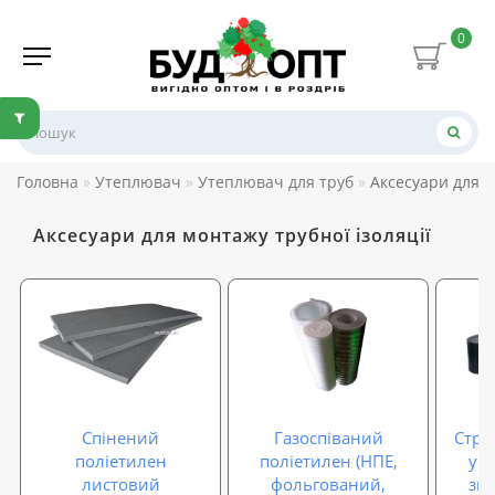
0
Головна
Утеплювач
Утеплювач для труб
Аксесуари для м
Аксесуари для монтажу трубної ізоляції
Спінений
Газоспіваний
Стрі
поліетилен
поліетилен (НПЕ,
ущ
листовий
фольгований,
зву