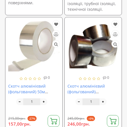
поверхнями.
ізоляції, трубної ізоляції,
технічної ізоляції.
0
0
Скотч алюмінієвий
Скотч алюмінієвий
(фольгований) 50м
(фольгований)
Stenson (MH-0953)
50мм*30м.п.
215,00грн.
245,00грн.
-27%
--0%
157,00грн.
246,00грн.