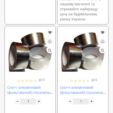
нашому магазині та
отримайте найкращу
ціну на будівельному
ринку України.
0
0
Скотч алюмінієвий
Скотч алюмінієвий
(фольгований) посилений
(фольгований) посилений
армуючої плівкою AL+
армуючої плівкою AL+
PET 100мм (40м)
PET 75мм (40м)