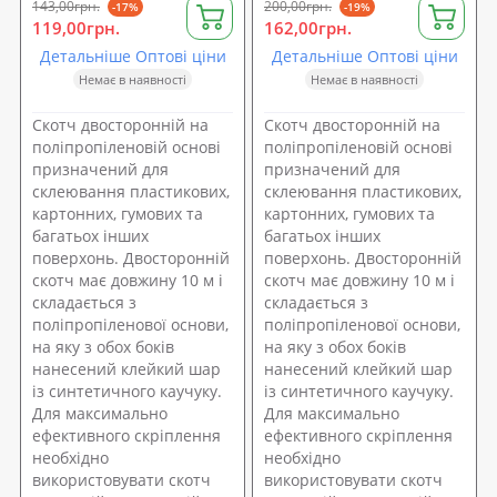
143,00грн.
200,00грн.
-17%
-19%
119,00грн.
162,00грн.
Детальніше Оптові ціни
Детальніше Оптові ціни
Немає в наявності
Немає в наявності
Скотч двосторонній на
Скотч двосторонній на
поліпропіленовій основі
поліпропіленовій основі
призначений для
призначений для
склеювання пластикових,
склеювання пластикових,
картонних, гумових та
картонних, гумових та
багатьох інших
багатьох інших
поверхонь. Двосторонній
поверхонь. Двосторонній
скотч має довжину 10 м і
скотч має довжину 10 м і
складається з
складається з
поліпропіленової основи,
поліпропіленової основи,
на яку з обох боків
на яку з обох боків
нанесений клейкий шар
нанесений клейкий шар
із синтетичного каучуку.
із синтетичного каучуку.
Для максимально
Для максимально
ефективного скріплення
ефективного скріплення
необхідно
необхідно
використовувати скотч
використовувати скотч