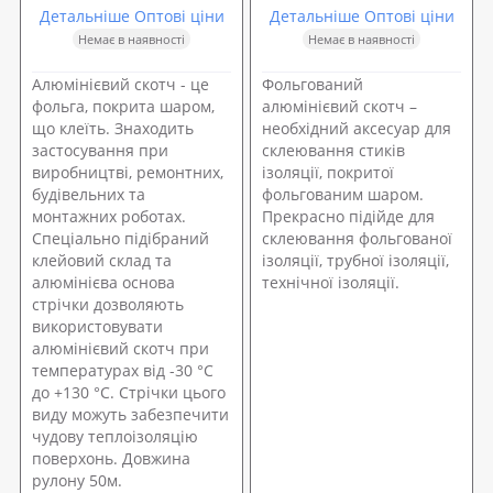
Детальніше Оптові ціни
Детальніше Оптові ціни
Немає в наявності
Немає в наявності
Алюмінієвий скотч - це
Фольгований
фольга, покрита шаром,
алюмінієвий скотч –
що клеїть. Знаходить
необхідний аксесуар для
застосування при
склеювання стиків
виробництві, ремонтних,
ізоляції, покритої
будівельних та
фольгованим шаром.
монтажних роботах.
Прекрасно підійде для
Спеціально підібраний
склеювання фольгованої
клейовий склад та
ізоляції, трубної ізоляції,
алюмінієва основа
технічної ізоляції.
стрічки дозволяють
використовувати
алюмінієвий скотч при
температурах від -30 °C
до +130 °С. Стрічки цього
виду можуть забезпечити
чудову теплоізоляцію
поверхонь. Довжина
рулону 50м.