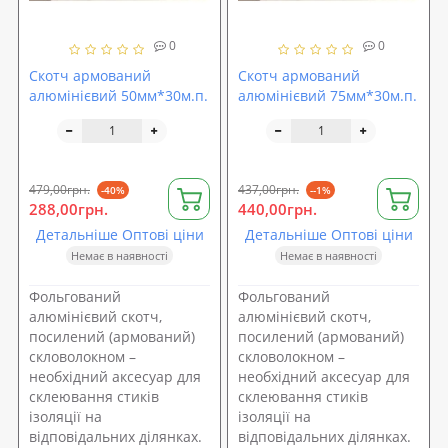
0
0
Скотч армований
Скотч армований
алюмінієвий 50мм*30м.п.
алюмінієвий 75мм*30м.п.
479,00грн.
437,00грн.
-40%
--1%
288,00грн.
440,00грн.
Детальніше Оптові ціни
Детальніше Оптові ціни
Немає в наявності
Немає в наявності
Фольгований
Фольгований
алюмінієвий скотч,
алюмінієвий скотч,
посилений (армований)
посилений (армований)
скловолокном –
скловолокном –
необхідний аксесуар для
необхідний аксесуар для
склеювання стиків
склеювання стиків
ізоляції на
ізоляції на
відповідальних ділянках.
відповідальних ділянках.