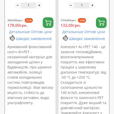
армуючої плівкою AL+
PET 50мм (40м)
369,00грн.
173,00грн.
-52%
-24%
178,00грн.
132,00грн.
Детальніше Оптові ціни
Детальніше Оптові ціни
Швидке замовлення
Швидке замовлення
Армований фольгований
Алюхолст AL+PET 140 - це
скотч Al+PET -
захисне тепловідбивне,
незамінний матеріал для
вологонепроникне
закладення щілин у
покриття, яке ефективно
будівництві, при шумінні
працює у широкому
автомобіля, ізоляції
діапазоні температур: від
стиків холодильних
-50 °С до +250 °С.
систем, повітроводів,
Складається зі
термоізоляції. Має високу
склотканини щільністю
міцність, стійкість до
140 кг/м3, алюмінієвої
хімічних речовин, води,
фольги та захисного PET
ультрафіолету.
покриття. Дуже міцний та
довговічний матеріал.
Замовляйте Алюхолст у