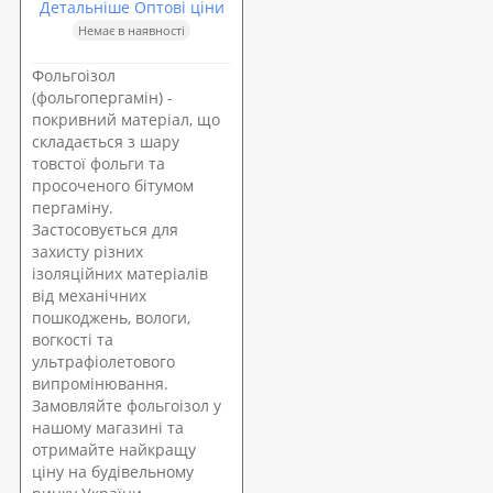
Детальніше Оптові ціни
Немає в наявності
Фольгоізол
(фольгопергамін) -
покривний матеріал, що
складається з шару
товстої фольги та
просоченого бітумом
пергаміну.
Застосовується для
захисту різних
ізоляційних матеріалів
від механічних
пошкоджень, вологи,
вогкості та
ультрафіолетового
випромінювання.
Замовляйте фольгоізол у
нашому магазині та
отримайте найкращу
ціну на будівельному