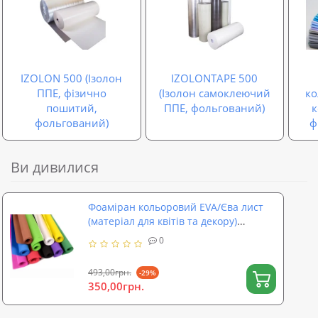
IZOLON 500 (Ізолон
IZOLONTAPE 500
ППЕ, фізично
(Ізолон самоклеючий
ко
пошитий,
ППЕ, фольгований)
фольгований)
ф
Ви дивилися
Фоаміран кольоровий EVA/Єва лист
(матеріал для квітів та декору)
2500х1500x1мм SoundProOFF (sp-0069)
0
493,00грн.
-29%
350,00грн.