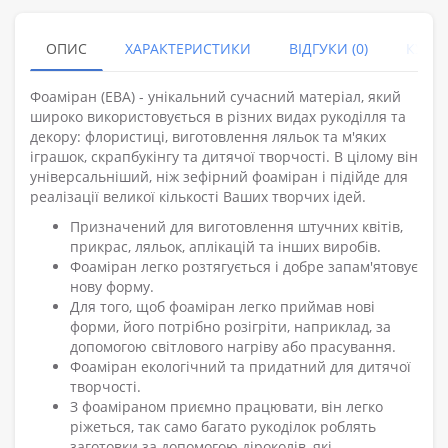
ОПИС
ХАРАКТЕРИСТИКИ
ВІДГУКИ (0)
КУПУ
Фоаміран (ЕВА) - унікальний сучасний матеріал, який
широко використовується в різних видах рукоділля та
декору: флористиці, виготовлення ляльок та м'яких
іграшок, скрапбукінгу та дитячої творчості. В цілому він
універсальніший, ніж зефірний фоаміран і підійде для
реалізації великої кількості Ваших творчих ідей.
Призначений для виготовлення штучних квітів,
прикрас, ляльок, аплікацій та інших виробів.
Фоаміран легко розтягується і добре запам'ятовує
нову форму.
Для того, щоб фоаміран легко приймав нові
форми, його потрібно розігріти, наприклад, за
допомогою світлового нагріву або прасування.
Фоаміран екологічний та придатний для дитячої
творчості.
З фоаміраном приємно працювати, він легко
ріжеться, так само багато рукоділок роблять
заготовки за допомогою діроколів, які