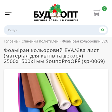
0
Головна
Спінений поліетилен
Фоаміран кольоровий EVA/Єва
Фоаміран кольоровий EVA/Єва лист
(матеріал для квітів та декору)
2500х1500x1мм SoundProOFF (sp-0069)