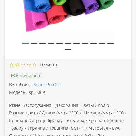
Відгуків: 0
В наявності
Виробник:
SoundProOFF
Модель:
sp-0069
Різне:
Застосування -
Декорация, Цветы /
Колір -
Разные цвета /
Длина (мм) -
2500 /
Ширина (мм) -
1500 /
Країна реєстрації бренду -
Украина /
Країна-виробник
товару -
Украина /
Товщина (мм) -
1 /
Матеріал -
EVA,
Фоамиран /
Щільність матеріалу (кг/м3) -
75 /