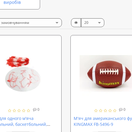
виробів
0
0
 для одного м'яча
М'яч для американського фу
ольний, баскетбольний,
KINGMAX FB-5496-9
больний) 94см з ручкою