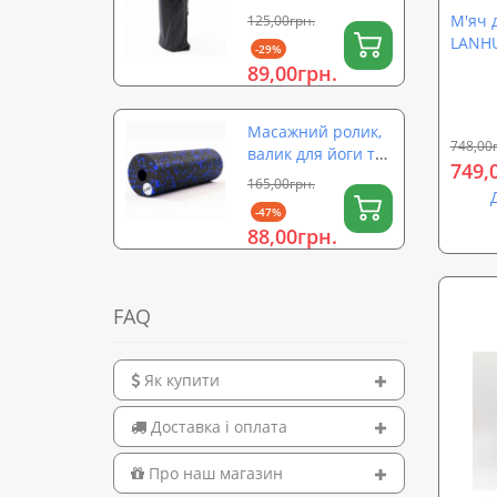
перенесення
М'яч 
125,00грн.
ролика для йоги
LANHU
-29%
(валика) на
89,00грн.
затяжці 56×26 см
OSPORT (OF-0323)
Масажний ролик,
748,00
валик для йоги та
749,
масажу спини EPP
165,00грн.
(масажер для
-47%
спини, шиї, ніг)
88,00грн.
OSPORT 15х5см
(OF-0322)
FAQ
Як купити
Доставка і оплата
Про наш магазин