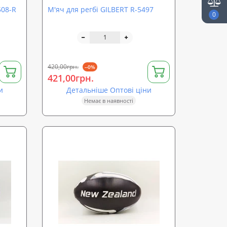
508-R
М'яч для регбі GILBERT R-5497
0
420,00грн.
--0%
421,00грн.
и
Детальніше Оптові ціни
Немає в наявності