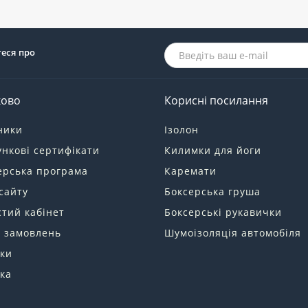
теся про
ково
Корисні посилання
ники
Ізолон
нкові сертифікати
Килимки для йоги
ерська програма
Каремати
сайту
Боксерська груша
тий кабінет
Боксерські рукавички
я замовлень
Шумоізоляція автомобіля
ки
ка