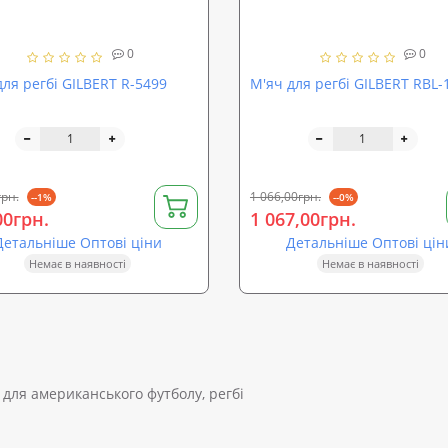
0
0
для регбі GILBERT R-5499
М'яч для регбі GILBERT RBL-
грн.
1 066,00грн.
--1%
--0%
00грн.
1 067,00грн.
Детальніше Оптові ціни
Детальніше Оптові цін
Немає в наявності
Немає в наявності
 для американського футболу, регбі