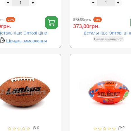
(MS 1030)
н.
372,00грн.
-29%
--0%
0грн.
373,00грн.
Детальніше Оптові ціни
Детальніше Оптові цін
Немає в наявності
Швидке замовлення
0
0