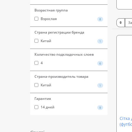
Возрастная группа
Взрослая
8
Страна регистрации бренда
Китай
1
Количество подкладочных слоев
4
6
Страна-производитель товара
Китай
1
Гарантия
14 дней
9
Сітка
(футб
волей