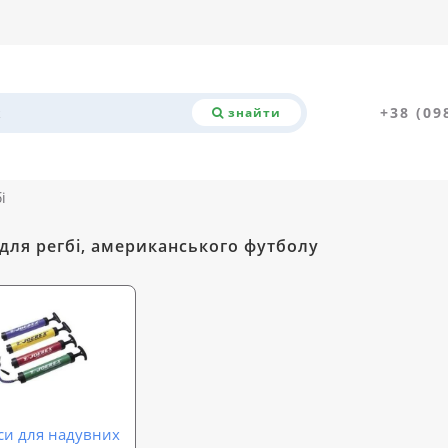
+38 (09
знайти
і
 для регбі, американського футболу
си для надувних