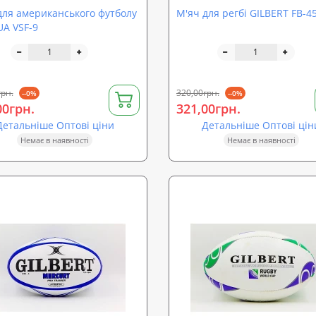
для американського футболу
М'яч для регбі GILBERT FB-4
A VSF-9
грн.
320,00грн.
--0%
--0%
00грн.
321,00грн.
Детальніше Оптові ціни
Детальніше Оптові цін
Немає в наявності
Немає в наявності