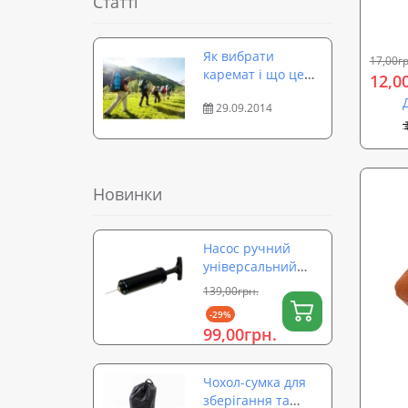
Статті
Profi 
Як вибрати
17,00гр
каремат і що це
12,0
таке
29.09.2014
Новинки
Насос ручний
універсальний
для м'ячів,
139,00грн.
надувних виробів,
-29%
фітболів OSPORT
99,00грн.
(OF-0324)
Чохол-сумка для
зберігання та