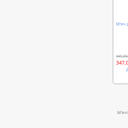
М'яч 
345,00
347,
М'ячі