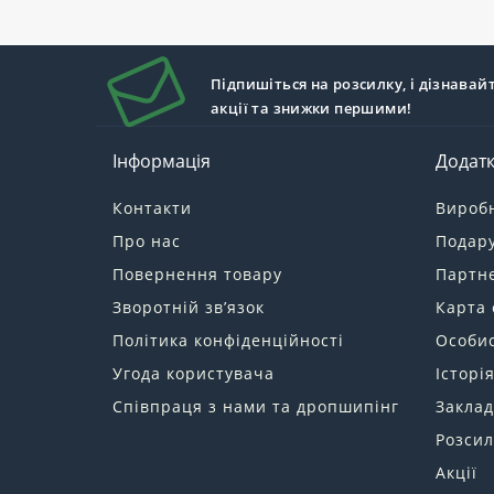
Підпишіться на розсилку, і дізнавай
акції та знижки першими!
Інформація
Додат
Контакти
Вироб
Про нас
Подару
Повернення товару
Партн
Зворотній зв’язок
Карта 
Політика конфіденційності
Особис
Угода користувача
Історі
Співпраця з нами та дропшипінг
Заклад
Розсил
Акції