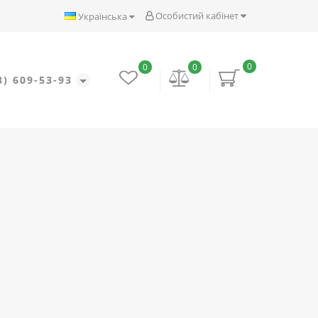
Особистий кабінет
Українська
0
0
0
8) 609-53-93