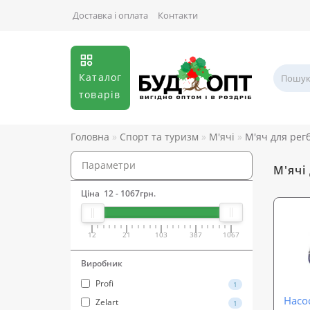
Доставка і оплата
Контакти
Каталог
товарів
Головна
Спорт та туризм
М'ячі
М'яч для регб
Параметри
М'ячі
Ціна
12
-
1067
грн.
12
21
103
387
1067
Виробник
Profi
1
Насо
Zelart
1