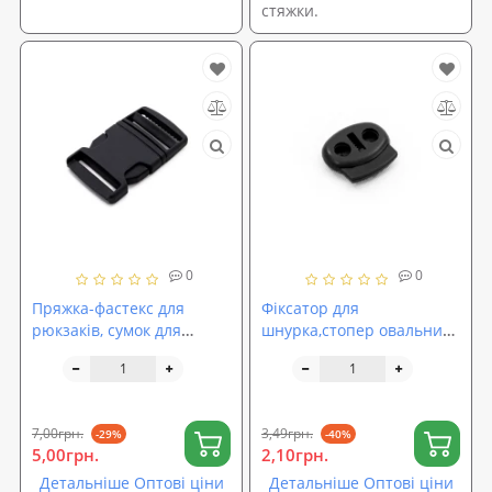
стяжки.
0
0
Пряжка-фастекс для
Фіксатор для
рюкзаків, сумок для
шнурка,стопер овальний
ременя 30 мм (FY-0002)
пластиковий (FY-0003)
7,00грн.
3,49грн.
-29%
-40%
5,00грн.
2,10грн.
Детальніше Оптові ціни
Детальніше Оптові ціни