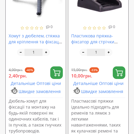
0
0
Хомут з дюбелем, стяжка
Пластикова пряжка-
для кріплення та фіксації
фіксатор для стрічки
одиночних проводів та
25мм (FY-0004)
кабелю (FY-0033)
4,00грн.
15,00грн.
-40%
-33%
2,40грн.
10,00грн.
Детальніше Оптові ціни
Детальніше Оптові ціни
Швидке замовлення
Швидке замовлення
Дюбель-хомут для
Пластмасові пряжки
фіксації та монтажу на
ідеально підходять для
будь-якій поверхні як
ременів та лямок з
одиночних кабелів, так і
легкими
їх пучків, а також гнучких
навантаженнями, таких
трубопроводів.
як кулачкові ремені та