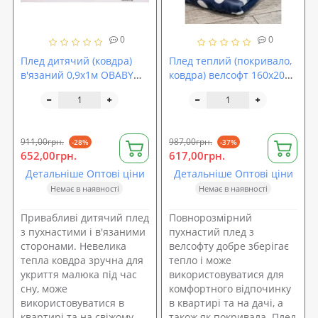
0
0
Плед дитячий (ковдра)
Плед теплий (покривало,
в'язаний 0,9х1м OBABY
ковдра) велсофт 160х205
(99-115)
OSPORT (ob-0004)
911,00грн.
987,00грн.
-28%
-37%
652,00грн.
617,00грн.
Детальніше Оптові ціни
Детальніше Оптові ціни
Немає в наявності
Немає в наявності
Привабливі дитячий плед
Повнорозмірний
з пухнастими і в'язаними
пухнастий плед з
сторонами. Невелика
велсофту добре зберігає
тепла ковдра зручна для
тепло і може
укриття малюка під час
використовуватися для
сну, може
комфортного відпочинку
використовуватися в
в квартирі та на дачі, а
квартирі та на свіжому
також як покривала. Плед