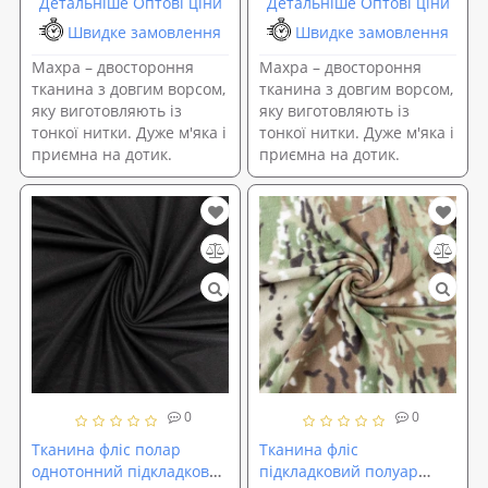
Детальніше Оптові ціни
Детальніше Оптові ціни
Швидке замовлення
Швидке замовлення
Махра – двостороння
Махра – двостороння
тканина з довгим ворсом,
тканина з довгим ворсом,
яку виготовляють із
яку виготовляють із
тонкої нитки. Дуже м'яка і
тонкої нитки. Дуже м'яка і
приємна на дотик.
приємна на дотик.
0
0
Тканина фліс полар
Тканина фліс
однотонний підкладковий
підкладковий полуар