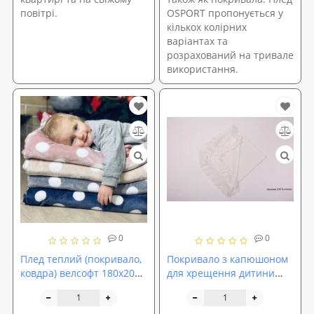
повітрі.
OSPORT пропонується у
кількох колірних
варіантах та
розрахований на тривале
використання.
0
0
Плед теплий (покривало,
Покривало з капюшоном
ковдра) велсофт 180х205
для хрещення дитини
OSPORT (ob-0005)
OBABY (Крижма)