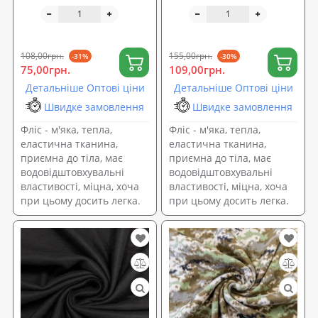
140г/м2 ширина 160см,
160г/м2 ширина 160см,
Чорний (TK-0096)
Камуфляж (TK-0097)
108,00грн.
155,00грн.
-31%
-30%
75,00грн.
109,00грн.
Детальніше Оптові ціни
Детальніше Оптові ціни
Швидке замовлення
Швидке замовлення
Фліс - м'яка, тепла,
Фліс - м'яка, тепла,
еластична тканина,
еластична тканина,
приємна до тіла, має
приємна до тіла, має
водовідштовхувальні
водовідштовхувальні
властивості, міцна, хоча
властивості, міцна, хоча
при цьому досить легка.
при цьому досить легка.