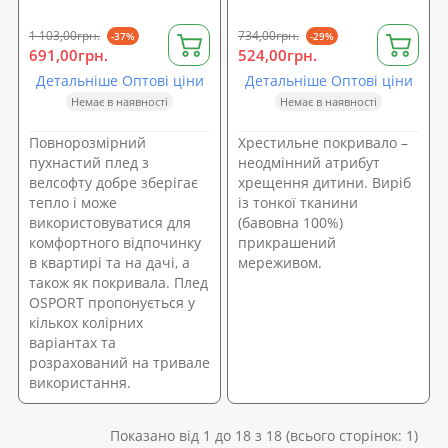
1 103,00грн.
734,00грн.
-37%
-29%
691,00грн.
524,00грн.
Детальніше Оптові ціни
Детальніше Оптові ціни
Немає в наявності
Немає в наявності
Повнорозмірний
Хрестильне покривало –
пухнастий плед з
неодмінний атрибут
велсофту добре зберігає
хрещення дитини. Виріб
тепло і може
із тонкої тканини
використовуватися для
(бавовна 100%)
комфортного відпочинку
прикрашений
в квартирі та на дачі, а
мереживом.
також як покривала. Плед
OSPORT пропонується у
кількох колірних
варіантах та
розрахований на тривале
використання.
Показано від 1 до 18 з 18 (всього сторінок: 1)