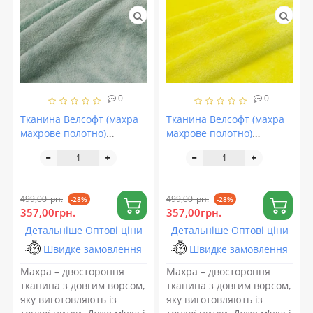
0
0
Тканина Велсофт (махра
Тканина Велсофт (махра
махрове полотно)
махрове полотно)
двостороння однотонна
двостороння однотонна
260г/м2 ширина 210см
260г/м2 ширина 210см
Бірюзовий (TK-0088)
Жовтий (TK-0087)
499,00грн.
499,00грн.
-28%
-28%
357,00грн.
357,00грн.
Детальніше Оптові ціни
Детальніше Оптові ціни
Швидке замовлення
Швидке замовлення
Махра – двостороння
Махра – двостороння
тканина з довгим ворсом,
тканина з довгим ворсом,
яку виготовляють із
яку виготовляють із