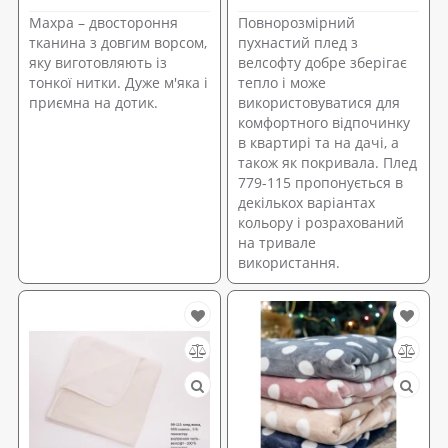
Махра – двостороння
Повнорозмірний
тканина з довгим ворсом,
пухнастий плед з
яку виготовляють із
велсофту добре зберігає
тонкої нитки. Дуже м'яка і
тепло і може
приємна на дотик.
використовуватися для
комфортного відпочинку
в квартирі та на дачі, а
також як покривала. Плед
779-115 пропонується в
декількох варіантах
кольору і розрахований
на тривале
використання.