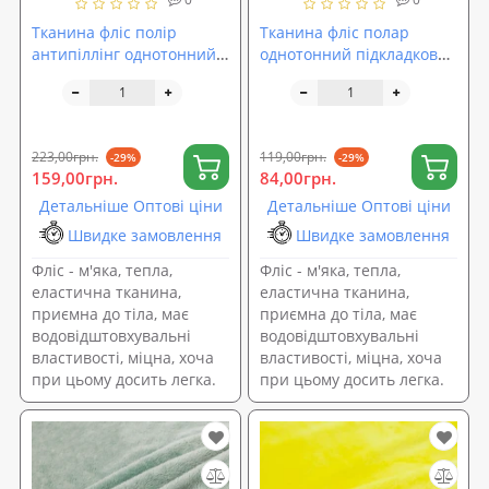
Тканина фліс полір
Тканина фліс полар
антипіллінг однотонний
однотонний підкладковий
щільний 250г/м2 ширина
160г/м2 ширина 160см,
180см, Хакі (TK-0001)
Чорний (TK-0003)
223,00грн.
119,00грн.
-29%
-29%
159,00грн.
84,00грн.
Детальніше Оптові ціни
Детальніше Оптові ціни
Швидке замовлення
Швидке замовлення
Фліс - м'яка, тепла,
Фліс - м'яка, тепла,
еластична тканина,
еластична тканина,
приємна до тіла, має
приємна до тіла, має
водовідштовхувальні
водовідштовхувальні
властивості, міцна, хоча
властивості, міцна, хоча
при цьому досить легка.
при цьому досить легка.