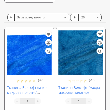
0
0
Тканина Велсофт (махра
Тканина Велсофт (махра
махрове полотно)
махрове полотно)
двостороння однотонна
двостороння однотонна
260г/м2 ширина 210см
260г/м2 ширина 210см
Синій (TK-0083)
Темно-бірюзовий (TK-