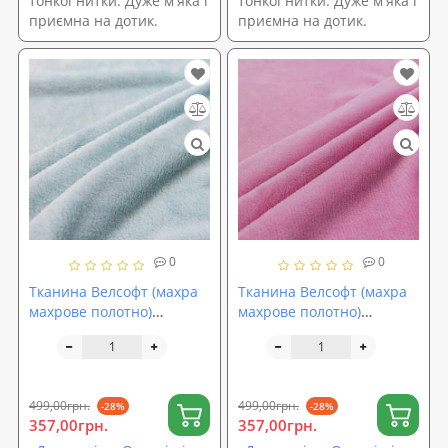
тонкої нитки. Дуже м'яка і
тонкої нитки. Дуже м'яка і
приємна на дотик.
приємна на дотик.
0
0
Тканина Велсофт (махра
Тканина Велсофт (махра
махрове полотно)
махрове полотно)
двостороння однотонна
двостороння однотонна
260г/м2 ширина 210см
260г/м2 ширина 210см
М'ятний (TK-0089)
Рожевий (TK-0086)
499,00грн.
499,00грн.
-28%
-28%
357,00грн.
357,00грн.