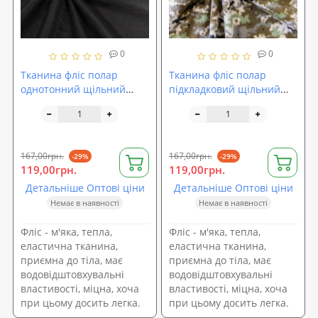
0
0
Тканина фліс полар
Тканина фліс полар
однотонний щільний
підкладковий щільний
підкладковий 250г/м2
250г/м2 ширина 180см,
ширина 180см, Чорний
Піксель (TK-0015)
(TK-0002)
167,00грн.
167,00грн.
-29%
-29%
119,00грн.
119,00грн.
Детальніше Оптові ціни
Детальніше Оптові ціни
Немає в наявності
Немає в наявності
Фліс - м'яка, тепла,
Фліс - м'яка, тепла,
еластична тканина,
еластична тканина,
приємна до тіла, має
приємна до тіла, має
водовідштовхувальні
водовідштовхувальні
властивості, міцна, хоча
властивості, міцна, хоча
при цьому досить легка.
при цьому досить легка.