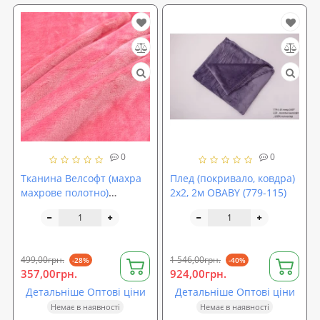
0
0
Тканина Велсофт (махра
Плед (покривало, ковдра)
махрове полотно)
2х2, 2м OBABY (779-115)
двостороння однотонна
260г/м2 ширина 210см
Кораловий (TK-0085)
499,00грн.
1 546,00грн.
-28%
-40%
357,00грн.
924,00грн.
Детальніше Оптові ціни
Детальніше Оптові ціни
Немає в наявності
Немає в наявності