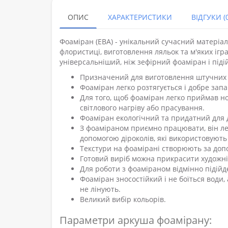
ОПИС
ХАРАКТЕРИСТИКИ
ВІДГУКИ (0
Фоаміран (ЕВА) - унікальний сучасний матеріал
флористиці, виготовлення ляльок та м'яких ігра
універсальніший, ніж зефірний фоаміран і підій
Призначений для виготовлення штучних кв
Фоаміран легко розтягується і добре запа
Для того, щоб фоаміран легко приймав но
світлового нагріву або прасування.
Фоаміран екологічний та придатний для д
З фоаміраном приємно працювати, він лег
допомогою діроколів, які використовують 
Текстури на фоамірані створюють за допо
Готовий виріб можна прикрасити художн
Для роботи з фоаміраном відмінно підійд
Фоаміран зносостійкий і не боїться води,
не лінують.
Великий вибір кольорів.
Параметри аркуша фоамірану: