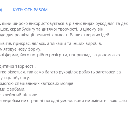
)
КУПУЮТЬ РАЗОМ
, який широко використовується в різних видах рукоділля та дек
шок, скрапбукінгу та дитячої творчості. В цілому він
де для реалізації великої кількості Ваших творчих ідей.
ітів, прикрас, ляльок, аплікацій та інших виробів.
м'ятовує нову форму.
ві форми, його потрібно розігріти, наприклад, за допомогою
итячої творчості.
ко ріжеться, так само багато рукоділок роблять заготовки за
у скрапбукінгу.
могою спеціальних квіткових молдів.
іми фарбами.
е клейовий пістолет.
 а виробам не страшні погодні умови, вони не змінять свою факт