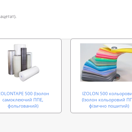
ацетат).
ZOLONTAPE 500 (Ізолон
IZOLON 500 кольоров
самоклеючий ППЕ,
(Ізолон кольоровий ПП
фольгований)
фізично пошитий)