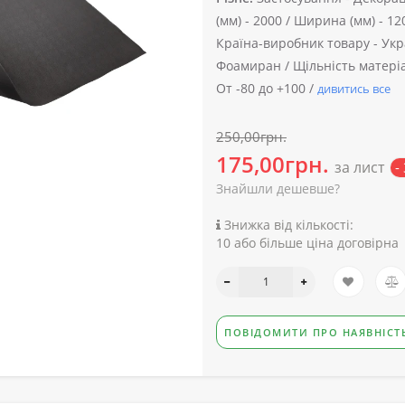
(мм) -
2000 /
Ширина (мм) -
12
Країна-виробник товару -
Укр
Фоамиран /
Щільність матеріал
От -80 до +100 /
дивитись все
250,00грн.
175,00грн.
за лист
-
Знайшли дешевше?
Знижка від кількості:
10 або більше ціна договірна
ПОВІДОМИТИ ПРО НАЯВНІСТ