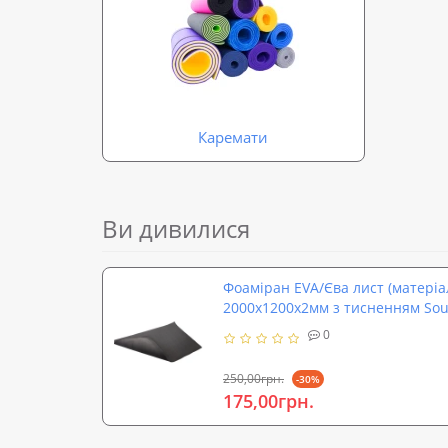
Каремати
Ви дивилися
Фоаміран EVA/Єва лист (матеріал
2000x1200x2мм з тисненням Sou
0
250,00грн.
-30%
175,00грн.