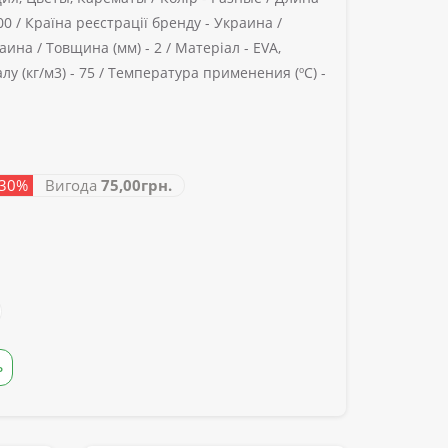
00 /
Країна реєстрації бренду -
Украина /
аина /
Товщина (мм) -
2 /
Матеріал -
EVA,
у (кг/м3) -
75 /
Температура применения (ºС) -
 30%
Вигода
75,00грн.
Ь