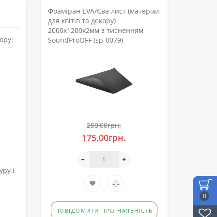
Фоаміран EVA/Єва лист (матеріал
для квітів та декору)
2000x1200x2мм з тисненням
ору:
SoundProOFF (sp-0079)
250,00грн.
175,00грн.
уру і
0
ПОВІДОМИТИ ПРО НАЯВНІСТЬ