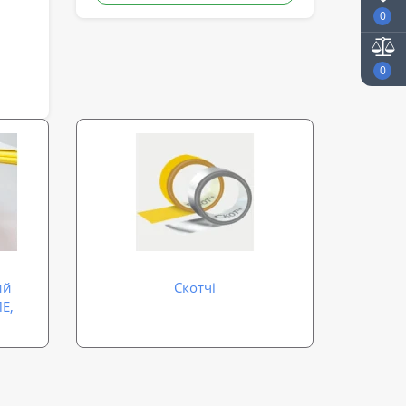
0
0
ий
Скотчі
Е,