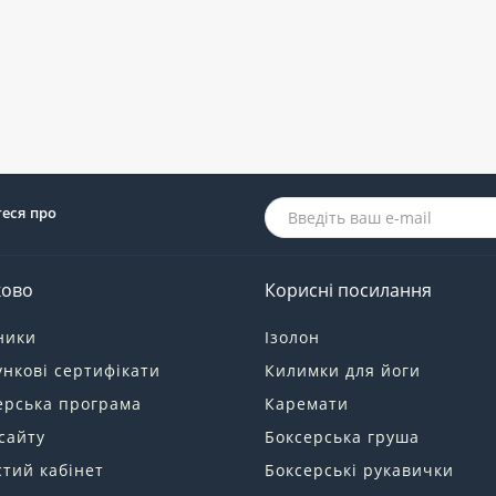
теся про
ково
Корисні посилання
ники
Ізолон
нкові сертифікати
Килимки для йоги
ерська програма
Каремати
сайту
Боксерська груша
тий кабінет
Боксерські рукавички