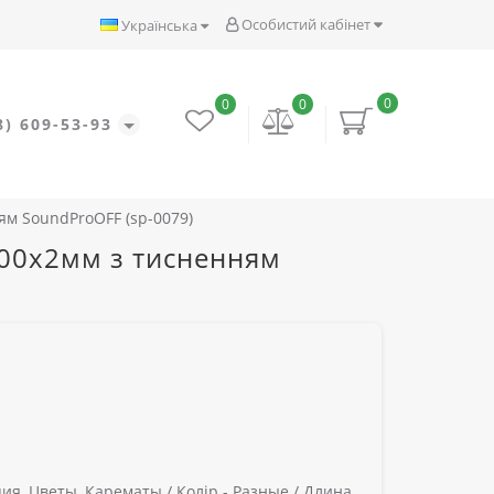
Особистий кабінет
Українська
0
0
0
8) 609-53-93
ням SoundProOFF (sp-0079)
1200x2мм з тисненням
ия, Цветы, Карематы /
Колір -
Разные /
Длина