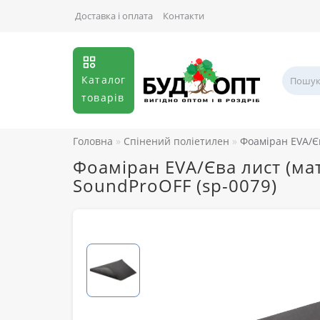
Доставка і оплата
Контакти
Каталог
товарів
Головна
Спінений поліетилен
Фоаміран EVA/Єв
Фоаміран EVA/Єва лист (мат
SoundProOFF (sp-0079)