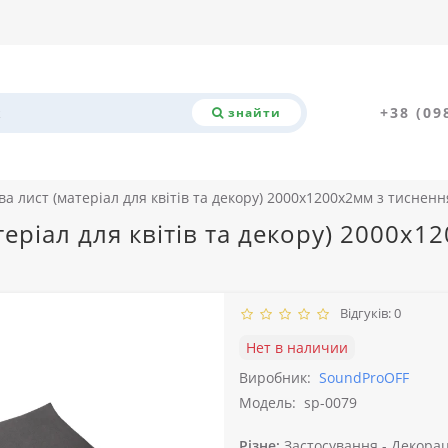
+38 (09
знайти
а лист (матеріал для квітів та декору) 2000x1200x2мм з тиснен
еріал для квітів та декору) 2000x
Відгуків: 0
Нет в наличии
Виробник:
SoundProOFF
Модель:
sp-0079
Різне:
Застосування -
Декорац