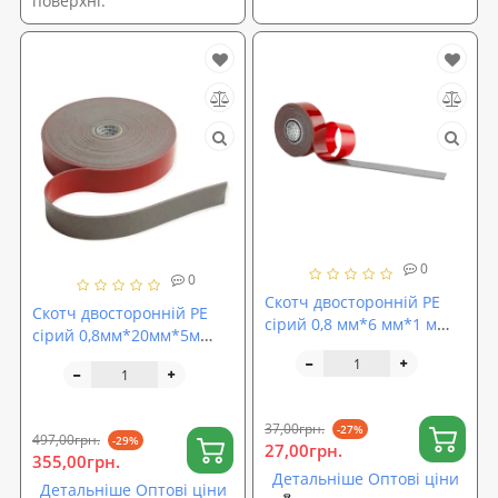
поверхні.
0
0
Скотч двосторонній PE
Скотч двосторонній PE
сірий 0,8 мм*6 мм*1 м
сірий 0,8мм*20мм*5м
ACOUSTICS CARFIX (10026)
ACOUSTICS CARFIX (50220)
37,00грн.
-27%
497,00грн.
-29%
27,00грн.
355,00грн.
Детальніше Оптові ціни
Детальніше Оптові ціни