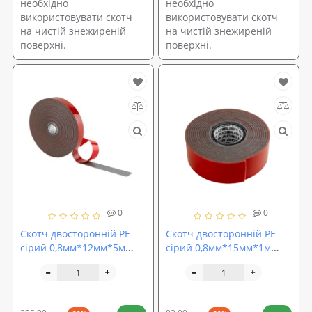
необхідно
необхідно
використовувати скотч
використовувати скотч
на чистій знежиреній
на чистій знежиреній
поверхні.
поверхні.
0
0
Скотч двосторонній PE
Скотч двосторонній PE
сірий 0,8мм*12мм*5м
сірий 0,8мм*15мм*1м
блістер ACOUSTICS CARFIX
ACOUSTICS CARFIX (10215)
(50212B)