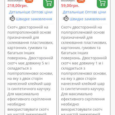
305,00грн.
83,00грн.
-29%
-29%
218,00грн.
59,00грн.
Детальніше Оптові ціни
Детальніше Оптові ціни
Швидке замовлення
Швидке замовлення
Скотч двосторонній на
Скотч двосторонній на
поліпропіленовій основі
поліпропіленовій основі
призначений для
призначений для
склеювання пластикових,
склеювання пластикових,
картонних, гумових та
картонних, гумових та
багатьох інших
багатьох інших
поверхонь. Двосторонній
поверхонь. Двосторонній
скотч має довжину 5 м і
скотч має довжину 1 м і
складається з
складається з
поліпропіленової основи,
поліпропіленової основи,
на яку з двох сторін
на яку з двох сторін
нанесений клейкий шар
нанесений клейкий шар
із синтетичного каучуку.
із синтетичного каучуку.
Для максимально
Для максимально
ефективного скріплення
ефективного скріплення
необхідно
необхідно
використовувати скотч
використовувати скотч
на чистій знежиреній
на чистій знежиреній