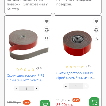
поверхні. Запакований у
поверхні.
блістер
0
0
Скотч двосторонній PE
Скотч двосторонній PE
сірий 0,8мм*20мм*1м
сірий 0,8мм*15мм*5м
ACOUSTICS CARFIX (10220)
ACOUSTICS CARFIX (50215)
119,00грн.
-29%
280,00грн.
-29%
85,00грн.