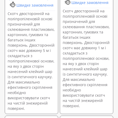
Швидке замовлення
Швидке замовлення
Скотч двосторонній на
Скотч двосторонній на
поліпропіленовій основі
поліпропіленовій основі
призначений для
призначений для
склеювання пластикових,
склеювання пластикових,
картонних, гумових та
картонних, гумових та
багатьох інших
багатьох інших
поверхонь. Двосторонній
поверхонь. Двосторонній
скотч має довжину 1 м і
скотч має довжину 5 м і
складається з
складається з
поліпропіленової основи,
поліпропіленової основи,
на яку з двох сторін
на яку з двох сторін
нанесений клейкий шар
нанесений клейкий шар
із синтетичного каучуку.
із синтетичного каучуку.
Для максимально
Для максимально
ефективного скріплення
ефективного скріплення
необхідно
необхідно
використовувати скотч
використовувати скотч
на чистій знежиреній
на чистій знежиреній
поверхні.
поверхні.