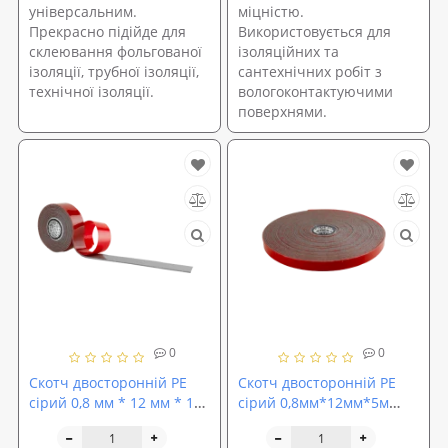
універсальним.
міцністю.
Прекрасно підійде для
Використовується для
склеювання фольгованої
ізоляційних та
ізоляції, трубної ізоляції,
сантехнічних робіт з
технічної ізоляції.
вологоконтактуючими
поверхнями.
0
0
Скотч двосторонній PE
Скотч двосторонній PE
сірий 0,8 мм * 12 мм * 1м
сірий 0,8мм*12мм*5м
ACOUSTICS CARFIX (10212)
ACOUSTICS CARFIX (50212)