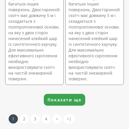
багатьох інших
багатьох інших
поверхонь. Двосторонній
поверхонь. Двосторонній
скотч має довжину 5 м і
скотч має довжину 5 м і
складається з
складається з
поліпропіленової основи,
поліпропіленової основи,
на яку з двох сторін
на яку з двох сторін
нанесений клейкий шар
нанесений клейкий шар
із синтетичного каучуку.
із синтетичного каучуку.
Для максимально
Для максимально
ефективного скріплення
ефективного скріплення
необхідно
необхідно
використовувати скотч
використовувати скотч
на чистій знежиреній
на чистій знежиреній
поверхні.
поверхні.
Показати ще
1
2
3
4
>
>|