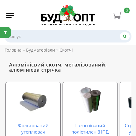
0
Головна
Будматеріали
Скотчі
Алюмінієвий скотч, металізований,
алюмінієва стрічка
Фольгований
Газоспіваний
Стрі
утеплювач
поліетилен (НПЕ,
ущ