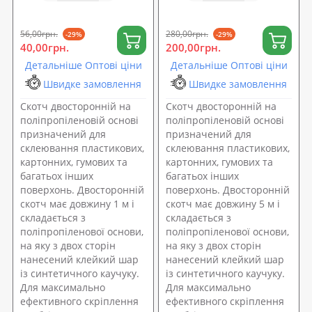
56,00грн.
280,00грн.
-29%
-29%
40,00грн.
200,00грн.
Детальніше Оптові ціни
Детальніше Оптові ціни
Швидке замовлення
Швидке замовлення
Скотч двосторонній на
Скотч двосторонній на
поліпропіленовій основі
поліпропіленовій основі
призначений для
призначений для
склеювання пластикових,
склеювання пластикових,
картонних, гумових та
картонних, гумових та
багатьох інших
багатьох інших
поверхонь. Двосторонній
поверхонь. Двосторонній
скотч має довжину 1 м і
скотч має довжину 5 м і
складається з
складається з
поліпропіленової основи,
поліпропіленової основи,
на яку з двох сторін
на яку з двох сторін
нанесений клейкий шар
нанесений клейкий шар
із синтетичного каучуку.
із синтетичного каучуку.
Для максимально
Для максимально
ефективного скріплення
ефективного скріплення