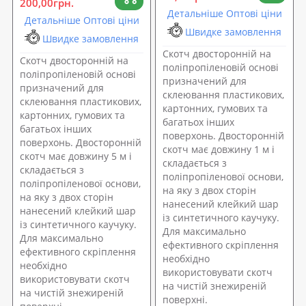
200,00грн.
Детальніше Оптові ціни
Детальніше Оптові ціни
Швидке замовлення
Швидке замовлення
Скотч двосторонній на
Скотч двосторонній на
поліпропіленовій основі
поліпропіленовій основі
призначений для
призначений для
склеювання пластикових,
склеювання пластикових,
картонних, гумових та
картонних, гумових та
багатьох інших
багатьох інших
поверхонь. Двосторонній
поверхонь. Двосторонній
скотч має довжину 1 м і
скотч має довжину 5 м і
складається з
складається з
поліпропіленової основи,
поліпропіленової основи,
на яку з двох сторін
на яку з двох сторін
нанесений клейкий шар
нанесений клейкий шар
із синтетичного каучуку.
із синтетичного каучуку.
Для максимально
Для максимально
ефективного скріплення
ефективного скріплення
необхідно
необхідно
використовувати скотч
використовувати скотч
на чистій знежиреній
на чистій знежиреній
поверхні.