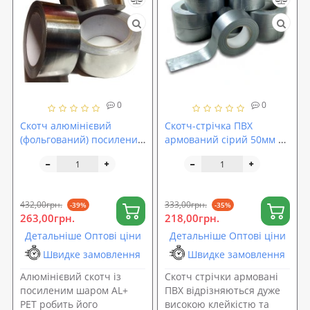
0
0
Скотч алюмінієвий
Скотч-стрічка ПВХ
(фольгований) посилений
армований сірий 50мм х
армуючої плівкою AL+
50м
PET 75мм (40м)
432,00грн.
333,00грн.
-39%
-35%
263,00грн.
218,00грн.
Детальніше Оптові ціни
Детальніше Оптові ціни
Швидке замовлення
Швидке замовлення
Алюмінієвий скотч із
Скотч стрічки армовані
посиленим шаром AL+
ПВХ відрізняються дуже
PET робить його
високою клейкістю та