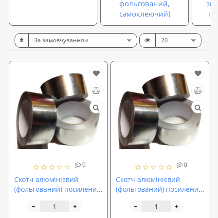
фольгований,
зву
самоклеючий)
гі
0
0
Скотч алюмінієвий
Скотч алюмінієвий
(фольгований) посилений
(фольгований) посилений
армуючої плівкою AL+
армуючої плівкою AL+
PET 50мм (40м)
PET 100мм (40м)