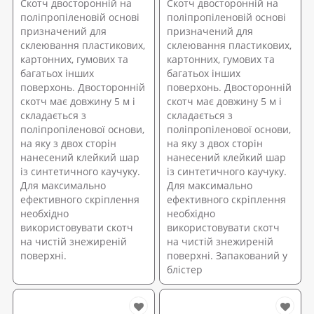
Скотч двосторонній на
Скотч двосторонній на
поліпропіленовій основі
поліпропіленовій основі
призначений для
призначений для
склеювання пластикових,
склеювання пластикових,
картонних, гумових та
картонних, гумових та
багатьох інших
багатьох інших
поверхонь. Двосторонній
поверхонь. Двосторонній
скотч має довжину 5 м і
скотч має довжину 5 м і
складається з
складається з
поліпропіленової основи,
поліпропіленової основи,
на яку з двох сторін
на яку з двох сторін
нанесений клейкий шар
нанесений клейкий шар
із синтетичного каучуку.
із синтетичного каучуку.
Для максимально
Для максимально
ефективного скріплення
ефективного скріплення
необхідно
необхідно
використовувати скотч
використовувати скотч
на чистій знежиреній
на чистій знежиреній
поверхні.
поверхні. Запакований у
блістер