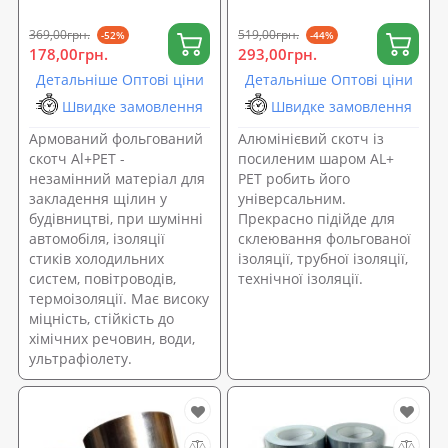
369,00грн.
519,00грн.
-52%
-44%
178,00грн.
293,00грн.
Детальніше Оптові ціни
Детальніше Оптові ціни
Швидке замовлення
Швидке замовлення
Армований фольгований
Алюмінієвий скотч із
скотч Al+PET -
посиленим шаром AL+
незамінний матеріал для
PET робить його
закладення щілин у
універсальним.
будівництві, при шумінні
Прекрасно підійде для
автомобіля, ізоляції
склеювання фольгованої
стиків холодильних
ізоляції, трубної ізоляції,
систем, повітроводів,
технічної ізоляції.
термоізоляції. Має високу
міцність, стійкість до
хімічних речовин, води,
ультрафіолету.