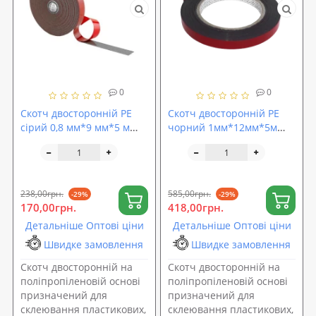
0
0
Скотч двосторонній PE
Скотч двосторонній PE
сірий 0,8 мм*9 мм*5 м
чорний 1мм*12мм*5м
блістер ACOUSTICS CARFIX
блістер ACOUSTICS
(50029B)
PROFIX (54112B)
238,00грн.
585,00грн.
-29%
-29%
170,00грн.
418,00грн.
Детальніше Оптові ціни
Детальніше Оптові ціни
Швидке замовлення
Швидке замовлення
Скотч двосторонній на
Скотч двосторонній на
поліпропіленовій основі
поліпропіленовій основі
призначений для
призначений для
склеювання пластикових,
склеювання пластикових,