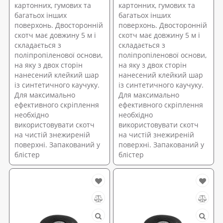
картонних, гумових та
картонних, гумових та
багатьох інших
багатьох інших
поверхонь. Двосторонній
поверхонь. Двосторонній
скотч має довжину 5 м і
скотч має довжину 5 м і
складається з
складається з
поліпропіленової основи,
поліпропіленової основи,
на яку з двох сторін
на яку з двох сторін
нанесений клейкий шар
нанесений клейкий шар
із синтетичного каучуку.
із синтетичного каучуку.
Для максимально
Для максимально
ефективного скріплення
ефективного скріплення
необхідно
необхідно
використовувати скотч
використовувати скотч
на чистій знежиреній
на чистій знежиреній
поверхні. Запакований у
поверхні. Запакований у
блістер
блістер