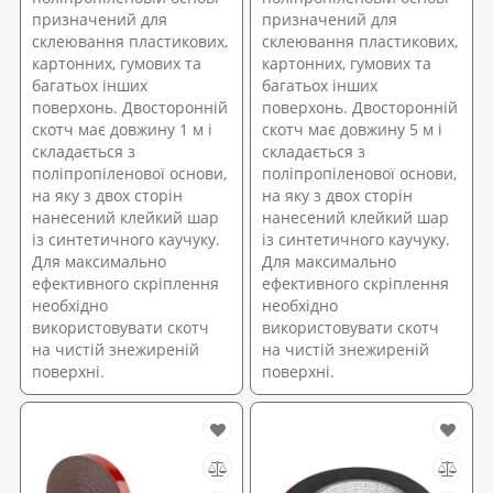
призначений для
призначений для
склеювання пластикових,
склеювання пластикових,
картонних, гумових та
картонних, гумових та
багатьох інших
багатьох інших
поверхонь. Двосторонній
поверхонь. Двосторонній
скотч має довжину 1 м і
скотч має довжину 5 м і
складається з
складається з
поліпропіленової основи,
поліпропіленової основи,
на яку з двох сторін
на яку з двох сторін
нанесений клейкий шар
нанесений клейкий шар
із синтетичного каучуку.
із синтетичного каучуку.
Для максимально
Для максимально
ефективного скріплення
ефективного скріплення
необхідно
необхідно
використовувати скотч
використовувати скотч
на чистій знежиреній
на чистій знежиреній
поверхні.
поверхні.