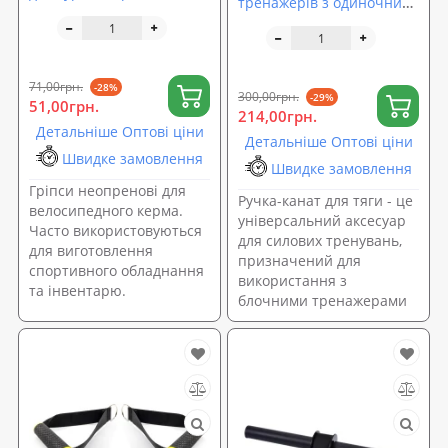
тренажерів з одиночним
поролонові OSPORT (FY-
хватом, канат для тяги
0007)
одинарний OSPORT (MS
2979)
71,00грн.
-28%
300,00грн.
-29%
51,00грн.
214,00грн.
Детальніше Оптові ціни
Детальніше Оптові ціни
Швидке замовлення
Швидке замовлення
Гріпси неопренові для
Ручка-канат для тяги - це
велосипедного керма.
універсальний аксесуар
Часто використовуються
для силових тренувань,
для виготовлення
призначений для
спортивного обладнання
використання з
та інвентарю.
блочними тренажерами