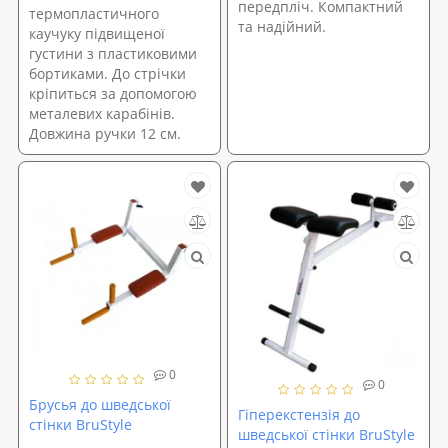
передпліч. Компактний
термопластичного
та надійний.
каучуку підвищеної
густини з пластиковими
бортиками. До стрічки
кріпиться за допомогою
металевих карабінів.
Довжина ручки 12 см.
0
0
Брусья до шведської
Гіперекстензія до
стінки BruStyle
шведської стінки BruStyle