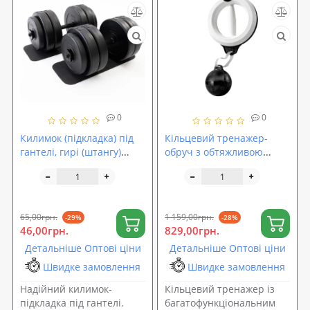
0
0
Килимок (підкладка) під
Кільцевий тренажер-
гантелі, гирі (штангу)
обруч з обтяжливою
OSPORT 50х20 см №3 (OF-
кулею та лічильником
0198)
для тренування рук
OSPORT (MS 4802)
65,00грн.
1 159,00грн.
-29%
-28%
46,00грн.
829,00грн.
Детальніше Оптові ціни
Детальніше Оптові ціни
Швидке замовлення
Швидке замовлення
Надійний килимок-
Кільцевий тренажер із
підкладка під гантелі.
багатофункціональним