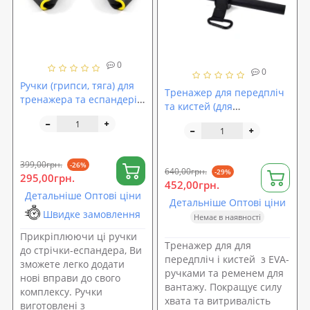
0
0
Ручки (грипси, тяга) для
Тренажер для передпліч
тренажера та еспандерів
та кистей (для
універсальні 2шт OSPORT
тренування хвата) з EVA-
(OF-0307)
ручками + ремінь для
вантажів OSPORT (MS
4617)
399,00грн.
-26%
640,00грн.
-29%
295,00грн.
452,00грн.
Детальніше Оптові ціни
Детальніше Оптові ціни
Швидке замовлення
Немає в наявності
Прикріплюючи ці ручки
Тренажер для для
до стрічки-еспандера, Ви
передпліч і кистей з EVA-
зможете легко додати
ручками та ременем для
нові вправи до свого
вантажу. Покращує силу
комплексу. Ручки
хвата та витривалість
виготовлені з