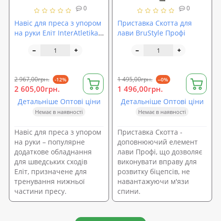
0
0
Навіс для преса з упором
Приставка Скотта для
на руки Еліт InterAtletika
лави BruStyle Профі
ST001.4
2 967,00грн.
1 495,00грн.
-12%
--0%
2 605,00грн.
1 496,00грн.
Детальніше Оптові ціни
Детальніше Оптові ціни
Немає в наявності
Немає в наявності
Навіс для преса з упором
Приставка Скотта -
на руки – популярне
доповнюючий елемент
додаткове обладнання
лави Профі, що дозволяє
для шведських сходів
виконувати вправу для
Еліт, призначене для
розвитку біцепсів, не
тренування нижньої
навантажуючи м'язи
частини пресу.
спини.