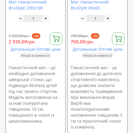
Мат гімнастичний
Мат гімнастичний
BruStyle 200х100
BruStyle 60х65
2 929,00грн.
759,00грн.
--0%
--0%
2 930,00грн.
760,00грн.
Детальніше Оптові ціни
Детальніше Оптові ціни
Немає в наявності
Немає в наявності
Гімнастичний мат – це
Гімнастичний мат - це
необхідне доповнення
доповнення до дитячого
шведської стінки, що
спортивного комплексу,
підвищує безпеку дітей
що дозволяє знизити
під час занять спортом.
можливість травмування
Модель виготовлена на
при виконанні вправ.
основі поліуретану
Виріб має
товщиною 10 см,
пінополіуретанове
поміщеного в чохол із
наповнення товщиною 5
шкірозамінника.
см та практичний чохол
із кожвінілу.