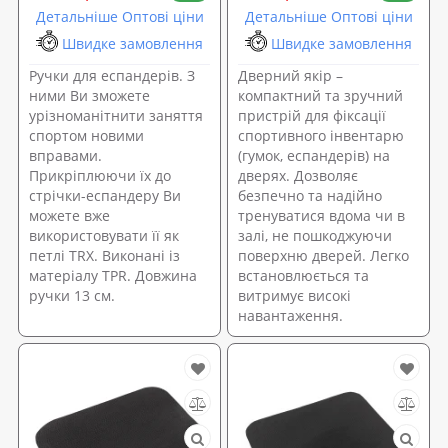
Детальніше Оптові ціни
Детальніше Оптові ціни
Швидке замовлення
Швидке замовлення
Ручки для еспандерів. З
Дверний якір –
ними Ви зможете
компактний та зручний
урізноманітнити заняття
пристрій для фіксації
спортом новими
спортивного інвентарю
вправами.
(гумок, еспандерів) на
Прикріплюючи їх до
дверях. Дозволяє
стрічки-еспандеру Ви
безпечно та надійно
можете вже
тренуватися вдома чи в
використовувати її як
залі, не пошкоджуючи
петлі TRX. Виконані із
поверхню дверей. Легко
матеріалу TPR. Довжина
встановлюється та
ручки 13 см.
витримує високі
навантаження.