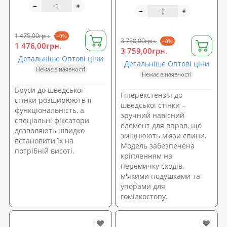
1 475,00грн.
--0%
3 758,00грн.
--0%
1 476,00грн.
3 759,00грн.
Детальніше Оптові ціни
Детальніше Оптові ціни
Немає в наявності
Немає в наявності
Бруси до шведської
Гіперекстензія до
стінки розширюють її
шведської стінки –
функціональність, а
зручний навісний
спеціальні фіксатори
елемент для вправ, що
дозволяють швидко
зміцнюють м'язи спини.
встановити їх на
Модель забезпечена
потрібній висоті.
кріпленням на
перемичку сходів,
м'якими подушками та
упорами для
гомілкостопу.