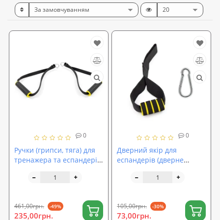
0
0
Ручки (грипси, тяга) для
Дверний якір для
тренажера та еспандерів
еспандерів (дверне
універсальні 2шт OSPORT
кріплення для гумових
TPR (MS 2980)
петель) OSPORT (OF-0293)
461,00грн.
105,00грн.
-49%
-30%
235,00грн.
73,00грн.