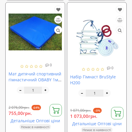
0
0
Мат дитячий спортивний
Набір Гімнаст BruStyle
гімнастичний OBABY 1м х
Н200
1м товщина 10см (ob-
0003)
2 076,00грн.
-64%
1 071,00грн.
--0%
755,00грн.
1 073,00грн.
Детальніше Оптові ціни
Детальніше Оптові ціни
Немає в наявності
Немає в наявності