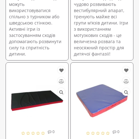
можуть
чудово розвивають
використовуватися
вестибулярний апарат,
спільно з турником або
тренують майже всі
шведською стінкою.
групи м'язів дитини. Ігри
Активні ігри із
з використанням
застосуванням сходів
мотузкових сходів - це
допомагають розвинути
величезна розвага та
силу та спритність
неосяжний простір для
дитини.
дитячої фантазії!
0
0